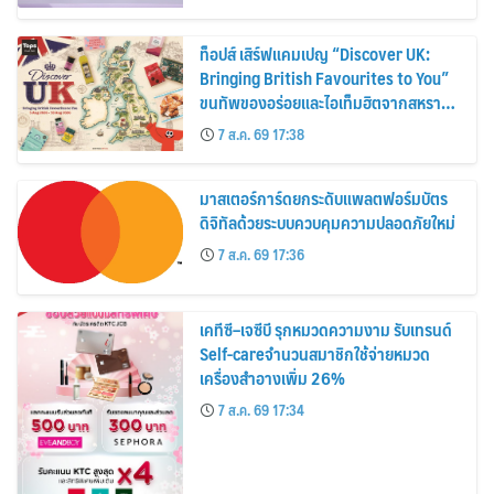
ท็อปส์ เสิร์ฟแคมเปญ “Discover UK:
Bringing British Favourites to You”
ขนทัพของอร่อยและไอเท็มฮิตจากสหราช
อาณาจักร ส่งตรงถึงมือตั้งแต่วันนี้ – 18
7 ส.ค. 69 17:38
สิงหาคมนี้
มาสเตอร์การ์ดยกระดับแพลตฟอร์มบัตร
ดิจิทัลด้วยระบบควบคุมความปลอดภัยใหม่
7 ส.ค. 69 17:36
เคทีซี–เจซีบี รุกหมวดความงาม รับเทรนด์
Self-careจำนวนสมาชิกใช้จ่ายหมวด
เครื่องสำอางเพิ่ม 26%
7 ส.ค. 69 17:34