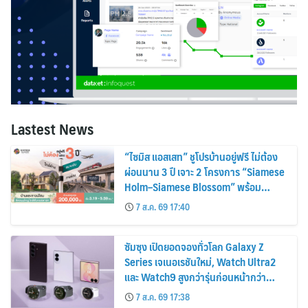
Lastest News
“ไซมิส แอสเสท” ชูโปรบ้านอยู่ฟรี ไม่ต้อง
ผ่อนนาน 3 ปี เจาะ 2 โครงการ “Siamese
Holm–Siamese Blossom” พร้อม
ส่วนลดและสิทธิพิเศษถึง 31 สิงหาคม
7 ส.ค. 69 17:40
2569
ซัมซุง เปิดยอดจองทั่วโลก Galaxy Z
Series เจเนอเรชันใหม่, Watch Ultra2
และ Watch9 สูงกว่ารุ่นก่อนหน้ากว่า
30%
7 ส.ค. 69 17:38