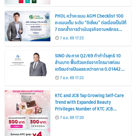
PHOL คว้าคะแนน AGM Checklist 100
คะแนนเต็ม ระดับ “ดีเยี่ยม” ต่อเนื่องเป็นปีที่
7 ตอกย้ำการดำเนินธุรกิจตามหลักธร
รมาภิบาล โปร่งใส สร้างความเชื่อมั่นผู้ถือ
7 ส.ค. 69 17:33
หุ้น
SINO ประกาศ Q2/69 ทำกำไรสุทธิ 10
ล้านบาท ฟื้นตัวแกร่งจากไตรมาสก่อน
เตรียมจ่ายปันผลระหว่างกาล 0.014423
บาทต่อหุ้น ครึ่งปีหลังมุ่งเติบโตต่อเนื่อง
7 ส.ค. 69 17:33
KTC and JCB Tap Growing Self-Care
Trend with Expanded Beauty
Privileges Number of KTC JCB
Cardmembers Spending on
7 ส.ค. 69 17:30
Cosmetics Rises 26%