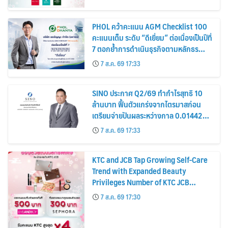
PHOL คว้าคะแนน AGM Checklist 100
คะแนนเต็ม ระดับ “ดีเยี่ยม” ต่อเนื่องเป็นปีที่
7 ตอกย้ำการดำเนินธุรกิจตามหลักธร
รมาภิบาล โปร่งใส สร้างความเชื่อมั่นผู้ถือ
7 ส.ค. 69 17:33
หุ้น
SINO ประกาศ Q2/69 ทำกำไรสุทธิ 10
ล้านบาท ฟื้นตัวแกร่งจากไตรมาสก่อน
เตรียมจ่ายปันผลระหว่างกาล 0.014423
บาทต่อหุ้น ครึ่งปีหลังมุ่งเติบโตต่อเนื่อง
7 ส.ค. 69 17:33
KTC and JCB Tap Growing Self-Care
Trend with Expanded Beauty
Privileges Number of KTC JCB
Cardmembers Spending on
7 ส.ค. 69 17:30
Cosmetics Rises 26%