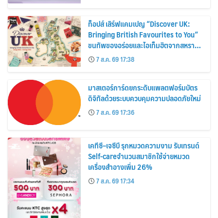
ท็อปส์ เสิร์ฟแคมเปญ “Discover UK:
Bringing British Favourites to You”
ขนทัพของอร่อยและไอเท็มฮิตจากสหราช
อาณาจักร ส่งตรงถึงมือตั้งแต่วันนี้ – 18
7 ส.ค. 69 17:38
สิงหาคมนี้
มาสเตอร์การ์ดยกระดับแพลตฟอร์มบัตร
ดิจิทัลด้วยระบบควบคุมความปลอดภัยใหม่
7 ส.ค. 69 17:36
เคทีซี–เจซีบี รุกหมวดความงาม รับเทรนด์
Self-careจำนวนสมาชิกใช้จ่ายหมวด
เครื่องสำอางเพิ่ม 26%
7 ส.ค. 69 17:34