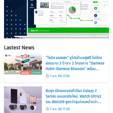
Lastest News
“ไซมิส แอสเสท” ชูโปรบ้านอยู่ฟรี ไม่ต้อง
ผ่อนนาน 3 ปี เจาะ 2 โครงการ “Siamese
Holm–Siamese Blossom” พร้อม
ส่วนลดและสิทธิพิเศษถึง 31 สิงหาคม
7 ส.ค. 69 17:40
2569
ซัมซุง เปิดยอดจองทั่วโลก Galaxy Z
Series เจเนอเรชันใหม่, Watch Ultra2
และ Watch9 สูงกว่ารุ่นก่อนหน้ากว่า
30%
7 ส.ค. 69 17:38