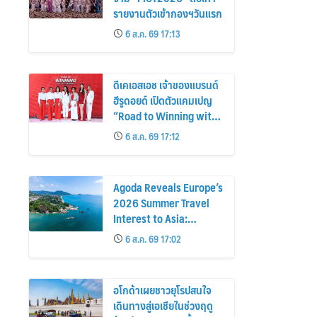
รายงานตัวเข้ากองฯวันแรก
6 ส.ค. 69 17:13
ดีเคเอสเอช เจ้าของแบรนด์
ฮีรูดอยด์ เปิดตัวแคมเปญ
“Road to Winning with
the MPS Science”
6 ส.ค. 69 17:12
Agoda Reveals Europe’s
2026 Summer Travel
Interest to Asia:
Bangkok, Koh Samui,
6 ส.ค. 69 17:02
and Pattaya Among the
Top Cities
อโกด้าเผยชาวยุโรปสนใจ
เดินทางสู่เอเชียในช่วงฤดู