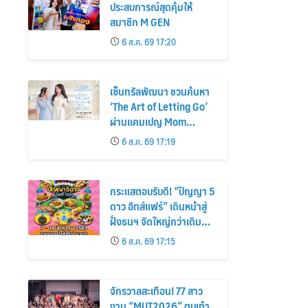
ประสบการณ์สุดคุ้มให้
สมาชิก M GEN
6 ส.ค. 69 17:20
เซ็นทรัลพัฒนา ชวนค้นหา
‘The Art of Letting Go’
ผ่านแคมเปญ Mom
Moments: Proud Mom.
6 ส.ค. 69 17:19
Proud of My Mom.
กระแสตอบรับดี! “ปัญญา 5
ดาว อีทส์แฟร์” เดินหน้าสู่
ฝั่งธนฯ จัดใหญ่กว่าเดิม
ร้านเด็ดเพิ่ม อิ่มฟิน 10 วัน
6 ส.ค. 69 17:15
เต็ม!
จักรวาลสะเทือน! 77 สาว
งาม “MUT2026” ตบเท้า