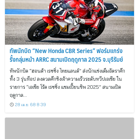
ทัพนักบิด “New Honda CBR Series” ฟอร์มแกร่ง
รั้งกลุ่มหน้า ARRC สนามเปิดฤดูกาล 2025 จ.บุรีรัมย์
ทัพนักบิด “ฮอนด้า เรซซิ่ง ไทยแลนด์” ส่งนักแข่งเต็มอัตราศึก
ทั้ง 3 รุ่นท็อป ลงดวลศึกชิงเจ้าความเร็วระดับทวีปเอเชีย ใน
รายการ “เอเชีย โร้ด เรซซิ่ง แชมเปี้ยนชิพ 2025” สนามเปิด
ฤดูกาล…
28 เม.ย. 68 8:39