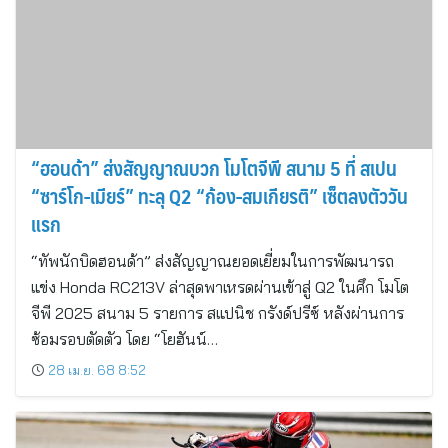
“ฮอนด้า” ส่งสัญญาณบวก โมโตจีพี สนาม 5 ที่ สเปน
“ซาร์โก-เมียร์” ทะลุ Q2 “ก้อง-สมเกียรติ” เซ็ตลงตัววัน
แรก
“ทัพนักบิดฮอนด้า” ส่งสัญญาณยอดเยี่ยมในการพัฒนารถ
แข่ง Honda RC213V ล่าสุดพาเหรดผ่านเข้าสู่ Q2 ในศึก โมโต
จีพี 2025 สนาม 5 รายการ สแปนิช กรังด์ปรีซ์ หลังผ่านการ
ซ้อมรอบตัดตัว โดย “โยฮันน์…
28 เม.ย. 68 8:52