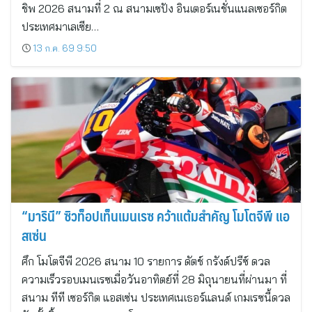
ชิพ 2026 สนามที่ 2 ณ สนามเซปัง อินเตอร์เนชั่นแนลเซอร์กิต
ประเทศมาเลเซีย…
13 ก.ค. 69 9:50
“มารินี” ซิวท็อปเท็นเมนเรซ คว้าแต้มสำคัญ โมโตจีพี แอ
สเซ่น
ศึก โมโตจีพี 2026 สนาม 10 รายการ ดัตช์ กรังด์ปรีซ์ ดวล
ความเร็วรอบเมนเรซเมื่อวันอาทิตย์ที่ 28 มิถุนายนที่ผ่านมา ที่
สนาม ทีที เซอร์กิต แอสเซ่น ประเทศเนเธอร์แลนด์ เกมเรซนี้ดวล