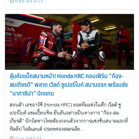
8 มิ.ย. 69 14:53
ลุ้นคัมแบ็คสนามหน้า! Honda HRC คอนเฟิร์ม “ก้อง-
สมเกียรติ” พลาด เวิลด์ ซูเปอร์ไบค์ สนามแรก พร้อมส่ง
“นากาชิม่า” บิดแทน
ฮอนด้า เอชอาร์ซี (Honda HRC) ยอดทีมแข่งในศึก เวิลด์ ซู
เปอร์ไบค์ แชมเปี้ยนชิพ ยืนยันอย่างเป็นทางการ “ก้อง-สม
เกียรติ” นักบิดชาวไทยต้องถอนตัวจากการแข่งขันสนามแรกที่
ฟิลลิป ไอส์แลนด์ ประเทศออสเตรเลีย…
2 ก.พ. 69 11:44