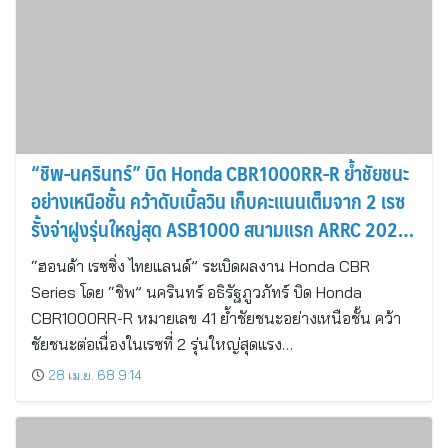
“ชิพ-นครินทร์” บิด Honda CBR1000RR-R ย้ำชัยชนะ
อย่างเหนือชั้น คว้าดับเบิ้ลวิน เก็บคะแนนเต็มจาก 2 เรซ
รั้งจ่าฝูงรุ่นใหญ่สุด ASB1000 สนามแรก ARRC 2025
บุรีรัมย์
“ฮอนด้า เรซซิ่ง ไทยแลนด์” ระเบิดผลงาน Honda CBR
Series โดย “ชิพ” นครินทร์ อธิรัฐภูวภัทร์ บิด Honda
CBR1000RR-R หมายเลข 41 ย้ำชัยชนะอย่างเหนือชั้น คว้า
ชัยชนะต่อเนื่องในเรซที่ 2 รุ่นใหญ่สุดแรง…
28 เม.ย. 68 9:14