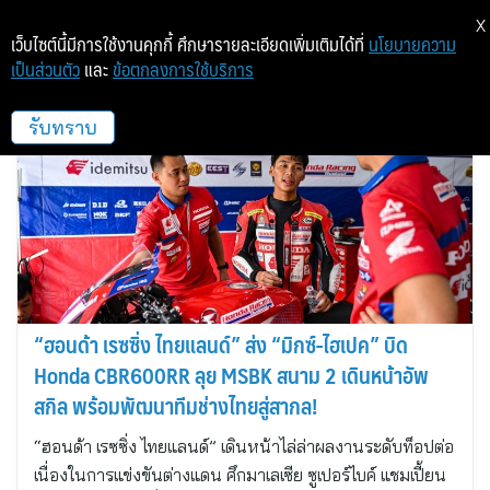
X
เว็บไซต์นี้มีการใช้งานคุกกี้ ศึกษารายละเอียดเพิ่มเติมได้ที่
นโยบายความ
เป็นส่วนตัว
และ
ข้อตกลงการใช้บริการ
K plus work
รับทราบ
“ฮอนด้า เรซซิ่ง ไทยแลนด์” ส่ง “มิกซ์-ไฮเปค” บิด
Honda CBR600RR ลุย MSBK สนาม 2 เดินหน้าอัพ
สกิล พร้อมพัฒนาทีมช่างไทยสู่สากล!
“ฮอนด้า เรซซิ่ง ไทยแลนด์” เดินหน้าไล่ล่าผลงานระดับท็อปต่อ
เนื่องในการแข่งขันต่างแดน ศึกมาเลเซีย ซูเปอร์ไบค์ แชมเปี้ยน