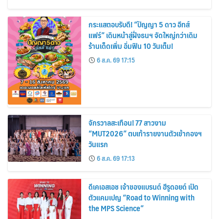
กระแสตอบรับดี! “ปัญญา 5 ดาว อีทส์
แฟร์” เดินหน้าสู่ฝั่งธนฯ จัดใหญ่กว่าเดิม
ร้านเด็ดเพิ่ม อิ่มฟิน 10 วันเต็ม!
6 ส.ค. 69 17:15
จักรวาลสะเทือน! 77 สาวงาม
“MUT2026” ตบเท้ารายงานตัวเข้ากองฯ
วันแรก
6 ส.ค. 69 17:13
ดีเคเอสเอช เจ้าของแบรนด์ ฮีรูดอยด์ เปิด
ตัวแคมเปญ “Road to Winning with
the MPS Science”