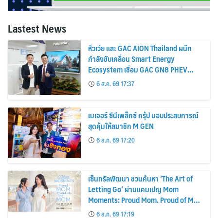
Lastest News
หัวเว่ย และ GAC AION Thailand ผนึก
กำลังขับเคลื่อน Smart Energy
Ecosystem เชื่อม GAC GN8 PHEV
รถยนต์ MPV ระดับพรีเมียม เข้ากับ
6 ส.ค. 69 17:37
พลังงานแสงอาทิตย์ภายในบ้าน
เมเจอร์ ซีนีเพล็กซ์ กรุ้ป มอบประสบการณ์
สุดคุ้มให้สมาชิก M GEN
6 ส.ค. 69 17:20
เซ็นทรัลพัฒนา ชวนค้นหา ‘The Art of
Letting Go’ ผ่านแคมเปญ Mom
Moments: Proud Mom. Proud of My
Mom.
6 ส.ค. 69 17:19