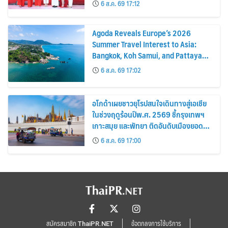
6 ส.ค. 69 17:12
Agoda Reveals Europe’s 2026
Summer Travel Interest to Asia:
Bangkok, Koh Samui, and Pattaya
Among the Top Cities
6 ส.ค. 69 17:02
อโกด้าเผยชาวยุโรปสนใจเดินทางสู่เอเชีย
ในช่วงฤดูร้อนปีพ.ศ. 2569 ชี้กรุงเทพฯ
เกาะสมุย และพัทยา ติดอันดับเมืองยอด
นิยม
6 ส.ค. 69 17:00
สมัครสมาชิก ThaiPR.NET
ข้อตกลงการใช้บริการ