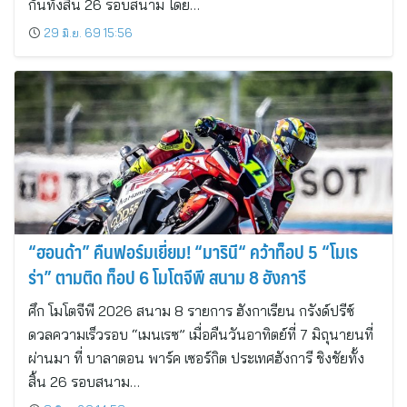
กันทั้งสิ้น 26 รอบสนาม โดย…
29 มิ.ย. 69 15:56
“ฮอนด้า” คืนฟอร์มเยี่ยม! “มารินี“ คว้าท็อป 5 “โมเร
ร่า” ตามติด ท็อป 6 โมโตจีพี สนาม 8 ฮังการี
ศึก โมโตจีพี 2026 สนาม 8 รายการ ฮังกาเรียน กรังด์ปรีซ์
ดวลความเร็วรอบ “เมนเรซ” เมื่อคืนวันอาทิตย์ที่ 7 มิถุนายนที่
ผ่านมา ที่ บาลาตอน พาร์ค เซอร์กิต ประเทศฮังการี ชิงชัยทั้ง
สิ้น 26 รอบสนาม…