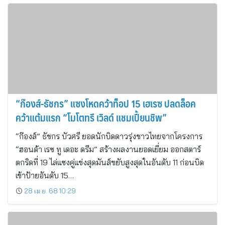
“ก๊องส์-ธัชกร” แซงโหดคว้าท็อป 15 เฮเรซ ปลดล็อค
คว้าแต้มแรก “โมโตทรี เวิลด์ แชมเปี้ยนชิพ”
“ก๊องส์” ธัชกร บัวศรี ยอดนักบิดดาวรุ่งชาวไทยจากโครงการ
“ฮอนด้า เรซ ทู เดอะ ดรีม” สร้างผลงานยอดเยี่ยม ออกสตาร์
ตกริดที่ 19 ไล่แซงคู่แข่งสุดมันส์ขยับสูงสุดในอันดับ 11 ก่อนบิด
เข้าป้ายอันดับ 15…
28 เม.ย. 68 10:29