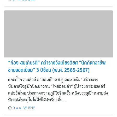
“ก้อง-สมเกียรติ” คว้ารางวัลเกียรติยศ “นักกีฬาอาชีพ
ชายยอดเยี่ยม” 3 ปีซ้อน (พ.ศ. 2565-2567)
ตอกย้ำความสำเร็จ “ฮอนด้า เรซ ทู เดอะ ดรีม” สร้างแรง
บันดาลใจสู่นักบิดเยาวชน “ไทยฮอนด้า” ผู้นำวงการมอเตอร์
สปอร์ตไทย ประกาศความภูมิใจอีกครั้ง หลังบรรลุเป้าหมายส่ง
นักแข่งไทยสู่โมโตจีพีได้สำเร็จ เมื่อ…
9 พ.ค. 68 15:18