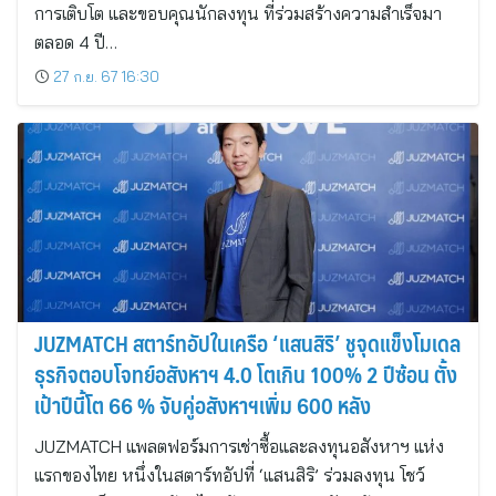
การเติบโต และขอบคุณนักลงทุน ที่ร่วมสร้างความสำเร็จมา
ตลอด 4 ปี…
27 ก.ย. 67 16:30
JUZMATCH สตาร์ทอัปในเครือ ‘แสนสิริ’ ชูจุดแข็งโมเดล
ธุรกิจตอบโจทย์อสังหาฯ 4.0 โตเกิน 100% 2 ปีซ้อน ตั้ง
เป้าปีนี้โต 66 % จับคู่อสังหาฯเพิ่ม 600 หลัง
JUZMATCH แพลตฟอร์มการเช่าซื้อและลงทุนอสังหาฯ แห่ง
แรกของไทย หนึ่งในสตาร์ทอัปที่ ‘แสนสิริ’ ร่วมลงทุน โชว์