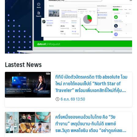
Lastest News
ทีทีบี เปิดตัวบัตรเครดิต ttb absolute โฉม
ใหม่ ภายใต้คอนเซ็ปต์ “North Star of
Traveler” พร้อมเพิ่มเอกสิทธิ์ใหม่ที่คุ้มค่า
กว่าเดิม
6 ส.ค. 69 13:50
ครึ่งหนึ่งของคนอ้วนในไทย คือ “วัย
ทำงาน” เหตุนั่งนาน-กินไม่ดี แพทย์
รพ.วิมุต พหลโยธิน เตือน “อย่าดูแค่เลขบน
ตาชั่ง” แนะปรับพฤติกรรมระยะยาว