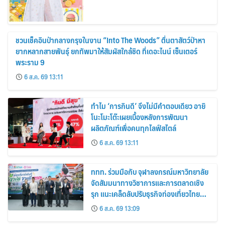
ชวนเช็คอินป่ากลางกรุงในงาน “Into The Woods” ตื่นตาสัตว์ป่าหา
ยากหลากสายพันธุ์ ยกทัพมาให้สัมผัสใกล้ชิด ที่เดอะไนน์ เซ็นเตอร์
พระราม 9
6 ส.ค. 69 13:11
ทำไม ‘การกินดี’ จึงไม่มีคำตอบเดียว อายิ
โนะโมะโต๊ะเผยเบื้องหลังการพัฒนา
ผลิตภัณฑ์เพื่อคนทุกไลฟ์สไตล์
6 ส.ค. 69 13:11
ททท. ร่วมมือกับ จุฬาลงกรณ์มหาวิทยาลัย
จัดสัมมนาทางวิชาการและการตลาดเชิง
รุก แนะเคล็ดลับปรับธุรกิจท่องเที่ยวไทย
“ขายได้ ขายดี ขายนาน”
6 ส.ค. 69 13:09