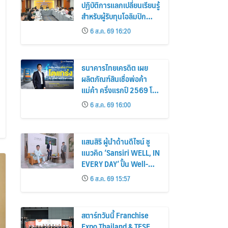
ปฏิบัติการแลกเปลี่ยนเรียนรู้
สำหรับผู้รับทุนโอลิมปิก
วิชาการ ประจำปี 2569
6 ส.ค. 69 16:20
ธนาคารไทยเครดิต เผย
ผลิตภัณฑ์สินเชื่อพ่อค้า
แม่ค้า ครึ่งแรกปี 2569 โต
แกร่ง! ยอดใหม่พุ่ง 55%
6 ส.ค. 69 16:00
หนุนรายย่อยยกระดับสู่
ดิจิทัลเต็มรูปแบบ
แสนสิริ ผู้นำด้านดีไซน์ ชู
แนวคิด ‘Sansiri WELL, IN
EVERY DAY’ ปั้น Well-
Being Ecosystem เชื่อมที่
6 ส.ค. 69 15:57
อยู่อาศัย-คอมมูนิตี้-บริการ-
ไลฟ์สไตล์ เซ็ตมาตรฐาน
ใหม่อสังหาฯ ไทย
สตาร์ทวันนี้ Franchise
Expo Thailand & TESE