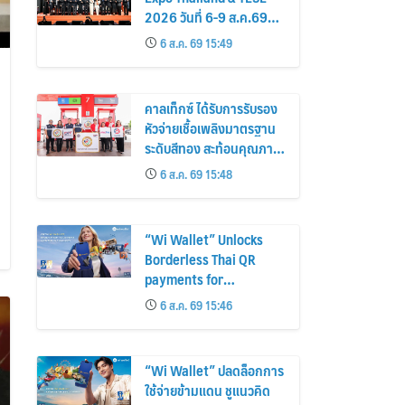
2026 วันที่ 6-9 ส.ค.69
ฮอลล์ 6-8 เมืองทองธานี
6 ส.ค. 69 15:49
พบทัพธุรกิจ&แฟรนไชส์
ซัพพลายเออร์สินค้า เติม
รายได้ช่วยเศรษฐกิจไทย
คาลเท็กซ์ ได้รับการรับรอง
หัวจ่ายเชื้อเพลิงมาตรฐาน
ระดับสีทอง สะท้อนคุณภาพ
การบริการ ตอกย้ำความ
6 ส.ค. 69 15:48
มั่นใจทุกการเติม
“Wi Wallet” Unlocks
Borderless Thai QR
payments for
Foreigners
6 ส.ค. 69 15:46
“Wi Wallet” ปลดล็อกการ
ใช้จ่ายข้ามแดน ชูแนวคิด