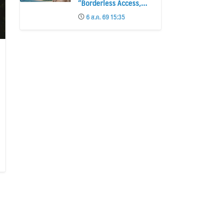
“Borderless Access,
Seamless Journey”
6 ส.ค. 69 15:35