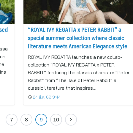
ased
“ROYAL IVY REGATTA x PETER RABBIT” a
special summer collection where classic
literature meets American Elegance style
issa
ion
ROYAL IVY REGATTA launches a new collab-
he
collection “ROYAL IVY REGATTA x PETER
ina
RABBIT” featuring the classic character “Peter
Rabbit” from “The Tale of Peter Rabbit” a
classic literature that inspires…
24 มี.ค. 66 9:44
7
8
9
10