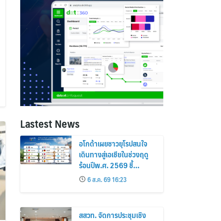
Lastest News
อโกด้าเผยชาวยุโรปสนใจ
เดินทางสู่เอเชียในช่วงฤดู
ร้อนปีพ.ศ. 2569 ชี้
กรุงเทพฯ เกาะสมุย และ
6 ส.ค. 69 16:23
พัทยา ติดอันดับเมืองยอด
นิยม
สสวท. จัดการประชุมเชิง