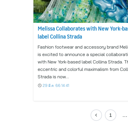
Melissa Collaborates with New York-b
label Collina Strada
Fashion footwear and accessory brand Mel
is excited to announce a special collaborat
with New York-based label Collina Strada. T
eccentric and colorful maximalism from Coll
Strada is now…
29 มี.ค. 66 14:41
1
…