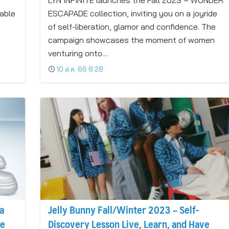
LYN INFINITE launches the Fall 2023 – WONDER
kable
ESCAPADE collection, inviting you on a joyride
of self-liberation, glamor and confidence. The
campaign showcases the moment of women
venturing onto…
10 ส.ค. 66 8:28
a
Jelly Bunny Fall/Winter 2023 – Self-
le
Discovery Lesson Live, Learn, and Have