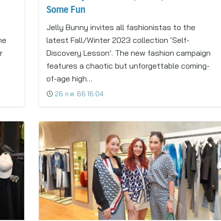
Some Fun
Jelly Bunny invites all fashionistas to the
he
latest Fall/Winter 2023 collection ‘Self-
r
Discovery Lesson’. The new fashion campaign
features a chaotic but unforgettable coming-
of-age high…
26 ก.ค. 66 16:04