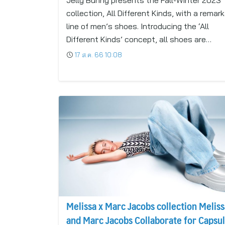
Jelly Bunny presents the Fall-Winter 2023
collection, All Different Kinds, with a remar
line of men’s shoes. Introducing the ‘All
Different Kinds’ concept, all shoes are…
17 ส.ค. 66 10:08
Melissa x Marc Jacobs collection Meliss
and Marc Jacobs Collaborate for Capsu