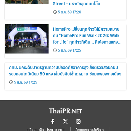
Street – มหาภัยสุดถนนโอ๊ค
5 ส.ค. 69 17:26
HomePro เปลี่ยนทุกก้าวให้มีความหมาย
กับ “HomePro Fun Walk 2026: Walk
for Life” ทุกก้าวที่เดิน… คือโอกาสแห่ง
การมีชีวิต
5 ส.ค. 69 17:25
กทม. ยกระดับมาตรฐานความปลอดภัยอาคารสูง สั่งตรวจสอบถนน
รอบคอนโดมิเนียม 50 แห่ง เข้มบังคับใช้กฎหมาย-ซ้อมอพยพต่อเนื่อง
5 ส.ค. 69 17:25
สมัครสมาชิก ThaiPR.NET
ข้อตกลงการใช้บริการ