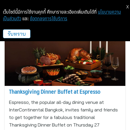
X
เว็บไซต์นี้มีการใช้งานคุกกี้ ศึกษารายละเอียดเพิ่มเติมได้ที่
นโยบายความ
เป็นส่วนตัว
และ
ข้อตกลงการใช้บริการ
InterContinental Bangkok
รับทราบ
Thanksgiving Dinner Buffet at Espresso
Espresso, the popular all-day dining venue at
InterContinental Bangkok, invites family and friends
to get together for a fabulous traditional
Thanksgiving Dinner Buffet on Thursday 27