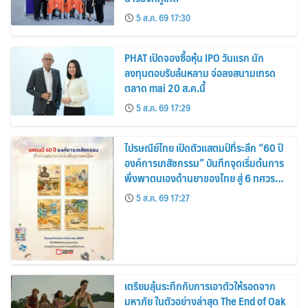
5 ส.ค. 69 17:30
PHAT เปิดจองซื้อหุ้น IPO วันแรก นัก
ลงทุนตอบรับล้นหลาม จ่อลงสนามเทรด
ตลาด mai 20 ส.ค.นี้
5 ส.ค. 69 17:29
ไปรษณีย์ไทย เปิดตัวแสตมป์ที่ระลึก “60 ปี
องค์การเภสัชกรรม” บันทึกจุดเริ่มต้นการ
พึ่งพาตนเองด้านยาของไทย สู่ 6 ทศวรรษ
แห่งการพัฒนาสุขภาพคนไทย
5 ส.ค. 69 17:27
เตรียมลุ้นระทึกกับการเอาตัวให้รอดจาก
มหาภัย ในตัวอย่างล่าสุด The End of Oak