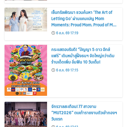
เซ็นทรัลพัฒนา ชวนค้นหา ‘The Art of
Letting Go’ ผ่านแคมเปญ Mom
Moments: Proud Mom. Proud of My
Mom.
6 ส.ค. 69 17:19
กระแสตอบรับดี! “ปัญญา 5 ดาว อีทส์
แฟร์” เดินหน้าสู่ฝั่งธนฯ จัดใหญ่กว่าเดิม
ร้านเด็ดเพิ่ม อิ่มฟิน 10 วันเต็ม!
6 ส.ค. 69 17:15
จักรวาลสะเทือน! 77 สาวงาม
“MUT2026” ตบเท้ารายงานตัวเข้ากองฯ
วันแรก