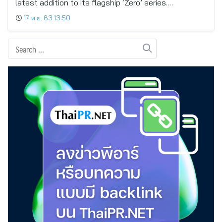
latest addition to its flagship ‘Zero’ series.…
17 พ.ย. 63 13:50