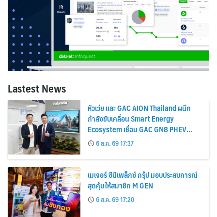
Lastest News
หัวเว่ย และ GAC AION Thailand ผนึก
กำลังขับเคลื่อน Smart Energy
Ecosystem เชื่อม GAC GN8 PHEV
รถยนต์ MPV ระดับพรีเมียม เข้ากับ
6 ส.ค. 69 17:37
พลังงานแสงอาทิตย์ภายในบ้าน
เมเจอร์ ซีนีเพล็กซ์ กรุ้ป มอบประสบการณ์
สุดคุ้มให้สมาชิก M GEN
6 ส.ค. 69 17:20