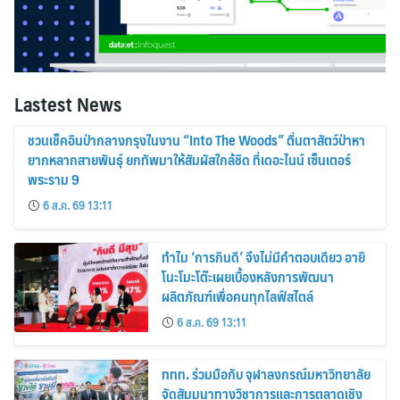
Lastest News
ชวนเช็คอินป่ากลางกรุงในงาน “Into The Woods” ตื่นตาสัตว์ป่าหา
ยากหลากสายพันธุ์ ยกทัพมาให้สัมผัสใกล้ชิด ที่เดอะไนน์ เซ็นเตอร์
พระราม 9
6 ส.ค. 69 13:11
ทำไม ‘การกินดี’ จึงไม่มีคำตอบเดียว อายิ
โนะโมะโต๊ะเผยเบื้องหลังการพัฒนา
ผลิตภัณฑ์เพื่อคนทุกไลฟ์สไตล์
6 ส.ค. 69 13:11
ททท. ร่วมมือกับ จุฬาลงกรณ์มหาวิทยาลัย
จัดสัมมนาทางวิชาการและการตลาดเชิง