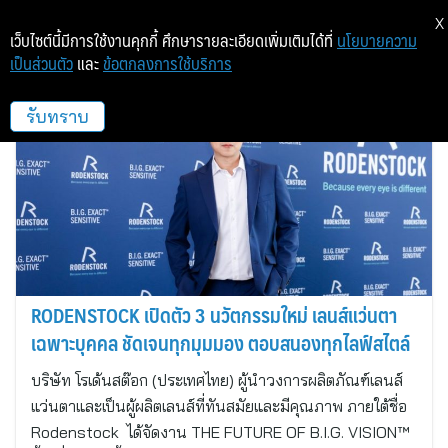
X
เว็บไซต์นี้มีการใช้งานคุกกี้ ศึกษารายละเอียดเพิ่มเติมได้ที่
นโยบายความ
เป็นส่วนตัว
และ
ข้อตกลงการใช้บริการ
Hi-Like Agency
รับทราบ
RODENSTOCK เปิดตัว 3 นวัตกรรมใหม่ เลนส์แว่นตา
เฉพาะบุคคล ชัดเจนทุกมุมมอง ตอบสนองทุกไลฟ์สไตล์
บริษัท โรเด้นสต๊อก (ประเทศไทย) ผู้นำวงการผลิตภัณฑ์เลนส์
แว่นตาและเป็นผู้ผลิตเลนส์ที่ทันสมัยและมีคุณภาพ ภายใต้ชื่อ
Rodenstock ได้จัดงาน THE FUTURE OF B.I.G. VISION™