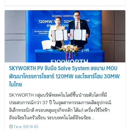
SKYWORTH PV จับมือ Solve System ลงนาม MOU
พัฒนาโครงการโซลาร์ 120MW และโซลาร์โฮม 30MW
ในไทย
SKYWORTH กลุ่มบริษัทเทคโนโลยีชั้นนำระดับโลกที่มี
ประสบการณ์กว่า 37 ปี ในอุตสาหกรรมการผลิตอุปกรณ์
อิเล็กทรอนิกส์ ครอบคลุมธุรกิจหลัก ได้แก่ เครื่องใช้ไฟฟ้า
อัจฉริยะในครัวเรือน ระบบเทคโนโลยีอัจฉริยะ…
1 ต.ค. 68 14:45