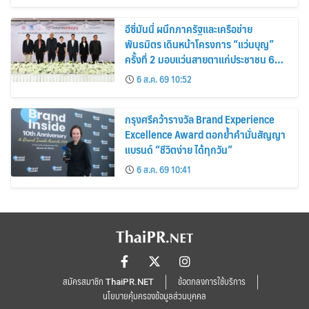
อีซี่มันนี่ ผนึกภาครัฐและเครือข่าย
พันธมิตร เดินหน้าโครงการ “แว่นบุญ”
ครั้งที่ 2 มอบแว่นสายตาแก่ประชาชน 600
คน ขยายโอกาสการมองเห็นสู่ชุมชนไทย
6 ส.ค. 69 10:52
กรุงศรีคว้ารางวัล Brand Experience
Excellence Award ตอกย้ำคำมั่นสัญญา
แบรนด์ “ชีวิตง่าย ได้ทุกวัน”
6 ส.ค. 69 10:41
สมัครสมาชิก ThaiPR.NET
ข้อตกลงการใช้บริการ
นโยบายคุ้มครองข้อมูลส่วนบุคคล