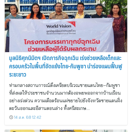
มูลนิธิศุภนิมิตฯ เปิดภารกิจฉุกเฉิน เร่งช่วยเหลือเด็กและ
ครอบครัวในพื้นที่ขัดแย้งไทย-กัมพูชา นำร่องแผนฟื้นฟู
ระยะยาว
ท่ามกลางสถานการณ์ตึงเครียดบริเวณชายแดนไทย–กัมพูชา
ที่ส่งผลให้ประชาชนจำนวนมากต้องอพยพออกจากบ้านเรือน
อย่างเร่งด่วน ความเดือดร้อนแผ่ขยายไปยังจังหวัดชายแดนฝั่ง
ตะวันออกและอีสานตอนล่าง ทั้งศรีสะเกษ…
14 ส.ค. 68 12:42