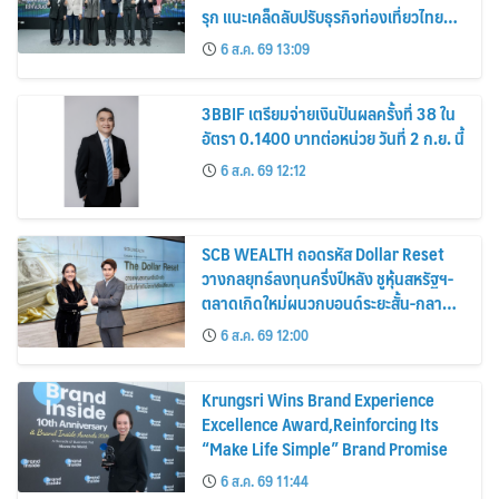
รุก แนะเคล็ดลับปรับธุรกิจท่องเที่ยวไทย
“ขายได้ ขายดี ขายนาน”
6 ส.ค. 69 13:09
3BBIF เตรียมจ่ายเงินปันผลครั้งที่ 38 ใน
อัตรา 0.1400 บาทต่อหน่วย วันที่ 2 ก.ย. นี้
6 ส.ค. 69 12:12
SCB WEALTH ถอดรหัส Dollar Reset
วางกลยุทธ์ลงทุนครึ่งปีหลัง ชูหุ้นสหรัฐฯ-
ตลาดเกิดใหม่ผนวกบอนด์ระยะสั้น-กลาง
เสริมพอร์ตแกร่ง
6 ส.ค. 69 12:00
Krungsri Wins Brand Experience
Excellence Award,Reinforcing Its
“Make Life Simple” Brand Promise
6 ส.ค. 69 11:44