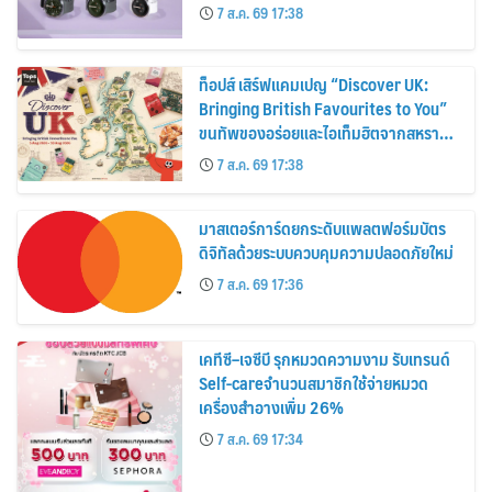
30%
7 ส.ค. 69 17:38
ท็อปส์ เสิร์ฟแคมเปญ “Discover UK:
Bringing British Favourites to You”
ขนทัพของอร่อยและไอเท็มฮิตจากสหราช
อาณาจักร ส่งตรงถึงมือตั้งแต่วันนี้ – 18
7 ส.ค. 69 17:38
สิงหาคมนี้
มาสเตอร์การ์ดยกระดับแพลตฟอร์มบัตร
ดิจิทัลด้วยระบบควบคุมความปลอดภัยใหม่
7 ส.ค. 69 17:36
เคทีซี–เจซีบี รุกหมวดความงาม รับเทรนด์
Self-careจำนวนสมาชิกใช้จ่ายหมวด
เครื่องสำอางเพิ่ม 26%
7 ส.ค. 69 17:34