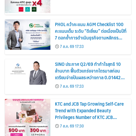
PHOL คว้าคะแนน AGM Checklist 100
คะแนนเต็ม ระดับ “ดีเยี่ยม” ต่อเนื่องเป็นปีที่
7 ตอกย้ำการดำเนินธุรกิจตามหลักธร
รมาภิบาล โปร่งใส สร้างความเชื่อมั่นผู้ถือ
7 ส.ค. 69 17:33
หุ้น
SINO ประกาศ Q2/69 ทำกำไรสุทธิ 10
ล้านบาท ฟื้นตัวแกร่งจากไตรมาสก่อน
เตรียมจ่ายปันผลระหว่างกาล 0.014423
บาทต่อหุ้น ครึ่งปีหลังมุ่งเติบโตต่อเนื่อง
7 ส.ค. 69 17:33
KTC and JCB Tap Growing Self-Care
Trend with Expanded Beauty
Privileges Number of KTC JCB
Cardmembers Spending on
7 ส.ค. 69 17:30
Cosmetics Rises 26%