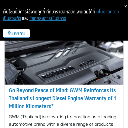
X
เว็บไซต์นี้มีการใช้งานคุกกี้ ศึกษารายละเอียดเพิ่มเติมได้ที่
นโยบายความ
เป็นส่วนตัว
และ
ข้อตกลงการใช้บริการ
Great Wall Motors
รับทราบ
Go Beyond Peace of Mind: GWM Reinforces Its
Thailand’s Longest Diesel Engine Warranty of 1
Million Kilometers*
GWM (Thailand) is elevating its position as a leading
automotive brand with a diverse range of products