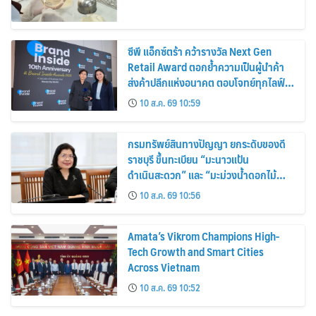
ซีพี แอ็กซ์ตร้า คว้ารางวัล Next Gen
Retail Award ตอกย้ำความเป็นผู้นำค้า
ส่งค้าปลีกแห่งอนาคต ตอบโจทย์ทุกไลฟ์
สไตล์ผู้บริโภค
10 ส.ค. 69 10:59
กรมทรัพย์สินทางปัญญา ยกระดับของดี
ราชบุรี ขึ้นทะเบียน “มะนาวแป้น
ดำเนินสะดวก” และ “มะม่วงน้ำดอกไม้
ราชบุรี” เป็น GI น้องใหม่ เดินหน้าเพิ่ม
10 ส.ค. 69 10:56
มูลค่าเกษตรอัตลักษณ์ ขับเคลื่อน
เศรษฐกิจชุมชน
Amata’s Vikrom Champions High-
Tech Growth and Smart Cities
Across Vietnam
10 ส.ค. 69 10:52