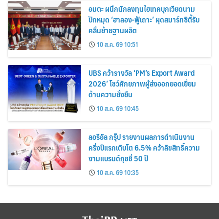
อมตะ ผนึกนักลงทุนไฮเทคบุกเวียดนาม
ปักหมุด ‘ฮาลอง-ฟู้เถาะ’ ผุดสมาร์ทซิตี้รับ
คลื่นย้ายฐานผลิต
10 ส.ค. 69 10:51
UBS คว้ารางวัล ‘PM’s Export Award
2026’ โชว์ศักยภาพผู้ส่งออกยอดเยี่ยม
ด้านความยั่งยืน
10 ส.ค. 69 10:45
ลอรีอัล กรุ๊ป รายงานผลการดำเนินงาน
ครึ่งปีแรกเติบโต 6.5% คว้าลิขสิทธิ์ความ
งามแบรนด์กุชชี่ 50 ปี
10 ส.ค. 69 10:35