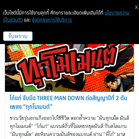
X
เว็บไซต์นี้มีการใช้งานคุกกี้ ศึกษารายละเอียดเพิ่มเติมได้ที่
นโยบายความ
เป็นส่วนตัว
และ
ข้อตกลงการใช้บริการ
GDH
รับทราบ
โก๋แก่ จับมือ THREE MAN DOWN ต่อสัญญาปีที่ 2 ดัน
เพลง “ทุกโมเมนต์”
ชวนวัยรุ่นยกแก๊งออกไปใช้ชีวิต ตอกย้ำความ “มันทุกเม็ด มันส์
ทุกโมเมนต์” “โก๋แก่” แบรนด์ถั่วที่ไม่เคยหยุดมันส์ กับสโลแกน
“มันทุกเม็ด” สะท้อนความมันส์ของแบรนด์ ผ่าน “พี่โก๋” มาส