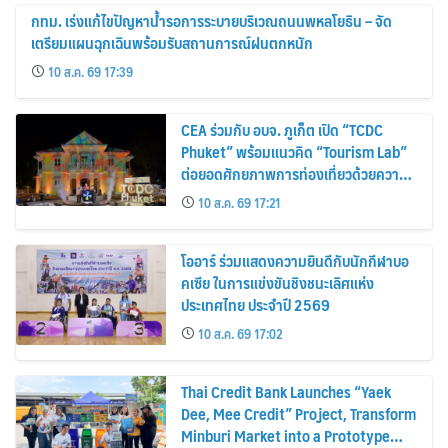
กทม. เร่งแก้ไขปัญหาน้ำรอการระบายบริเวณถนนพหลโยธิน – จัด
เตรียมแผนฉุกเฉินพร้อมรับสถานการณ์ฝนตกหนัก
10 ส.ค. 69 17:39
CEA ร่วมกับ อบจ. ภูเก็ต เปิด “TCDC
Phuket” พร้อมแนวคิด “Tourism Lab”
ต่อยอดศักยภาพการท่องเที่ยวด้วยความ
คิดสร้างสรรค์ ขับเคลื่อนเศรษฐกิจ
10 ส.ค. 69 17:21
สร้างสรรค์ของภูเก็ต
โออาร์ ร่วมแสดงความยินดีกับนักกีฬาบอ
คเซีย ในการแข่งขันชิงชนะเลิศแห่ง
ประเทศไทย ประจำปี 2569
10 ส.ค. 69 17:02
Thai Credit Bank Launches “Yaek
Dee, Mee Credit” Project, Transform
Minburi Market into a Prototype