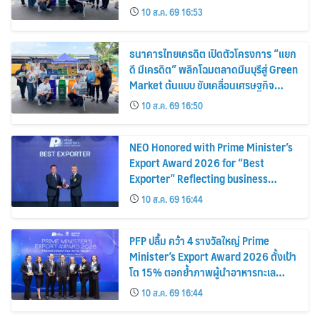
Green Market, Driving the Circular
10 ส.ค. 69 16:53
Economy and Turning Waste into
Extra Income for Vendors
ธนาคารไทยเครดิต เปิดตัวโครงการ “แยก
ดี มีเครดิต” พลิกโฉมตลาดมีนบุรีสู่ Green
Market ต้นแบบ ขับเคลื่อนเศรษฐกิจ
หมุนเวียน พลิกขยะสร้างรายได้เสริมให้ผู้
10 ส.ค. 69 16:50
ค้า
NEO Honored with Prime Minister’s
Export Award 2026 for “Best
Exporter” Reflecting business
excellence, elevating Thai products
10 ส.ค. 69 16:44
globally
PFP ปลื้ม คว้า 4 รางวัลใหญ่ Prime
Minister’s Export Award 2026 ตั้งเป้า
โต 15% ตอกย้ำภาพผู้นำอาหารทะเล
แปรรูป
10 ส.ค. 69 16:44