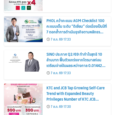
PHOL คว้าคะแนน AGM Checklist 100
คะแนนเต็ม ระดับ “ดีเยี่ยม” ต่อเนื่องเป็นปีที่
7 ตอกย้ำการดำเนินธุรกิจตามหลักธร
รมาภิบาล โปร่งใส สร้างความเชื่อมั่นผู้ถือ
7 ส.ค. 69 17:33
หุ้น
SINO ประกาศ Q2/69 ทำกำไรสุทธิ 10
ล้านบาท ฟื้นตัวแกร่งจากไตรมาสก่อน
เตรียมจ่ายปันผลระหว่างกาล 0.014423
บาทต่อหุ้น ครึ่งปีหลังมุ่งเติบโตต่อเนื่อง
7 ส.ค. 69 17:33
KTC and JCB Tap Growing Self-Care
Trend with Expanded Beauty
Privileges Number of KTC JCB
Cardmembers Spending on
7 ส.ค. 69 17:30
Cosmetics Rises 26%