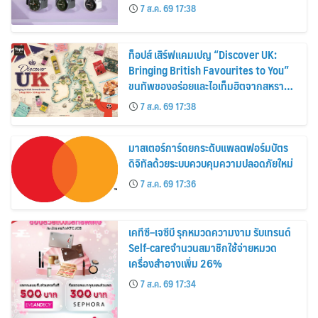
30%
7 ส.ค. 69 17:38
ท็อปส์ เสิร์ฟแคมเปญ “Discover UK:
Bringing British Favourites to You”
ขนทัพของอร่อยและไอเท็มฮิตจากสหราช
อาณาจักร ส่งตรงถึงมือตั้งแต่วันนี้ – 18
7 ส.ค. 69 17:38
สิงหาคมนี้
มาสเตอร์การ์ดยกระดับแพลตฟอร์มบัตร
ดิจิทัลด้วยระบบควบคุมความปลอดภัยใหม่
7 ส.ค. 69 17:36
เคทีซี–เจซีบี รุกหมวดความงาม รับเทรนด์
Self-careจำนวนสมาชิกใช้จ่ายหมวด
เครื่องสำอางเพิ่ม 26%
7 ส.ค. 69 17:34