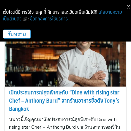
X
เว็บไซต์นี้มีการใช้งานคุกกี้ ศึกษารายละเอียดเพิ่มเติมได้ที่
นโยบายความ
เป็นส่วนตัว
และ
ข้อตกลงการใช้บริการ
dusitD2 Khao Yai
รับทราบ
เปิดประสบการณ์สุดพิเศษกับ “Dine with rising star
Chef – Anthony Burd” จากร้านอาหารชื่อดัง Tony’s
Bangkok
หนาวนี้เชิญคุณมาเปิดประสบการณ์สุดพิเศษกับ Dine with
rising star Chef – Anthony Burd จากร้านอาหารอเมริกัน