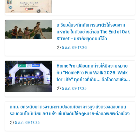
เตรียมลุ้นระทึกกับการเอาตัวให้รอดจาก
มหาภัย ในตัวอย่างล่าสุด The End of Oak
Street – มหาภัยสุดถนนโอ๊ค
5 ส.ค. 69 17:26
HomePro เปลี่ยนทุกก้าวให้มีความหมาย
กับ “HomePro Fun Walk 2026: Walk
for Life” ทุกก้าวที่เดิน… คือโอกาสแห่ง
การมีชีวิต
5 ส.ค. 69 17:25
กทม. ยกระดับมาตรฐานความปลอดภัยอาคารสูง สั่งตรวจสอบถนน
รอบคอนโดมิเนียม 50 แห่ง เข้มบังคับใช้กฎหมาย-ซ้อมอพยพต่อเนื่อง
5 ส.ค. 69 17:25