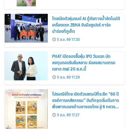
ไทยเปิดตัวหุ่นยนต์ AI กู้ภัยทางน้ำอัตโนมัติ
เครื่องแรก ZBHA จับมือซูเปอร์ การ์ด
นำร่องที่ภูเก็ต
5 ส.ค. 69 17:30
PHAT เปิดจองซื้อหุ้น IPO วันแรก นัก
ลงทุนตอบรับล้นหลาม จ่อลงสนามเทรด
ตลาด mai 20 ส.ค.นี้
5 ส.ค. 69 17:29
ไปรษณีย์ไทย เปิดตัวแสตมป์ที่ระลึก “60 ปี
องค์การเภสัชกรรม” บันทึกจุดเริ่มต้นการ
พึ่งพาตนเองด้านยาของไทย สู่ 6 ทศวรรษ
แห่งการพัฒนาสุขภาพคนไทย
5 ส.ค. 69 17:27