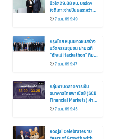
นิวไฮ 29.88 ลบ. บอร์ดฯ
ใจดีเคาะจ่ายปันผลระหว่าง
กาล 0.203 บ./หุ้น รับ
7 ส.ค. 69 9:49
ทรัพย์ 4 ก.ย.69
กรุงไทย หนุนเยาวชนสร้าง
นวัตกรรมชุมชน ผ่านเวที
“ฮักแม่ Hackathon” ทีม
Jernae จุฬาฯ คว้าแชมป์ ใช้
7 ส.ค. 69 9:47
AI ติดตามทรัพย์สินสูญหาย
กลุ่มงานตลาดการเงิน
ธนาคารไทยพาณิชย์ (SCB
Financial Markets) ค่า
เงินบาทประจำวันที่ 7
7 ส.ค. 69 9:45
สิงหาคม 2569
Roojai Celebrates 10
Years of Growth with