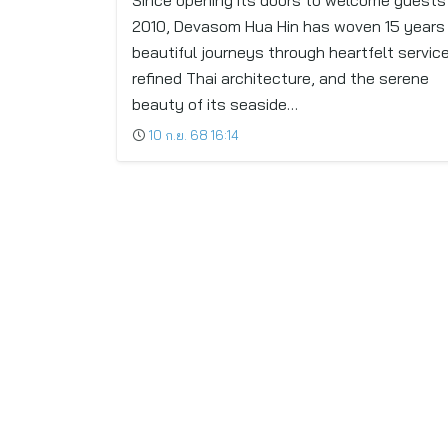
Since opening its doors to welcome guests 
Flavours of a UNESCO Creative City of
2010, Devasom Hua Hin has woven 15 years
Gastronomy
beautiful journeys through heartfelt service
refined Thai architecture, and the serene
beauty of its seaside…
10 ก.ย. 68 16:14