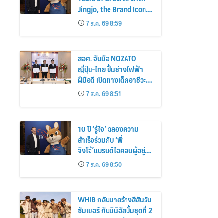
Jingjo, the Brand Icon
Behind a Decade of
7 ส.ค. 69 8:59
Insurance Innovation
สอศ. จับมือ NOZATO
ญี่ปุ่น-ไทย ปั้นช่างไฟฟ้า
ฝีมือดี เปิดทางเด็กอาชีวะ
ฝึกงานถึงแดนอาทิตย์อุทัย
7 ส.ค. 69 8:51
10 ปี ‘รู้ใจ’ ฉลองความ
สำเร็จร่วมกับ ‘พี่
จิงโจ้’แบรนด์ไอคอนผู้อยู่
เบื้องหลังนวัตกรรมประกัน
7 ส.ค. 69 8:50
ภัยดิจิทัลตลอดหนึ่ง
ทศวรรษ
WHIB กลับมาสร้างสีสันรับ
ซัมเมอร์ กับมินิอัลบั้มชุดที่ 2