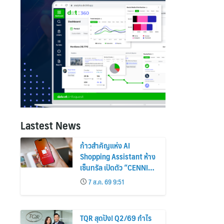
Lastest News
ก้าวสำคัญแห่ง AI
Shopping Assistant ห้าง
เซ็นทรัล เปิดตัว “CENNI” ผู้
ช่วย AI อัจฉริยะ เพื่อนรู้ใจ
7 ส.ค. 69 9:51
สายช้อปคนใหม่ ร่วมยก
ระดับประสบการณ์ช้อปปิ้งให้
ง่ายขึ้นได้ ในแชตเดียว
TQR สุดปัง! Q2/69 กำไร