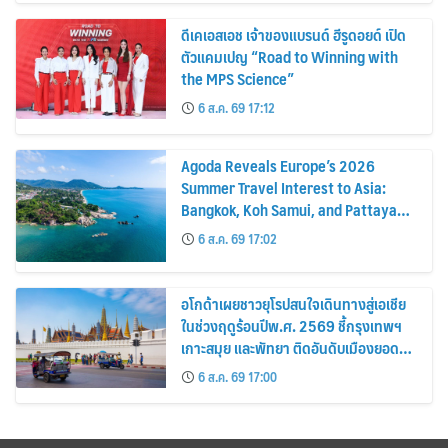
ดีเคเอสเอช เจ้าของแบรนด์ ฮีรูดอยด์ เปิด
ตัวแคมเปญ “Road to Winning with
the MPS Science”
6 ส.ค. 69 17:12
Agoda Reveals Europe’s 2026
Summer Travel Interest to Asia:
Bangkok, Koh Samui, and Pattaya
Among the Top Cities
6 ส.ค. 69 17:02
อโกด้าเผยชาวยุโรปสนใจเดินทางสู่เอเชีย
ในช่วงฤดูร้อนปีพ.ศ. 2569 ชี้กรุงเทพฯ
เกาะสมุย และพัทยา ติดอันดับเมืองยอด
นิยม
6 ส.ค. 69 17:00