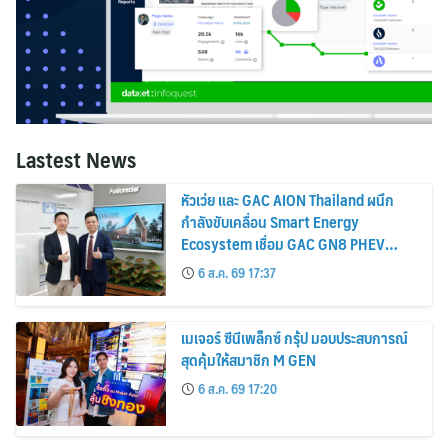
Lastest News
หัวเว่ย และ GAC AION Thailand ผนึก
กำลังขับเคลื่อน Smart Energy
Ecosystem เชื่อม GAC GN8 PHEV
รถยนต์ MPV ระดับพรีเมียม เข้ากับ
6 ส.ค. 69 17:37
พลังงานแสงอาทิตย์ภายในบ้าน
เมเจอร์ ซีนีเพล็กซ์ กรุ้ป มอบประสบการณ์
สุดคุ้มให้สมาชิก M GEN
6 ส.ค. 69 17:20