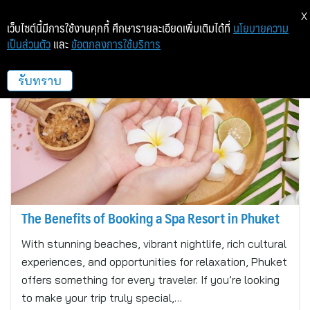
X
เว็บไซต์นี้มีการใช้งานคุกกี้ ศึกษารายละเอียดเพิ่มเติมได้ที่
นโยบายความ
เป็นส่วนตัว
และ
ข้อตกลงการใช้บริการ
Deevana PAtong Resort & Spa
รับทราบ
The Benefits of Booking a Spa Resort in Phuket
With stunning beaches, vibrant nightlife, rich cultural
experiences, and opportunities for relaxation, Phuket
offers something for every traveler. If you’re looking
to make your trip truly special,…