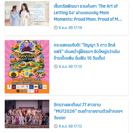
เซ็นทรัลพัฒนา ชวนค้นหา ‘The Art of
Letting Go’ ผ่านแคมเปญ Mom
Moments: Proud Mom. Proud of My
Mom.
6 ส.ค. 69 17:19
กระแสตอบรับดี! “ปัญญา 5 ดาว อีทส์
แฟร์” เดินหน้าสู่ฝั่งธนฯ จัดใหญ่กว่าเดิม
ร้านเด็ดเพิ่ม อิ่มฟิน 10 วันเต็ม!
6 ส.ค. 69 17:15
จักรวาลสะเทือน! 77 สาวงาม
“MUT2026” ตบเท้ารายงานตัวเข้ากองฯ
วันแรก
6 ส.ค. 69 17:13