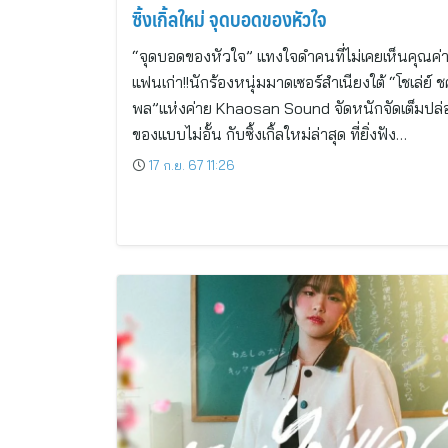
ซิ้งเกิ้ลใหม่ จุดบอดของหัวใจ
“จุดบอดของหัวใจ” แทงใจดำคนที่ไม่เคยเห็นคุณค่
แฟนเก่า!!นักร้องหนุ่มมาดเซอร์สำเนียงใต้ “โชเล่ย์ ช
พล”แห่งค่าย Khaosan Sound จัดหนักจัดเต็มปล่
ของแบบไม่อั้น กับซิ้งเกิ้ลใหม่ล่าสุด ที่ยิ่งฟัง…
17 ก.ย. 67 11:26