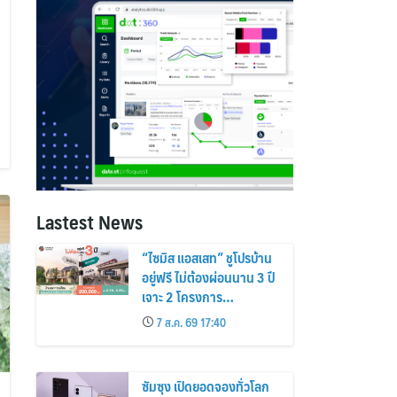
Lastest News
“ไซมิส แอสเสท” ชูโปรบ้าน
อยู่ฟรี ไม่ต้องผ่อนนาน 3 ปี
เจาะ 2 โครงการ
“Siamese Holm–
7 ส.ค. 69 17:40
Siamese Blossom”
พร้อมส่วนลดและสิทธิพิเศษ
ถึง 31 สิงหาคม 2569
ซัมซุง เปิดยอดจองทั่วโลก