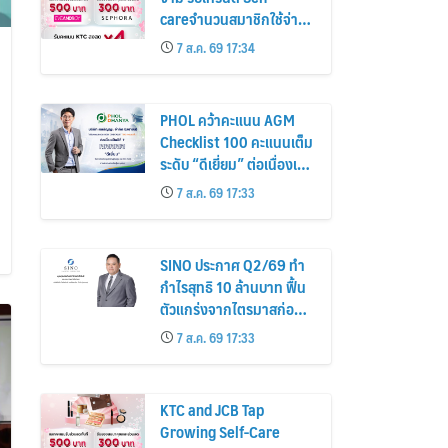
careจำนวนสมาชิกใช้จ่าย
หมวดเครื่องสำอางเพิ่ม
7 ส.ค. 69 17:34
26%
PHOL คว้าคะแนน AGM
Checklist 100 คะแนนเต็ม
ระดับ “ดีเยี่ยม” ต่อเนื่องเป็น
ปีที่ 7 ตอกย้ำการดำเนิน
7 ส.ค. 69 17:33
ธุรกิจตามหลักธรรมาภิบาล
โปร่งใส สร้างความเชื่อมั่นผู้
ถือหุ้น
SINO ประกาศ Q2/69 ทำ
กำไรสุทธิ 10 ล้านบาท ฟื้น
ตัวแกร่งจากไตรมาสก่อน
เตรียมจ่ายปันผลระหว่าง
7 ส.ค. 69 17:33
กาล 0.014423 บาทต่อหุ้น
ครึ่งปีหลังมุ่งเติบโตต่อเนื่อง
KTC and JCB Tap
Growing Self-Care