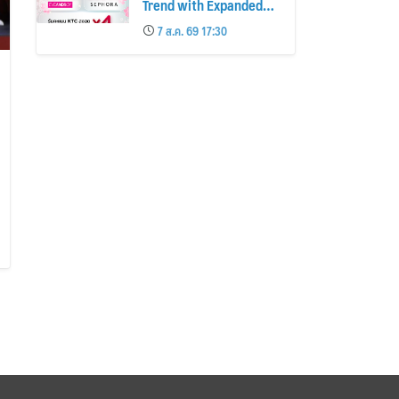
Trend with Expanded
Beauty Privileges
7 ส.ค. 69 17:30
Number of KTC JCB
Cardmembers Spending
on Cosmetics Rises
26%