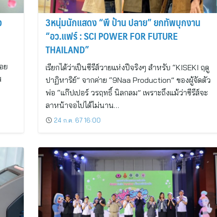
ง
3หนุ่มนักแสดง “พี ป้าน ปลาย” ยกทัพบุกงาน
“อว.แฟร์ : SCI POWER FOR FUTURE
THAILAND”
้อย
เรียกได้ว่าเป็นซีรีส์วายแห่งปีจริงๆ สำหรับ “KISEKI ฤดู
ส
ปาฏิหาริย์” จากค่าย “9Naa Production” ของผู้จัดตัว
พ่อ “แก๊ปเปอร์ วรฤทธิ์ นิลกลม” เพราะถึงแม้ว่าซีรีส์จะ
ลาหน้าจอไปได้ไม่นาน…
24 ก.ค. 67 16:00