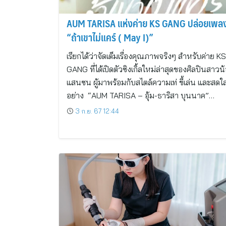
AUM TARISA แห่งค่าย KS GANG ปล่อยเพล
“ถ้าเขาไม่แคร์ ( May I)”
เรียกได้ว่าจัดเต็มเรื่องคุณภาพจริงๆ สำหรับค่าย KS
GANG ที่ได้เปิดตัวซิงเกิ้ลใหม่ล่าสุดของศิลปินสาวน
แสนซน ผู้มาพร้อมกับสไตล์ความเท่ ขี้เล่น และสดใ
อย่าง “AUM TARISA – อุ้ม-ธาริสา บุนนาค”…
3 ก.ย. 67 12:44