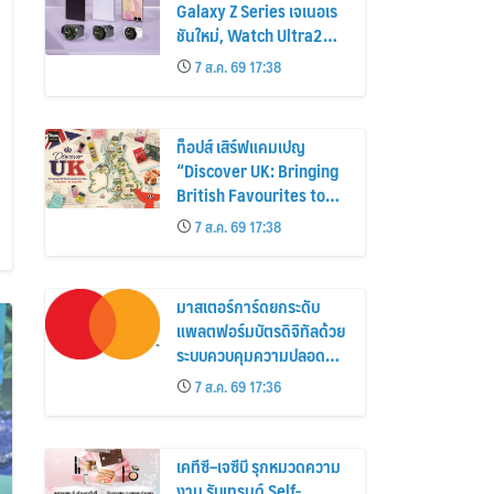
Galaxy Z Series เจเนอเร
ชันใหม่, Watch Ultra2
และ Watch9 สูงกว่ารุ่น
7 ส.ค. 69 17:38
ก่อนหน้ากว่า 30%
ท็อปส์ เสิร์ฟแคมเปญ
“Discover UK: Bringing
British Favourites to
You” ขนทัพของอร่อยและ
7 ส.ค. 69 17:38
ไอเท็มฮิตจากสหราช
อาณาจักร ส่งตรงถึงมือ
ตั้งแต่วันนี้ – 18 สิงหาคมนี้
มาสเตอร์การ์ดยกระดับ
แพลตฟอร์มบัตรดิจิทัลด้วย
ระบบควบคุมความปลอดภัย
ใหม่
7 ส.ค. 69 17:36
เคทีซี–เจซีบี รุกหมวดความ
งาม รับเทรนด์ Self-