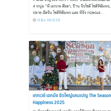
4 หนุ่ม “พี เอกภพ ต๊ะตา, ป้าน จิรโชติ โชติทิฆัมพร,
ปลาย ฉัตริน โชติทิฆัมพร และ พีจัง กฤษณะ…
31 มี.ค. 68 12:59
เกทเวย์ เอกมัย จัดใหญ่แคมเปญ The Season
Happiness 2025