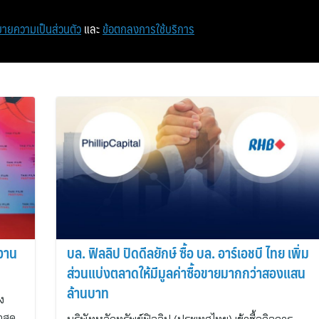
หน้าแรก
ท่องเที่ยว
ไอที
เศรษฐกิจ/การเงิน
ายความเป็นส่วนตัว
และ
ข้อตกลงการใช้บริการ
ดงาน
บล. ฟิลลิป ปิดดีลยักษ์ ซื้อ บล. อาร์เอชบี ไทย เพิ่ม
ส่วนแบ่งตลาดให้มีมูลค่าซื้อขายมากกว่าสองแสน
ล้านบาท
ง
สุด