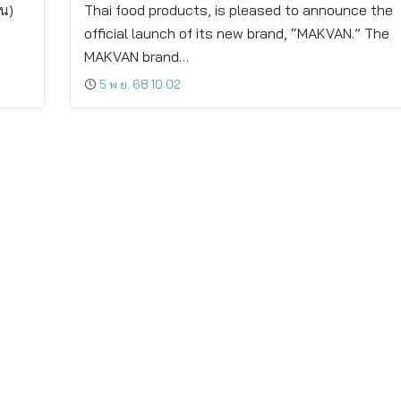
วน)
Thai food products, is pleased to announce the
official launch of its new brand, “MAKVAN.” The
MAKVAN brand…
5 พ.ย. 68 10:02