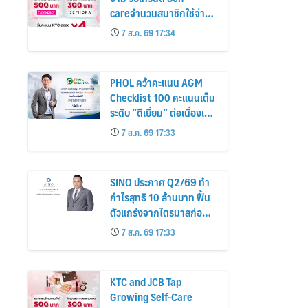
careจำนวนสมาชิกใช้จ่าย
หมวดเครื่องสำอางเพิ่ม
7 ส.ค. 69 17:34
26%
PHOL คว้าคะแนน AGM
Checklist 100 คะแนนเต็ม
ระดับ “ดีเยี่ยม” ต่อเนื่องเป็น
ปีที่ 7 ตอกย้ำการดำเนิน
7 ส.ค. 69 17:33
ธุรกิจตามหลักธรรมาภิบาล
โปร่งใส สร้างความเชื่อมั่นผู้
ถือหุ้น
SINO ประกาศ Q2/69 ทำ
กำไรสุทธิ 10 ล้านบาท ฟื้น
ตัวแกร่งจากไตรมาสก่อน
เตรียมจ่ายปันผลระหว่าง
7 ส.ค. 69 17:33
กาล 0.014423 บาทต่อหุ้น
ครึ่งปีหลังมุ่งเติบโตต่อเนื่อง
KTC and JCB Tap
Growing Self-Care