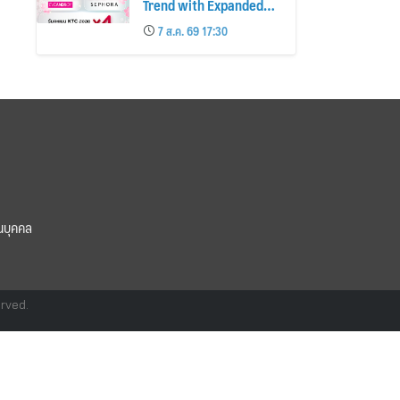
Trend with Expanded
Beauty Privileges
7 ส.ค. 69 17:30
Number of KTC JCB
Cardmembers Spending
on Cosmetics Rises
26%
นบุคคล
erved.