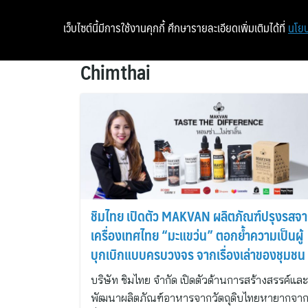
เว็บไซต์นี้มีการใช้งานคุกกี้ ศึกษารายละเอียดเพิ่มเติมได้ที่
นโยบ
Chimthai
ชิมไทย เปิดตัว MAKVAN ผลิตภัณฑ์ปรุงรสจ
เครื่องเทศไทย “มะแขว่น” ตอกย้ำความเป็นผู้
บุกเบิกแบบครบวงจร จากเรื่องเล่าของชุมชน ส
รสชาติที่เปลี่ยนโลกอาหารไทยอย่างมีเอกลักษ
บริษัท ชิมไทย จำกัด เปิดตัวด้านการสร้างสรรค์และ
พัฒนาผลิตภัณฑ์อาหารจากวัตถุดิบไทยหายากจาก