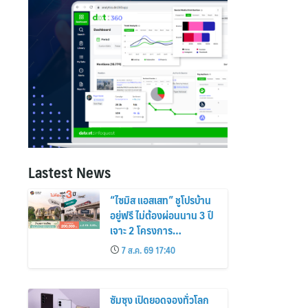
Lastest News
“ไซมิส แอสเสท” ชูโปรบ้าน
อยู่ฟรี ไม่ต้องผ่อนนาน 3 ปี
เจาะ 2 โครงการ
“Siamese Holm–
7 ส.ค. 69 17:40
Siamese Blossom”
พร้อมส่วนลดและสิทธิพิเศษ
ถึง 31 สิงหาคม 2569
ซัมซุง เปิดยอดจองทั่วโลก