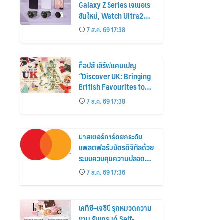
Galaxy Z Series เจเนอเร
ชันใหม่, Watch Ultra2
และ Watch9 สูงกว่ารุ่น
7 ส.ค. 69 17:38
ก่อนหน้ากว่า 30%
ท็อปส์ เสิร์ฟแคมเปญ
“Discover UK: Bringing
British Favourites to
You” ขนทัพของอร่อยและ
7 ส.ค. 69 17:38
ไอเท็มฮิตจากสหราช
อาณาจักร ส่งตรงถึงมือ
ตั้งแต่วันนี้ – 18 สิงหาคมนี้
มาสเตอร์การ์ดยกระดับ
แพลตฟอร์มบัตรดิจิทัลด้วย
ระบบควบคุมความปลอดภัย
ใหม่
7 ส.ค. 69 17:36
เคทีซี–เจซีบี รุกหมวดความ
งาม รับเทรนด์ Self-