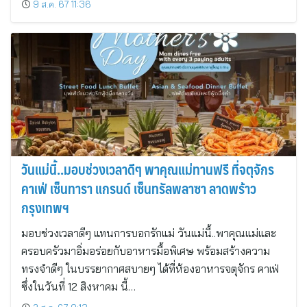
9 ส.ค. 67 11:36
วันแม่นี้..มอบช่วงเวลาดีๆ พาคุณแม่ทานฟรี ที่จตุจักร
คาเฟ่ เซ็นทารา แกรนด์ เซ็นทรัลพลาซา ลาดพร้าว
กรุงเทพฯ
มอบช่วงเวลาดีๆ แทนการบอกรักแม่ วันแม่นี้..พาคุณแม่และ
ครอบครัวมาอิ่มอร่อยกับอาหารมื้อพิเศษ พร้อมสร้างความ
ทรงจำดีๆ ในบรรยากาศสบายๆ ได้ที่ห้องอาหารจตุจักร คาเฟ่
ซึ่งในวันที่ 12 สิงหาคม นี้…