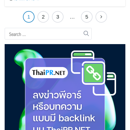
1
2
3
…
5