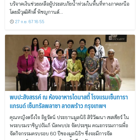
บริจาคเงินช่วยเหลือผู้ประสบภัยน้ำท่วมในพื้นที่ทางภาคเหนือ
โดยมีวุฒิศักดิ์ พิชญกานต์…
27 ก.ย. 67 16:55
พบปะสังสรรค์ ณ ห้องอาหารไดนาสตี้ โรงแรมเซ็นทารา
แกรนด์ เซ็นทรัลพลาซา ลาดพร้าว กรุงเทพฯ
คุณหญิงตรึงใจ อิฐรัตน์ ประธานมูลนิธิ สิริวัฒนา เชสเชียร์ ใน
พระบรมราชินูปถัมภ์ นัดพบปะ จัดประชุม คณะกรรมการเพื่อ
จัดกิจกรรมครบรอบ 60 ปีของมูลนิธิฯ ซึ่งจะมีการจัด