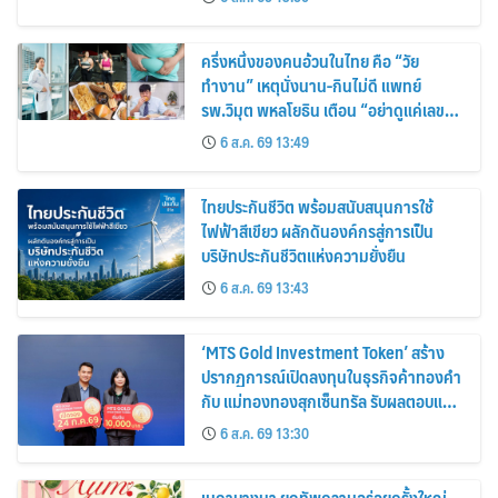
ครึ่งหนึ่งของคนอ้วนในไทย คือ “วัย
ทำงาน” เหตุนั่งนาน-กินไม่ดี แพทย์
รพ.วิมุต พหลโยธิน เตือน “อย่าดูแค่เลขบน
ตาชั่ง” แนะปรับพฤติกรรมระยะยาว
6 ส.ค. 69 13:49
ไทยประกันชีวิต พร้อมสนับสนุนการใช้
ไฟฟ้าสีเขียว ผลักดันองค์กรสู่การเป็น
บริษัทประกันชีวิตแห่งความยั่งยืน
6 ส.ค. 69 13:43
‘MTS Gold Investment Token’ สร้าง
ปรากฏการณ์เปิดลงทุนในธุรกิจค้าทองคำ
กับ แม่ทองทองสุกเซ็นทรัล รับผลตอบแทน
คงที่ 3% ต่อปี
6 ส.ค. 69 13:30
เมกาบางนา ยกทัพความอร่อยครั้งใหญ่