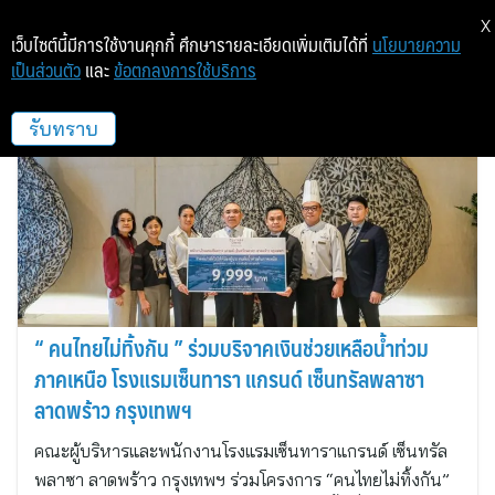
X
เว็บไซต์นี้มีการใช้งานคุกกี้ ศึกษารายละเอียดเพิ่มเติมได้ที่
นโยบายความ
เป็นส่วนตัว
และ
ข้อตกลงการใช้บริการ
Centara Grand Ladprao
รับทราบ
“ คนไทยไม่ทิ้งกัน ” ร่วมบริจาคเงินช่วยเหลือน้ำท่วม
ภาคเหนือ โรงแรมเซ็นทารา แกรนด์ เซ็นทรัลพลาซา
ลาดพร้าว กรุงเทพฯ
คณะผู้บริหารและพนักงานโรงแรมเซ็นทาราแกรนด์ เซ็นทรัล
พลาซา ลาดพร้าว กรุงเทพฯ ร่วมโครงการ “คนไทยไม่ทิ้งกัน”