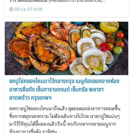
รางวัลฝีมือยอดเยี่ยม (Medallion of Excellence)…
20 ก.ย. 67 9:08
ยกปูไข่คลองโคนมาไว้กลางกรุง เมนูต้องลองจากห้อง
อาหารชื่อดัง เซ็นทาราแกรนด์ เซ็นทรัล พลาซา
ลาดพร้าว กรุงเทพฯ
เทศกาลปูไข่คลองโคนมาถึงแล้ว สุดยอดแหล่งอาหารทะเลขึ้น
ชื่อจากสมุทรสงคราม ไม่ต้องเดินทางไปไกล เรายกปูไข่แน่นๆ
มาไว้ให้คุณได้ลิ้มลองแล้ววันนี้ พบกับหลากหลายเมนูจาก
ห้องอาหารชื่อดัง อาทิเช่น…