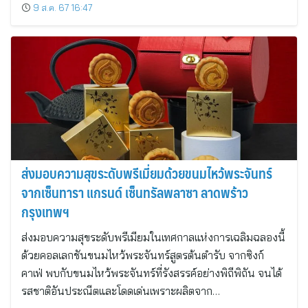
9 ส.ค. 67 16:47
ส่งมอบความสุขระดับพรีเมี่ยมด้วยขนมไหว้พระจันทร์
จากเซ็นทารา แกรนด์ เซ็นทรัลพลาซา ลาดพร้าว
กรุงเทพฯ
ส่งมอบความสุขระดับพรีเมียมในเทศกาลแห่งการเฉลิมฉลองนี้
ด้วยคอลเลกชันขนมไหว้พระจันทร์สูตรต้นตำรับ จากซิงก์
คาเฟ่ พบกับขนมไหว้พระจันทร์ที่รังสรรค์อย่างพิถีพิถัน จนได้
รสชาติอันประณีตและโดดเด่นเพราะผลิตจาก…