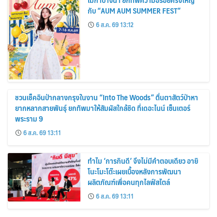
กับ “AUM AUM SUMMER FEST”
6 ส.ค. 69 13:12
ชวนเช็คอินป่ากลางกรุงในงาน “Into The Woods” ตื่นตาสัตว์ป่าหา
ยากหลากสายพันธุ์ ยกทัพมาให้สัมผัสใกล้ชิด ที่เดอะไนน์ เซ็นเตอร์
พระราม 9
6 ส.ค. 69 13:11
ทำไม ‘การกินดี’ จึงไม่มีคำตอบเดียว อายิ
โนะโมะโต๊ะเผยเบื้องหลังการพัฒนา
ผลิตภัณฑ์เพื่อคนทุกไลฟ์สไตล์
6 ส.ค. 69 13:11