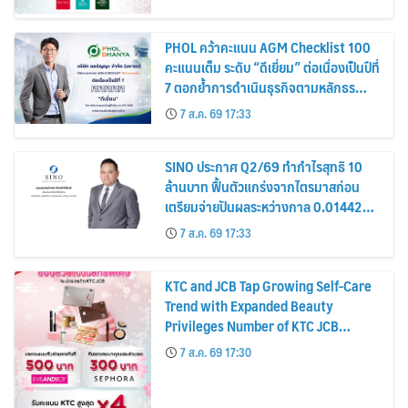
PHOL คว้าคะแนน AGM Checklist 100
คะแนนเต็ม ระดับ “ดีเยี่ยม” ต่อเนื่องเป็นปีที่
7 ตอกย้ำการดำเนินธุรกิจตามหลักธร
รมาภิบาล โปร่งใส สร้างความเชื่อมั่นผู้ถือ
7 ส.ค. 69 17:33
หุ้น
SINO ประกาศ Q2/69 ทำกำไรสุทธิ 10
ล้านบาท ฟื้นตัวแกร่งจากไตรมาสก่อน
เตรียมจ่ายปันผลระหว่างกาล 0.014423
บาทต่อหุ้น ครึ่งปีหลังมุ่งเติบโตต่อเนื่อง
7 ส.ค. 69 17:33
KTC and JCB Tap Growing Self-Care
Trend with Expanded Beauty
Privileges Number of KTC JCB
Cardmembers Spending on
7 ส.ค. 69 17:30
Cosmetics Rises 26%