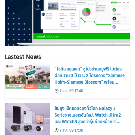
Lastest News
“ไซมิส แอสเสท” ชูโปรบ้านอยู่ฟรี ไม่ต้อง
ผ่อนนาน 3 ปี เจาะ 2 โครงการ “Siamese
Holm–Siamese Blossom” พร้อม
ส่วนลดและสิทธิพิเศษถึง 31 สิงหาคม
7 ส.ค. 69 17:40
2569
ซัมซุง เปิดยอดจองทั่วโลก Galaxy Z
Series เจเนอเรชันใหม่, Watch Ultra2
และ Watch9 สูงกว่ารุ่นก่อนหน้ากว่า
30%
7 ส.ค. 69 17:38