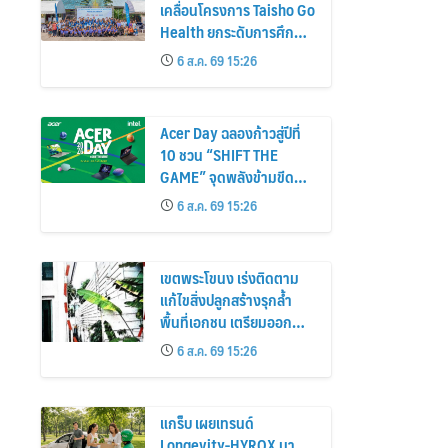
เคลื่อนโครงการ Taisho Go
Health ยกระดับการศึกษา
กีฬา และสาธารณสุขชุมชน
6 ส.ค. 69 15:26
ระยอง
Acer Day ฉลองก้าวสู่ปีที่
10 ชวน “SHIFT THE
GAME” จุดพลังข้ามขีด
จำกัด พลิกบทใหม่ในแบบ
6 ส.ค. 69 15:26
ของคุณ
เขตพระโขนง เร่งติดตาม
แก้ไขสิ่งปลูกสร้างรุกล้ำ
พื้นที่เอกชน เตรียมออกคำ
สั่งตามกฎหมาย หากไม่
6 ส.ค. 69 15:26
ดำเนินการภายในกำหนด
แกร็บ เผยเทรนด์
Longevity-HYROX มา