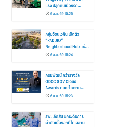
แรง ปลุกคนเมืองรัก
สุขภาพ
6 ส.ค. 69 15:25
กลุ่มวัธนเวคิน เปิดตัว
“PADDIO”
Neighborhood Hub แห่ง
ใหม่ของบางนา เฟสแรก
6 ส.ค. 69 15:24
แผนพัฒนาที่ดิน 400 ไร่
กรมพัฒน์ คว้ารางวัล
GDCC GOV Cloud
Awards ตอกย้ำความ
สำเร็จของระบบ DSD
6 ส.ค. 69 15:23
Online Training ในการขับ
เคลื่อนการพัฒนากำลังคน
ที่ทันสมัย
รพ. เลิดสิน ยกระดับการ
ผ่าตัดเนื้องอกที่ไต ผสาน