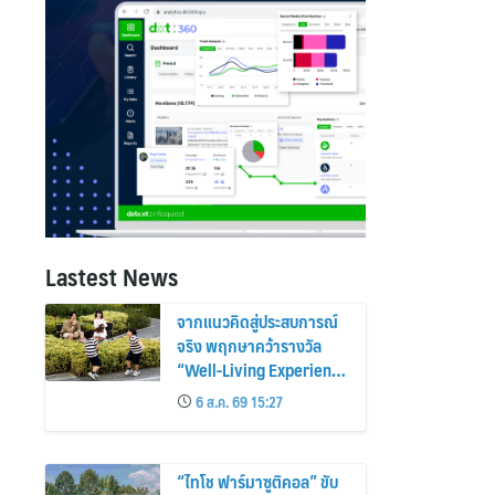
Lastest News
จากแนวคิดสู่ประสบการณ์
จริง พฤกษาคว้ารางวัล
“Well-Living Experience
Award” ตอกย้ำ “อยู่ดี…
6 ส.ค. 69 15:27
ทั้งชีวิต” ที่สัมผัสได้ในทุก
วัน
“ไทโช ฟาร์มาซูติคอล” ขับ