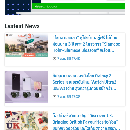
Lastest News
“ไซมิส แอสเสท” ชูโปรบ้านอยู่ฟรี ไม่ต้อง
ผ่อนนาน 3 ปี เจาะ 2 โครงการ “Siamese
Holm–Siamese Blossom” พร้อม
ส่วนลดและสิทธิพิเศษถึง 31 สิงหาคม
7 ส.ค. 69 17:40
2569
ซัมซุง เปิดยอดจองทั่วโลก Galaxy Z
Series เจเนอเรชันใหม่, Watch Ultra2
และ Watch9 สูงกว่ารุ่นก่อนหน้ากว่า
30%
7 ส.ค. 69 17:38
ท็อปส์ เสิร์ฟแคมเปญ “Discover UK:
Bringing British Favourites to You”
ขนทัพของอร่อยและไอเท็มฮิตจากสหราช