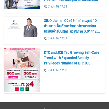
รมาภิบาล โปร่งใส สร้างความเชื่อมั่นผู้ถือ
7 ส.ค. 69 17:33
หุ้น
SINO ประกาศ Q2/69 ทำกำไรสุทธิ 10
ล้านบาท ฟื้นตัวแกร่งจากไตรมาสก่อน
เตรียมจ่ายปันผลระหว่างกาล 0.014423
บาทต่อหุ้น ครึ่งปีหลังมุ่งเติบโตต่อเนื่อง
7 ส.ค. 69 17:33
KTC and JCB Tap Growing Self-Care
Trend with Expanded Beauty
Privileges Number of KTC JCB
Cardmembers Spending on
7 ส.ค. 69 17:30
Cosmetics Rises 26%