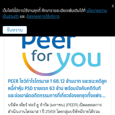
X
เว็บไซต์นี้มีการใช้งานคุกกี้ ศึกษารายละเอียดเพิ่มเติมได้ที่
นโยบายความ
เป็นส่วนตัว
และ
ข้อตกลงการใช้บริการ
BKK Autumn
รับทราบ
PEER โชว์กำไรไตรมาส 1 68.12 ล้านบาท และชนะคดีลูก
หนี้ค่าหุ้น PSD รายแรก 63 ล้าน พร้อมบังคับคดีทันที
และจ่อเอาผิดอดีตกรรมการที่เกี่ยวข้องยกชุดทั้งแพ่ง
และอาญา
บริษัท เพียร์ ฟอร์ ยู จำกัด (มหาชน) (PEER) เปิดเผยผลการ
ดำเนินงานไตรมาส 1 ปี 2569 โดยกลุ่มบริษัทมีรายได้รวม