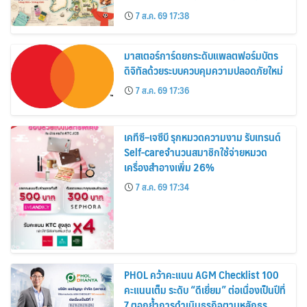
อาณาจักร ส่งตรงถึงมือตั้งแต่วันนี้ – 18
7 ส.ค. 69 17:38
สิงหาคมนี้
มาสเตอร์การ์ดยกระดับแพลตฟอร์มบัตร
ดิจิทัลด้วยระบบควบคุมความปลอดภัยใหม่
7 ส.ค. 69 17:36
เคทีซี–เจซีบี รุกหมวดความงาม รับเทรนด์
Self-careจำนวนสมาชิกใช้จ่ายหมวด
เครื่องสำอางเพิ่ม 26%
7 ส.ค. 69 17:34
PHOL คว้าคะแนน AGM Checklist 100
คะแนนเต็ม ระดับ “ดีเยี่ยม” ต่อเนื่องเป็นปีที่
7 ตอกย้ำการดำเนินธุรกิจตามหลักธร