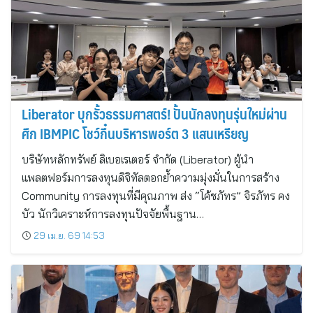
Liberator บุกรั้วธรรมศาสตร์! ปั้นนักลงทุนรุ่นใหม่ผ่าน
ศึก IBMPIC โชว์กึ๋นบริหารพอร์ต 3 แสนเหรียญ
บริษัทหลักทรัพย์ ลิเบอเรเตอร์ จำกัด (Liberator) ผู้นำ
แพลตฟอร์มการลงทุนดิจิทัลตอกย้ำความมุ่งมั่นในการสร้าง
Community การลงทุนที่มีคุณภาพ ส่ง “โค้ชภัทร” จิรภัทร คง
บัว นักวิเคราะห์การลงทุนปัจจัยพื้นฐาน…
29 เม.ย. 69 14:53