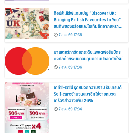
ท็อปส์ เสิร์ฟแคมเปญ “Discover UK:
Bringing British Favourites to You”
ขนทัพของอร่อยและไอเท็มฮิตจากสหราช
อาณาจักร ส่งตรงถึงมือตั้งแต่วันนี้ – 18
7 ส.ค. 69 17:38
สิงหาคมนี้
มาสเตอร์การ์ดยกระดับแพลตฟอร์มบัตร
ดิจิทัลด้วยระบบควบคุมความปลอดภัยใหม่
7 ส.ค. 69 17:36
เคทีซี–เจซีบี รุกหมวดความงาม รับเทรนด์
Self-careจำนวนสมาชิกใช้จ่ายหมวด
เครื่องสำอางเพิ่ม 26%
7 ส.ค. 69 17:34