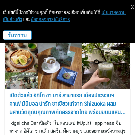
X
เว็บไซต์นี้มีการใช้งานคุกกี้ ศึกษารายละเอียดเพิ่มเติมได้ที่
นโยบายความ
เป็นส่วนตัว
และ
ข้อตกลงการใช้บริการ
Banya BnB
รับทราบ
เปิดตัวแล้ว อิคิไก ชา บาร์ สาขาแรก เมืองประจวบฯ
คาเฟ่ มินิมอล น่ารัก ชาเขียวแท้จาก Shizuoka ผสม
ผสานวัตถุดิบคุณภาพคัดสรรจากไทย พร้อมขนมแสน
อร่อย
Ikigai cha Bar เปิดตัว “ในคอนเสป #UpliftHappiness จิบ
ชาจาก อิคิไก ชา แล้ว สดชื่น มีความสุข และอยากแชร์ความสุข