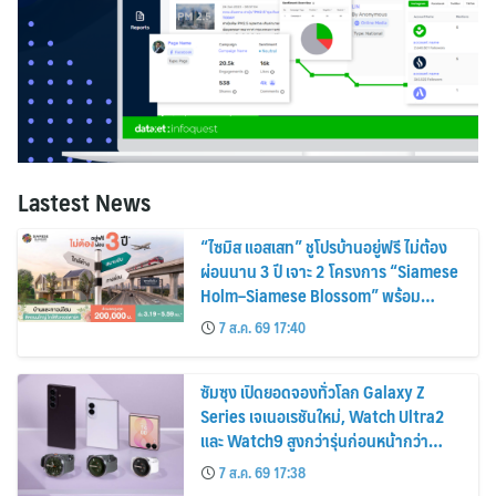
Lastest News
“ไซมิส แอสเสท” ชูโปรบ้านอยู่ฟรี ไม่ต้อง
ผ่อนนาน 3 ปี เจาะ 2 โครงการ “Siamese
Holm–Siamese Blossom” พร้อม
ส่วนลดและสิทธิพิเศษถึง 31 สิงหาคม
7 ส.ค. 69 17:40
2569
ซัมซุง เปิดยอดจองทั่วโลก Galaxy Z
Series เจเนอเรชันใหม่, Watch Ultra2
และ Watch9 สูงกว่ารุ่นก่อนหน้ากว่า
30%
7 ส.ค. 69 17:38