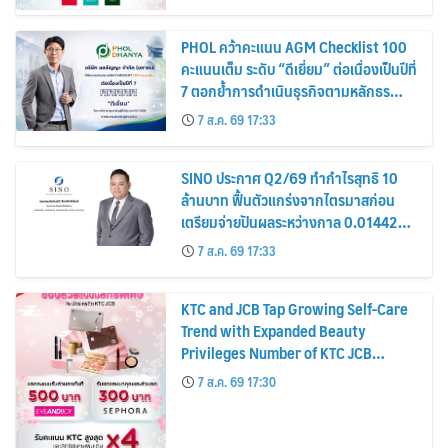
PHOL คว้าคะแนน AGM Checklist 100
คะแนนเต็ม ระดับ “ดีเยี่ยม” ต่อเนื่องเป็นปีที่
7 ตอกย้ำการดำเนินธุรกิจตามหลักธร
รมาภิบาล โปร่งใส สร้างความเชื่อมั่นผู้ถือ
7 ส.ค. 69 17:33
หุ้น
SINO ประกาศ Q2/69 ทำกำไรสุทธิ 10
ล้านบาท ฟื้นตัวแกร่งจากไตรมาสก่อน
เตรียมจ่ายปันผลระหว่างกาล 0.014423
บาทต่อหุ้น ครึ่งปีหลังมุ่งเติบโตต่อเนื่อง
7 ส.ค. 69 17:33
KTC and JCB Tap Growing Self-Care
Trend with Expanded Beauty
Privileges Number of KTC JCB
Cardmembers Spending on
7 ส.ค. 69 17:30
Cosmetics Rises 26%