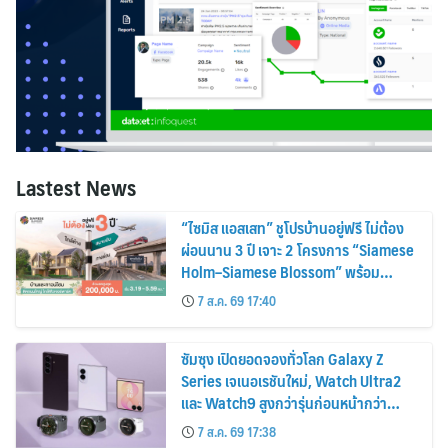
Lastest News
“ไซมิส แอสเสท” ชูโปรบ้านอยู่ฟรี ไม่ต้อง
ผ่อนนาน 3 ปี เจาะ 2 โครงการ “Siamese
Holm–Siamese Blossom” พร้อม
ส่วนลดและสิทธิพิเศษถึง 31 สิงหาคม
7 ส.ค. 69 17:40
2569
ซัมซุง เปิดยอดจองทั่วโลก Galaxy Z
Series เจเนอเรชันใหม่, Watch Ultra2
และ Watch9 สูงกว่ารุ่นก่อนหน้ากว่า
30%
7 ส.ค. 69 17:38