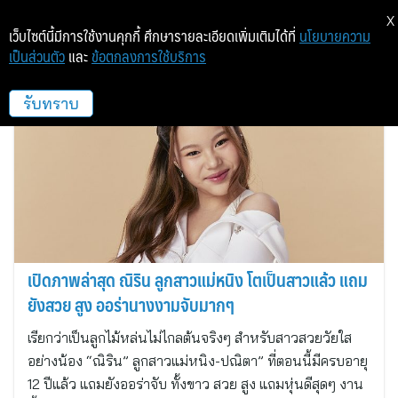
X
เว็บไซต์นี้มีการใช้งานคุกกี้ ศึกษารายละเอียดเพิ่มเติมได้ที่
นโยบายความ
เป็นส่วนตัว
และ
ข้อตกลงการใช้บริการ
Auswelllife Thailand
รับทราบ
เปิดภาพล่าสุด ณิริน ลูกสาวแม่หนิง โตเป็นสาวแล้ว แถม
ยังสวย สูง ออร่านางงามจับมากๆ
เรียกว่าเป็นลูกไม้หล่นไม่ไกลต้นจริงๆ สำหรับสาวสวยวัยใส
อย่างน้อง “ณิริน” ลูกสาวแม่หนิง-ปณิตา” ที่ตอนนี้มีครบอายุ
12 ปีแล้ว แถมยังออร่าจับ ทั้งขาว สวย สูง แถมหุ่นดีสุดๆ งาน