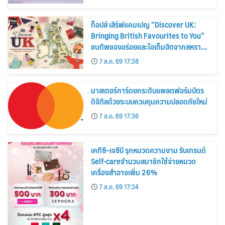
ท็อปส์ เสิร์ฟแคมเปญ “Discover UK:
Bringing British Favourites to You”
ขนทัพของอร่อยและไอเท็มฮิตจากสหราช
อาณาจักร ส่งตรงถึงมือตั้งแต่วันนี้ – 18
7 ส.ค. 69 17:38
สิงหาคมนี้
มาสเตอร์การ์ดยกระดับแพลตฟอร์มบัตร
ดิจิทัลด้วยระบบควบคุมความปลอดภัยใหม่
7 ส.ค. 69 17:36
เคทีซี–เจซีบี รุกหมวดความงาม รับเทรนด์
Self-careจำนวนสมาชิกใช้จ่ายหมวด
เครื่องสำอางเพิ่ม 26%
7 ส.ค. 69 17:34