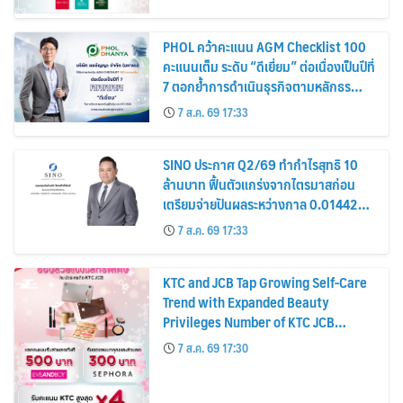
PHOL คว้าคะแนน AGM Checklist 100
คะแนนเต็ม ระดับ “ดีเยี่ยม” ต่อเนื่องเป็นปีที่
7 ตอกย้ำการดำเนินธุรกิจตามหลักธร
รมาภิบาล โปร่งใส สร้างความเชื่อมั่นผู้ถือ
7 ส.ค. 69 17:33
หุ้น
SINO ประกาศ Q2/69 ทำกำไรสุทธิ 10
ล้านบาท ฟื้นตัวแกร่งจากไตรมาสก่อน
เตรียมจ่ายปันผลระหว่างกาล 0.014423
บาทต่อหุ้น ครึ่งปีหลังมุ่งเติบโตต่อเนื่อง
7 ส.ค. 69 17:33
KTC and JCB Tap Growing Self-Care
Trend with Expanded Beauty
Privileges Number of KTC JCB
Cardmembers Spending on
7 ส.ค. 69 17:30
Cosmetics Rises 26%