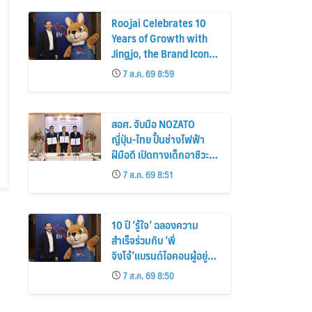
Roojai Celebrates 10
Years of Growth with
Jingjo, the Brand Icon
Behind a Decade of
7 ส.ค. 69 8:59
Insurance Innovation
สอศ. จับมือ NOZATO
ญี่ปุ่น-ไทย ปั้นช่างไฟฟ้า
ฝีมือดี เปิดทางเด็กอาชีวะ
ฝึกงานถึงแดนอาทิตย์อุทัย
7 ส.ค. 69 8:51
10 ปี ‘รู้ใจ’ ฉลองความ
สำเร็จร่วมกับ ‘พี่
จิงโจ้’แบรนด์ไอคอนผู้อยู่
เบื้องหลังนวัตกรรมประกัน
7 ส.ค. 69 8:50
ภัยดิจิทัลตลอดหนึ่ง
ทศวรรษ