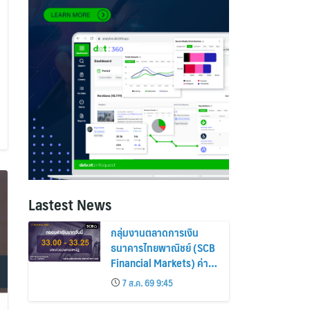
Lastest News
กลุ่มงานตลาดการเงิน
ธนาคารไทยพาณิชย์ (SCB
Financial Markets) ค่า
เงินบาทประจำวันที่ 7
7 ส.ค. 69 9:45
สิงหาคม 2569