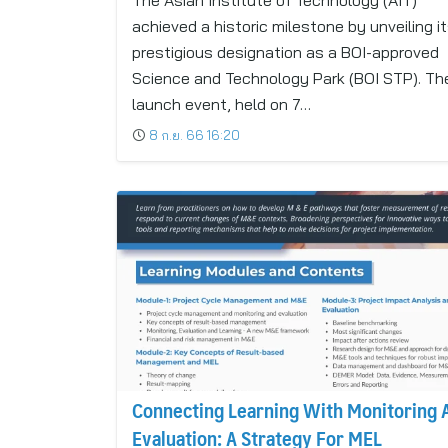
The Asian Institute of Technology (AIT)
achieved a historic milestone by unveiling i
prestigious designation as a BOI-approved
Science and Technology Park (BOI STP). Th
launch event, held on 7…
8 ก.ย. 66 16:20
Connecting Learning With Monitoring 
Evaluation: A Strategy For MEL