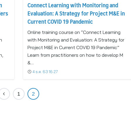
n
Connect Learning with Monitoring and
ders
Evaluation: A Strategy for Project M&E in
Current COVID 19 Pandemic
Online training course on “Connect Learning
n
with Monitoring and Evaluation: A Strategy for
Project M&E in Current COVID 19 Pandemic”
n,
Learn from practitioners on how to develop M
&…
4 ธ.ค. 63 16:27
1
2