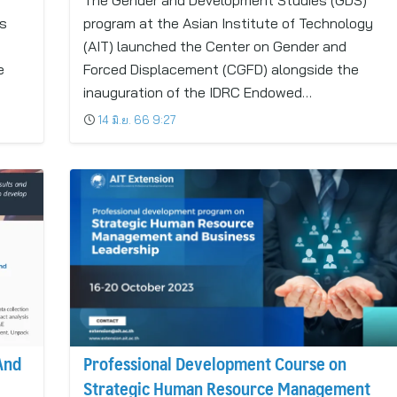
The Gender and Development Studies (GDS)
ts
program at the Asian Institute of Technology
(AIT) launched the Center on Gender and
e
Forced Displacement (CGFD) alongside the
inauguration of the IDRC Endowed…
14 มิ.ย. 66 9:27
And
Professional Development Course on
Strategic Human Resource Management