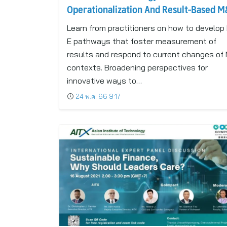
Operationalization And Result-Based M
Learn from practitioners on how to develop
E pathways that foster measurement of
results and respond to current changes of
contexts. Broadening perspectives for
innovative ways to…
24 พ.ค. 66 9:17