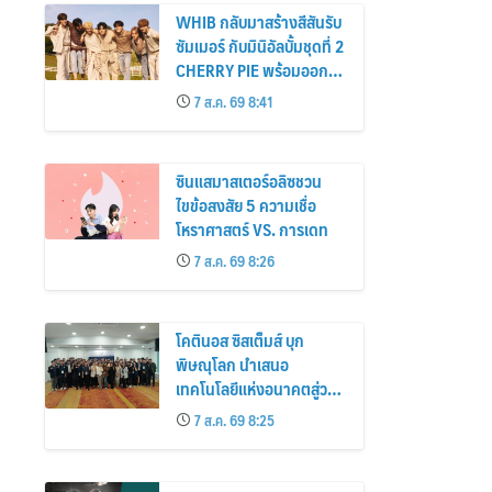
WHIB กลับมาสร้างสีสันรับ
ซัมเมอร์ กับมินิอัลบั้มชุดที่ 2
CHERRY PIE พร้อมออก
เดินทางค้นหาสีสันที่เป็นตัว
7 ส.ค. 69 8:41
ตนที่เป็นเอกลักษณ์ของตัว
เอง
ซินแสมาสเตอร์อลิซชวน
ไขข้อสงสัย 5 ความเชื่อ
โหราศาสตร์ VS. การเดท
7 ส.ค. 69 8:26
โคตินอส ซิสเต็มส์ บุก
พิษณุโลก นำเสนอ
เทคโนโลยีแห่งอนาคตสู่วง
การเฮลท์แคร์
7 ส.ค. 69 8:25