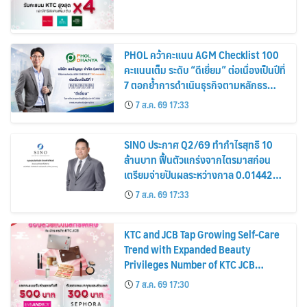
PHOL คว้าคะแนน AGM Checklist 100
คะแนนเต็ม ระดับ “ดีเยี่ยม” ต่อเนื่องเป็นปีที่
7 ตอกย้ำการดำเนินธุรกิจตามหลักธร
รมาภิบาล โปร่งใส สร้างความเชื่อมั่นผู้ถือ
7 ส.ค. 69 17:33
หุ้น
SINO ประกาศ Q2/69 ทำกำไรสุทธิ 10
ล้านบาท ฟื้นตัวแกร่งจากไตรมาสก่อน
เตรียมจ่ายปันผลระหว่างกาล 0.014423
บาทต่อหุ้น ครึ่งปีหลังมุ่งเติบโตต่อเนื่อง
7 ส.ค. 69 17:33
KTC and JCB Tap Growing Self-Care
Trend with Expanded Beauty
Privileges Number of KTC JCB
Cardmembers Spending on
7 ส.ค. 69 17:30
Cosmetics Rises 26%