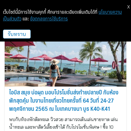
X
เว็บไซต์นี้มีการใช้งานคุกกี้ ศึกษารายละเอียดเพิ่มเติมได้ที่
นโยบายความ
เป็นส่วนตัว
และ
ข้อตกลงการใช้บริการ
ไอบิส สมุย
รับทราบ
ไอบิส สมุย บ่อผุด มอบโปรโมชั่นส่งท้ายปลายปี กับห้อง
พักสุดคุ้ม ในงานไทยเที่ยวไทยครั้งที่ 64 วันที่ 24-27
พฤศจิกายน 2565 ณ ไบเทคบางนา บูธ K40-K41
พบกับห้องพักติดทะเล วิวสวย สามารถเดินเล่นชายหาด เล่น
น้ำทะเล และพาสัตว์เลี้ยงเข้าได้ กับโปรโมชั่นพิเศษ ! ซื้อ 10