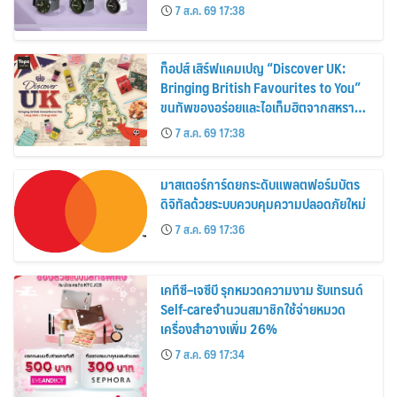
30%
7 ส.ค. 69 17:38
ท็อปส์ เสิร์ฟแคมเปญ “Discover UK:
Bringing British Favourites to You”
ขนทัพของอร่อยและไอเท็มฮิตจากสหราช
อาณาจักร ส่งตรงถึงมือตั้งแต่วันนี้ – 18
7 ส.ค. 69 17:38
สิงหาคมนี้
มาสเตอร์การ์ดยกระดับแพลตฟอร์มบัตร
ดิจิทัลด้วยระบบควบคุมความปลอดภัยใหม่
7 ส.ค. 69 17:36
เคทีซี–เจซีบี รุกหมวดความงาม รับเทรนด์
Self-careจำนวนสมาชิกใช้จ่ายหมวด
เครื่องสำอางเพิ่ม 26%
7 ส.ค. 69 17:34