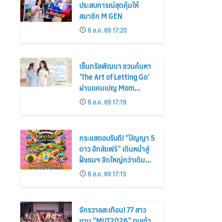
ประสบการณ์สุดคุ้มให้
สมาชิก M GEN
6 ส.ค. 69 17:20
เซ็นทรัลพัฒนา ชวนค้นหา
‘The Art of Letting Go’
ผ่านแคมเปญ Mom
Moments: Proud Mom.
6 ส.ค. 69 17:19
Proud of My Mom.
กระแสตอบรับดี! “ปัญญา 5
ดาว อีทส์แฟร์” เดินหน้าสู่
ฝั่งธนฯ จัดใหญ่กว่าเดิม
ร้านเด็ดเพิ่ม อิ่มฟิน 10 วัน
6 ส.ค. 69 17:15
เต็ม!
จักรวาลสะเทือน! 77 สาว
งาม “MUT2026” ตบเท้า