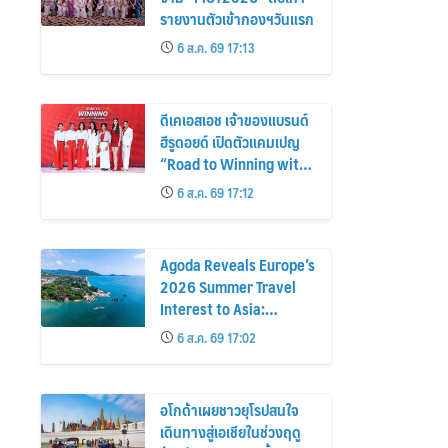
รายงานตัวเข้ากองฯวันแรก
6 ส.ค. 69 17:13
ดีเคเอสเอช เจ้าของแบรนด์
ฮีรูดอยด์ เปิดตัวแคมเปญ
“Road to Winning with
the MPS Science”
6 ส.ค. 69 17:12
Agoda Reveals Europe’s
2026 Summer Travel
Interest to Asia:
Bangkok, Koh Samui,
6 ส.ค. 69 17:02
and Pattaya Among the
Top Cities
อโกด้าเผยชาวยุโรปสนใจ
เดินทางสู่เอเชียในช่วงฤดู