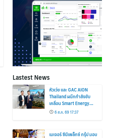
Lastest News
หัวเว่ย และ GAC AION
Thailand ผนึกกำลังขับ
เคลื่อน Smart Energy
Ecosystem เชื่อม GAC
6 ส.ค. 69 17:37
GN8 PHEV รถยนต์ MPV
ระดับพรีเมียม เข้ากับ
พลังงานแสงอาทิตย์ภายใน
เมเจอร์ ซีนีเพล็กซ์ กรุ้ป มอบ
บ้าน