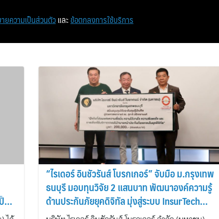
หน้าแรก
ท่องเที่ยว
ไอที
เศรษฐกิจ/การเงิน
ายความเป็นส่วนตัว
และ
ข้อตกลงการใช้บริการ
“ไรเดอร์ อินชัวรันส์ โบรกเกอร์” จับมือ ม.กรุงเทพ
ธนบุรี มอบทุนวิจัย 2 แสนบาท พัฒนาองค์ความรู้
ป็น
ด้านประกันภัยยุคดิจิทัล มุ่งสู่ระบบ InsurTech
อย่างยั่งยืน