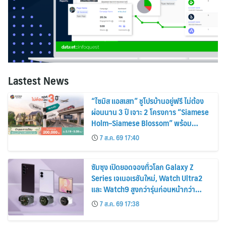
Lastest News
“ไซมิส แอสเสท” ชูโปรบ้านอยู่ฟรี ไม่ต้อง
ผ่อนนาน 3 ปี เจาะ 2 โครงการ “Siamese
Holm–Siamese Blossom” พร้อม
ส่วนลดและสิทธิพิเศษถึง 31 สิงหาคม
7 ส.ค. 69 17:40
2569
ซัมซุง เปิดยอดจองทั่วโลก Galaxy Z
Series เจเนอเรชันใหม่, Watch Ultra2
และ Watch9 สูงกว่ารุ่นก่อนหน้ากว่า
30%
7 ส.ค. 69 17:38