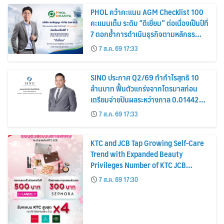
PHOL คว้าคะแนน AGM Checklist 100
คะแนนเต็ม ระดับ “ดีเยี่ยม” ต่อเนื่องเป็นปีที่
7 ตอกย้ำการดำเนินธุรกิจตามหลักธร
รมาภิบาล โปร่งใส สร้างความเชื่อมั่นผู้ถือ
7 ส.ค. 69 17:33
หุ้น
SINO ประกาศ Q2/69 ทำกำไรสุทธิ 10
ล้านบาท ฟื้นตัวแกร่งจากไตรมาสก่อน
เตรียมจ่ายปันผลระหว่างกาล 0.014423
บาทต่อหุ้น ครึ่งปีหลังมุ่งเติบโตต่อเนื่อง
7 ส.ค. 69 17:33
KTC and JCB Tap Growing Self-Care
Trend with Expanded Beauty
Privileges Number of KTC JCB
Cardmembers Spending on
7 ส.ค. 69 17:30
Cosmetics Rises 26%