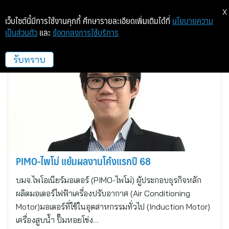
X
เว็บไซต์นี้มีการใช้งานคุกกี้ ศึกษารายละเอียดเพิ่มเติมได้ที่
นโยบายความ
เป็นส่วนตัว
และ
ข้อตกลงการใช้บริการ
ไพโอเนียร์มอเตอร์
รับทราบ
PIMO-ไพโม่ แย้มผลงานโค้งแรกปี 68
บมจ.ไพโอเนียร์มอเตอร์ (PIMO-ไพโม่) ผู้ประกอบธุรกิจหลัก
ผลิตมอเตอร์ไฟฟ้าเครื่องปรับอากาศ (Air Conditioning
Motor)มอเตอร์ที่ใช้ในอุตสาหกรรมทั่วไป (Induction Motor)
เครื่องสูบน้ำ ปั๊มหอยโข่ง…