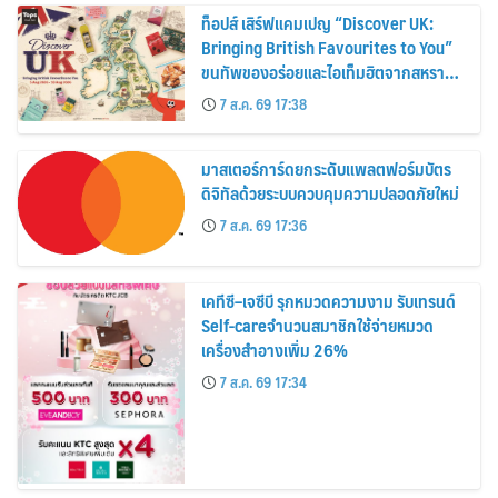
ท็อปส์ เสิร์ฟแคมเปญ “Discover UK:
Bringing British Favourites to You”
ขนทัพของอร่อยและไอเท็มฮิตจากสหราช
อาณาจักร ส่งตรงถึงมือตั้งแต่วันนี้ – 18
7 ส.ค. 69 17:38
สิงหาคมนี้
มาสเตอร์การ์ดยกระดับแพลตฟอร์มบัตร
ดิจิทัลด้วยระบบควบคุมความปลอดภัยใหม่
7 ส.ค. 69 17:36
เคทีซี–เจซีบี รุกหมวดความงาม รับเทรนด์
Self-careจำนวนสมาชิกใช้จ่ายหมวด
เครื่องสำอางเพิ่ม 26%
7 ส.ค. 69 17:34