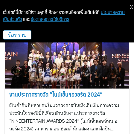
X
เว็บไซต์นี้มีการใช้งานคุกกี้ ศึกษารายละเอียดเพิ่มเติมได้ที่
นโยบายความ
เป็นส่วนตัว
และ
ข้อตกลงการใช้บริการ
ไนน์เอ็นเตอร์เทน
รับทราบ
งานประกาศรางวัล “ไนน์เอ็นฯอวอร์ด 2024”
เป็นค่ำคืนที่หลายคนในแวดวงการบันเทิงเก็บเป็นภาพความ
ประทับใจของปีนี้ทีเดียว สำหรับงานประกาศรางวัล
“NINEENTERTAIN AWARDS 2024” (ไนน์เอ็นเตอร์เทน อ
วอร์ด 2024) ณ พารากอน ฮอลล์ นักแสดง และ ศิลปิน…