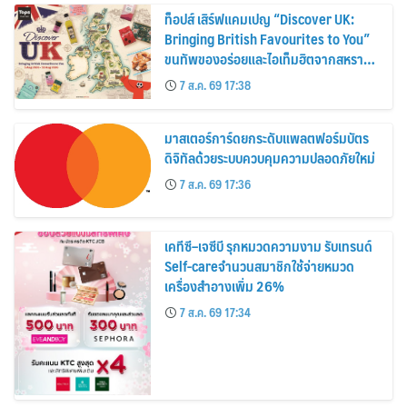
ท็อปส์ เสิร์ฟแคมเปญ “Discover UK:
Bringing British Favourites to You”
ขนทัพของอร่อยและไอเท็มฮิตจากสหราช
อาณาจักร ส่งตรงถึงมือตั้งแต่วันนี้ – 18
7 ส.ค. 69 17:38
สิงหาคมนี้
มาสเตอร์การ์ดยกระดับแพลตฟอร์มบัตร
ดิจิทัลด้วยระบบควบคุมความปลอดภัยใหม่
7 ส.ค. 69 17:36
เคทีซี–เจซีบี รุกหมวดความงาม รับเทรนด์
Self-careจำนวนสมาชิกใช้จ่ายหมวด
เครื่องสำอางเพิ่ม 26%
7 ส.ค. 69 17:34