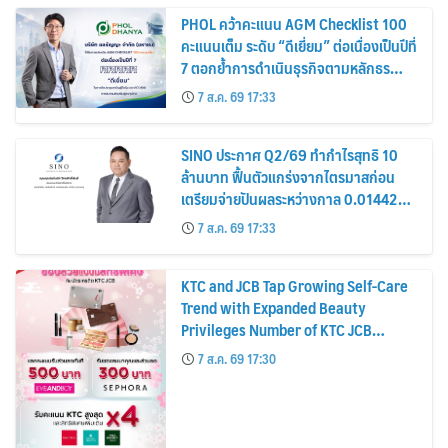
PHOL คว้าคะแนน AGM Checklist 100
คะแนนเต็ม ระดับ “ดีเยี่ยม” ต่อเนื่องเป็นปีที่
7 ตอกย้ำการดำเนินธุรกิจตามหลักธร
รมาภิบาล โปร่งใส สร้างความเชื่อมั่นผู้ถือ
7 ส.ค. 69 17:33
หุ้น
SINO ประกาศ Q2/69 ทำกำไรสุทธิ 10
ล้านบาท ฟื้นตัวแกร่งจากไตรมาสก่อน
เตรียมจ่ายปันผลระหว่างกาล 0.014423
บาทต่อหุ้น ครึ่งปีหลังมุ่งเติบโตต่อเนื่อง
7 ส.ค. 69 17:33
KTC and JCB Tap Growing Self-Care
Trend with Expanded Beauty
Privileges Number of KTC JCB
Cardmembers Spending on
7 ส.ค. 69 17:30
Cosmetics Rises 26%