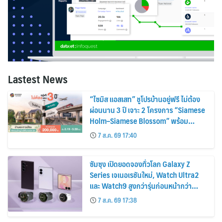
Lastest News
“ไซมิส แอสเสท” ชูโปรบ้านอยู่ฟรี ไม่ต้อง
ผ่อนนาน 3 ปี เจาะ 2 โครงการ “Siamese
Holm–Siamese Blossom” พร้อม
ส่วนลดและสิทธิพิเศษถึง 31 สิงหาคม
7 ส.ค. 69 17:40
2569
ซัมซุง เปิดยอดจองทั่วโลก Galaxy Z
Series เจเนอเรชันใหม่, Watch Ultra2
และ Watch9 สูงกว่ารุ่นก่อนหน้ากว่า
30%
7 ส.ค. 69 17:38