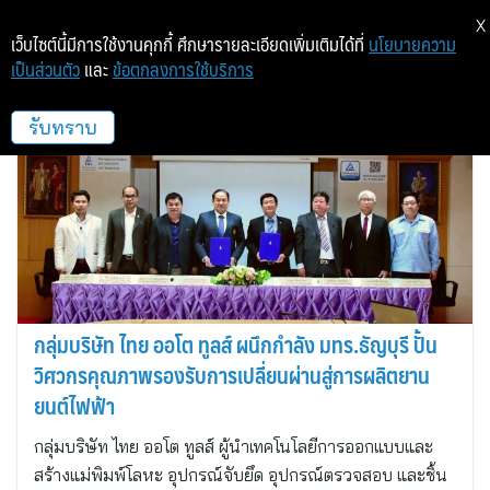
X
เว็บไซต์นี้มีการใช้งานคุกกี้ ศึกษารายละเอียดเพิ่มเติมได้ที่
นโยบายความ
เป็นส่วนตัว
และ
ข้อตกลงการใช้บริการ
ไทย ออโต ทูลล์ แอนด์ ดาย
รับทราบ
กลุ่มบริษัท ไทย ออโต ทูลส์ ผนึกกำลัง มทร.ธัญบุรี ปั้น
วิศวกรคุณภาพรองรับการเปลี่ยนผ่านสู่การผลิตยาน
ยนต์ไฟฟ้า
กลุ่มบริษัท ไทย ออโต ทูลส์ ผู้นำเทคโนโลยีการออกแบบและ
สร้างแม่พิมพ์โลหะ อุปกรณ์จับยึด อุปกรณ์ตรวจสอบ และชิ้น