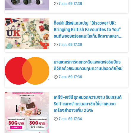
30%
7 ส.ค. 69 17:38
ท็อปส์ เสิร์ฟแคมเปญ “Discover UK:
Bringing British Favourites to You”
ขนทัพของอร่อยและไอเท็มฮิตจากสหราช
อาณาจักร ส่งตรงถึงมือตั้งแต่วันนี้ – 18
7 ส.ค. 69 17:38
สิงหาคมนี้
มาสเตอร์การ์ดยกระดับแพลตฟอร์มบัตร
ดิจิทัลด้วยระบบควบคุมความปลอดภัยใหม่
7 ส.ค. 69 17:36
เคทีซี–เจซีบี รุกหมวดความงาม รับเทรนด์
Self-careจำนวนสมาชิกใช้จ่ายหมวด
เครื่องสำอางเพิ่ม 26%
7 ส.ค. 69 17:34