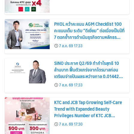
PHOL คว้าคะแนน AGM Checklist 100
คะแนนเต็ม ระดับ “ดีเยี่ยม” ต่อเนื่องเป็นปีที่
7 ตอกย้ำการดำเนินธุรกิจตามหลักธร
รมาภิบาล โปร่งใส สร้างความเชื่อมั่นผู้ถือ
7 ส.ค. 69 17:33
หุ้น
SINO ประกาศ Q2/69 ทำกำไรสุทธิ 10
ล้านบาท ฟื้นตัวแกร่งจากไตรมาสก่อน
เตรียมจ่ายปันผลระหว่างกาล 0.014423
บาทต่อหุ้น ครึ่งปีหลังมุ่งเติบโตต่อเนื่อง
7 ส.ค. 69 17:33
KTC and JCB Tap Growing Self-Care
Trend with Expanded Beauty
Privileges Number of KTC JCB
Cardmembers Spending on
7 ส.ค. 69 17:30
Cosmetics Rises 26%