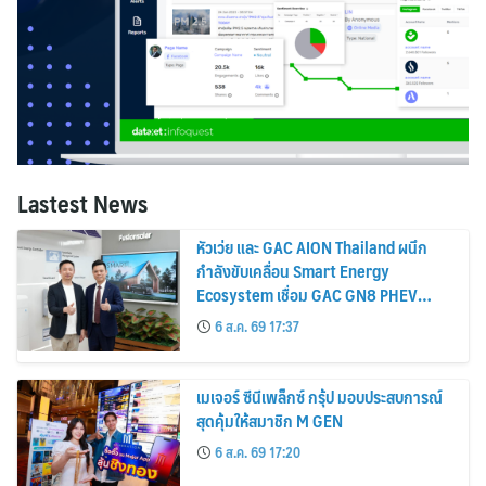
Lastest News
หัวเว่ย และ GAC AION Thailand ผนึก
กำลังขับเคลื่อน Smart Energy
Ecosystem เชื่อม GAC GN8 PHEV
รถยนต์ MPV ระดับพรีเมียม เข้ากับ
6 ส.ค. 69 17:37
พลังงานแสงอาทิตย์ภายในบ้าน
เมเจอร์ ซีนีเพล็กซ์ กรุ้ป มอบประสบการณ์
สุดคุ้มให้สมาชิก M GEN
6 ส.ค. 69 17:20