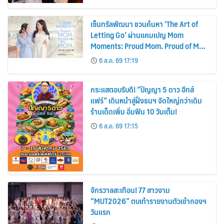
เซ็นทรัลพัฒนา ชวนค้นหา ‘The Art of
Letting Go’ ผ่านแคมเปญ Mom
Moments: Proud Mom. Proud of My
Mom.
6 ส.ค. 69 17:19
กระแสตอบรับดี! “ปัญญา 5 ดาว อีทส์
แฟร์” เดินหน้าสู่ฝั่งธนฯ จัดใหญ่กว่าเดิม
ร้านเด็ดเพิ่ม อิ่มฟิน 10 วันเต็ม!
6 ส.ค. 69 17:15
จักรวาลสะเทือน! 77 สาวงาม
“MUT2026” ตบเท้ารายงานตัวเข้ากองฯ
วันแรก