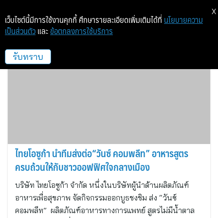
X
เว็บไซต์นี้มีการใช้งานคุกกี้ ศึกษารายละเอียดเพิ่มเติมได้ที่
นโยบายความ
เป็นส่วนตัว
และ
ข้อตกลงการใช้บริการ
ไทยโอซูก้า
รับทราบ
ไทยโอซูก้า นำทีมส่งต่อ“วันซ์ คอมพลีท” อาหารสูตร
ครบถ้วนให้กับชาวออฟฟิศใจกลางเมือง
บริษัท ไทยโอซูก้า จำกัด หนึ่งในบริษัทผู้นำด้านผลิตภัณฑ์
อาหารเพื่อสุขภาพ จัดกิจกรรมออกบูธชงชิม ส่ง “วันซ์
คอมพลีท” ผลิตภัณฑ์อาหารทางการแพทย์ สูตรไม่มีน้ำตาล