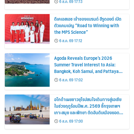
6 ส.ค. 69 17:13
ดีเคเอสเอช เจ้าของแบรนด์ ฮีรูดอยด์ เปิด
ตัวแคมเปญ “Road to Winning with
the MPS Science”
6 ส.ค. 69 17:12
Agoda Reveals Europe’s 2026
Summer Travel Interest to Asia:
Bangkok, Koh Samui, and Pattaya
Among the Top Cities
6 ส.ค. 69 17:02
อโกด้าเผยชาวยุโรปสนใจเดินทางสู่เอเชีย
ในช่วงฤดูร้อนปีพ.ศ. 2569 ชี้กรุงเทพฯ
เกาะสมุย และพัทยา ติดอันดับเมืองยอด
นิยม
6 ส.ค. 69 17:00