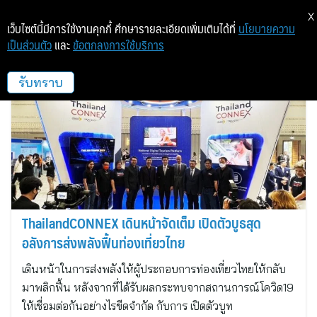
X
เว็บไซต์นี้มีการใช้งานคุกกี้ ศึกษารายละเอียดเพิ่มเติมได้ที่
นโยบายความ
เป็นส่วนตัว
และ
ข้อตกลงการใช้บริการ
ไทยแลนด์คอนเน็กซ์
รับทราบ
ThailandCONNEX เดินหน้าจัดเต็ม เปิดตัวบูธสุด
อลังการส่งพลังฟื้นท่องเที่ยวไทย
เดินหน้าในการส่งพลังให้ผู้ประกอบการท่องเที่ยวไทยให้กลับ
มาพลิกฟื้น หลังจากที่ได้รับผลกระทบจากสถานการณ์โควิด19
ให้เชื่อมต่อกันอย่างไรขีดจำกัด กับการ เปิดตัวบูท