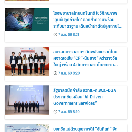
โรงพยาบาลไทยนครินทร์ โชว์ศักยภาพ
‘ศูนย์ปลูกถ่ายไต’ ตอกย้ำความพร้อม
ระดับมาตรฐาน เดินหน้าผ่าตัดปลูกถ่ายไต
สำเร็จ 2 รายพร้อมกัน จากผู้บริจาคอวัยวะ
7 ส.ค. 69 8:21
รายเดียวกัน
สมาคมการตลาดฯ ดันพลังแบรนด์ไทย
ผงาดเอเชีย “CPF-นันยาง” คว้ารางวัล
ใหญ่ พร้อม 4 นักการตลาดไทยกวาด
รางวัลบุคคลเวที AMF AMEA & YWN
7 ส.ค. 69 8:20
2026
รัฐบาลผนึกกำลัง สวทช.-ก.พ.ร.-DGA
ประกาศขับเคลื่อน“AI-Driven
Government Services”
7 ส.ค. 69 8:10
บอกรักแม่ด้วยสุขภาพดี! “ซันคิสท์” จัด