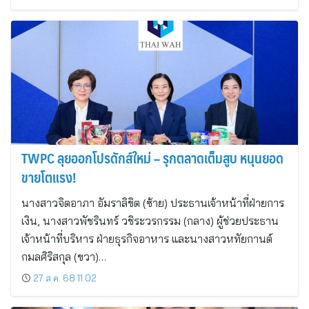
TWPC ลุยออกโปรดักส์ใหม่ – รุกตลาดเต็มสูบ หนุนยอด
ขายโตแรง!
นางสาวจิตอาภา อัมราลิขิต (ซ้าย) ประธานเจ้าหน้าที่ฝ่ายการ
เงิน, นางสาวพัชรินทร์ วชิระวรกรรม (กลาง) ผู้ช่วยประธาน
เจ้าหน้าที่บริหาร ฝ่ายธุรกิจอาหาร และนางสาวหทัยกานต์
กมลศิริสกุล (ขวา)…
27 ส.ค. 68 11:02