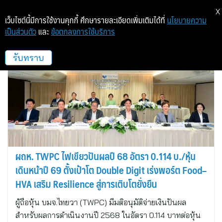
X
เว็บไซต์นี้มีการใช้งานคุกกี้ ศึกษารายละเอียดเพิ่มเติมได้ที่
นโยบายความ
เป็นส่วนตัว
และ
ข้อตกลงการใช้บริการ
ไทยวา
รับทราบ
ผถห. TWPC ไฟเขียวปันผลปี 68 อัตรา 0.114 บ./หุ้น
เดินหน้าปี 69 ตั้งเป้าโต Double Digit เร่งพอร์ต Food–
HVA เสริม Resilience สู่การเติบโตยั่งยืน
ผู้ถือหุ้น บมจ.ไทยวา (TWPC) มีมติอนุมัติจ่ายเงินปันผล
สำหรับผลการดำเนินงานปี 2568 ในอัตรา 0.114 บาทต่อหุ้น