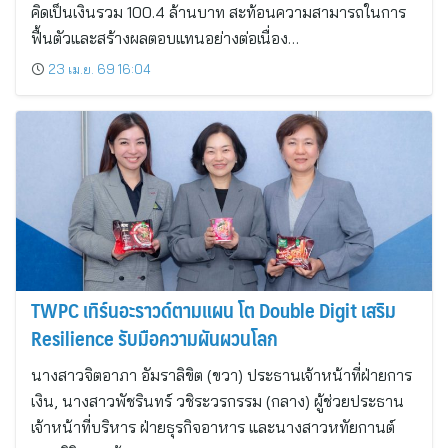
คิดเป็นเงินรวม 100.4 ล้านบาท สะท้อนความสามารถในการ
ฟื้นตัวและสร้างผลตอบแทนอย่างต่อเนื่อง…
23 เม.ย. 69 16:04
TWPC เทิร์นอะราวด์ตามแผน โต Double Digit เสริม
Resilience รับมือความผันผวนโลก
นางสาวจิตอาภา อัมราลิขิต (ขวา) ประธานเจ้าหน้าที่ฝ่ายการ
เงิน, นางสาวพัชรินทร์ วชิระวรกรรม (กลาง) ผู้ช่วยประธาน
เจ้าหน้าที่บริหาร ฝ่ายธุรกิจอาหาร และนางสาวหทัยกานต์