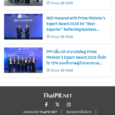
หมุนเวียน พลิกขยะสร้างรายได้เสริมให้ผู้
10 ส.ค. 69 16:50
ค้า
NEO Honored with Prime Minister’s
Export Award 2026 for “Best
Exporter” Reflecting business
excellence, elevating Thai products
10 ส.ค. 69 16:44
globally
PFP ปลื้ม คว้า 4 รางวัลใหญ่ Prime
Minister’s Export Award 2026 ตั้งเป้า
โต 15% ตอกย้ำภาพผู้นำอาหารทะเล
แปรรูป
10 ส.ค. 69 16:44
สมัครสมาชิก ThaiPR.NET
ข้อตกลงการใช้บริการ