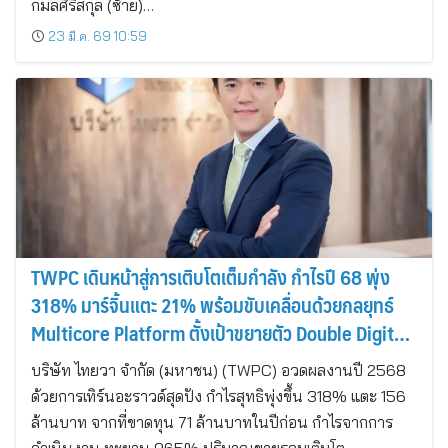
กมลศิริสกุล (ซ้าย)…
23 มี.ค. 69 10:59
TWPC เดินหน้าสู่การเติบโตเต็มกำลัง กำไรปี 68 พุ่ง
318% มาร์จิ้นแตะ 21% พร้อมขับเคลื่อนด้วยกลยุทธ์
Multicore Platform ตั้งเป้าขยายตัว Double Digit
ทั่วภูมิภาคเอเชีย-แปซิฟิก
บริษัท ไทยวา จำกัด (มหาชน) (TWPC) อวดผลงานปี 2568
ด้วยการเทิร์นอะราวด์สุดปัง กำไรสุทธิพุ่งขึ้น 318% แตะ 156
ล้านบาท จากที่ขาดทุน 71 ล้านบาทในปีก่อน กำไรจากการ