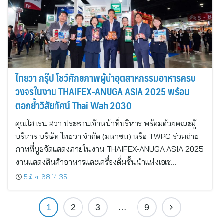
ไทยวา กรุ๊ป โชว์ศักยภาพผู้นำอุตสาหกรรมอาหารครบ
วงจรในงาน THAIFEX-ANUGA ASIA 2025 พร้อม
ตอกย้ำวิสัยทัศน์ Thai Wah 2030
คุณโฮ เรน ฮวา ประธานเจ้าหน้าที่บริหาร พร้อมด้วยคณะผู้
บริหาร บริษัท ไทยวา จำกัด (มหาชน) หรือ TWPC ร่วมถ่าย
ภาพที่บูธจัดแสดงภายในงาน THAIFEX-ANUGA ASIA 2025
งานแสดงสินค้าอาหารและเครื่องดื่มชั้นนำแห่งเอเช…
5 มิ.ย. 68 14:35
1
2
3
…
9