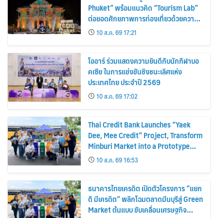
Phuket” พร้อมแนวคิด “Tourism Lab”
ต่อยอดศักยภาพการท่องเที่ยวด้วยความ
คิดสร้างสรรค์ ขับเคลื่อนเศรษฐกิจ
10 ส.ค. 69 17:21
สร้างสรรค์ของภูเก็ต
โออาร์ ร่วมแสดงความยินดีกับนักกีฬาบอ
คเซีย ในการแข่งขันชิงชนะเลิศแห่ง
ประเทศไทย ประจำปี 2569
10 ส.ค. 69 17:02
Thai Credit Bank Launches “Yaek
Dee, Mee Credit” Project, Transform
Minburi Market into a Prototype
Green Market, Driving the Circular
10 ส.ค. 69 16:53
Economy and Turning Waste into
Extra Income for Vendors
ธนาคารไทยเครดิต เปิดตัวโครงการ “แยก
ดี มีเครดิต” พลิกโฉมตลาดมีนบุรีสู่ Green
Market ต้นแบบ ขับเคลื่อนเศรษฐกิจ