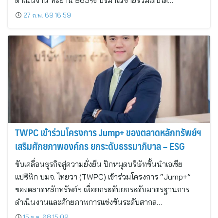
ดำเนินงาน ทะยาน 965% ปริมาณขายรวมเติบโต…
27 ก.พ. 69 16:59
TWPC เข้าร่วมโครงการ Jump+ ของตลาดหลักทรัพย์ฯ
เสริมศักยภาพองค์กร ยกระดับธรรมาภิบาล – ESG
ขับเคลื่อนธุรกิจสู่ความยั่งยืน ปักหมุดบริษัทชั้นนำเอเชีย
แปซิฟิก บมจ. ไทยวา (TWPC) เข้าร่วมโครงการ “Jump+”
ของตลาดหลักทรัพย์ฯ เพื่อยกระดับยกระดับมาตรฐานการ
ดำเนินงานและศักยภาพการแข่งขันระดับสากล…
15 ธ.ค. 68 15:09