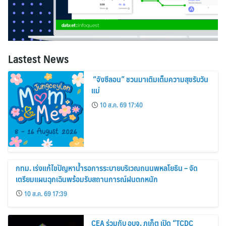
Lastest News
“จังซีลอน” ชวนมาเติมเต็มความสุขรับวัน
แม่
10 ส.ค. 69 17:40
กทม. เร่งแก้ไขปัญหาน้ำรอการระบายบริเวณถนนพหลโยธิน – จัด
เตรียมแผนฉุกเฉินพร้อมรับสถานการณ์ฝนตกหนัก
10 ส.ค. 69 17:39
CEA ร่วมกับ อบจ. ภูเก็ต เปิด “TCDC