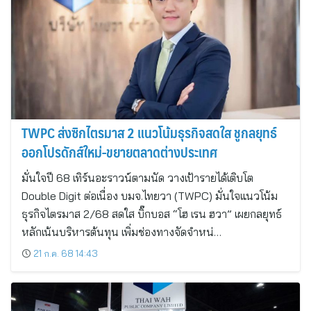
TWPC ส่งซิกไตรมาส 2 แนวโน้มธุรกิจสดใส ชูกลยุทธ์
ออกโปรดักส์ใหม่-ขยายตลาดต่างประเทศ
มั่นใจปี 68 เทิร์นอะราวน์ตามนัด วางเป้ารายได้เติบโต
Double Digit ต่อเนื่อง บมจ.ไทยวา (TWPC) มั่นใจแนวโน้ม
ธุรกิจไตรมาส 2/68 สดใส บิ๊กบอส “โฮ เรน ฮวา” เผยกลยุทธ์
หลักเน้นบริหารต้นทุน เพิ่มช่องทางจัดจำหน่…
21 ก.ค. 68 14:43