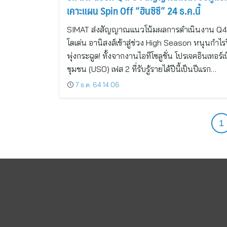
เคาะแผน Spin Off “ฮินซิซึ” 24 ธ.ค.นี้
SIMAT ส่งสัญญาณแนวโน้มผลการดำเนินงาน Q
โตเด่น อานิสงส์เข้าสู่ช่วง High Season หนุนกำไรปี
พุ่งกระฉูด! ทั้งจากงานไอทีโซลูชั่น โปรเจคอินเทอร์เ
ชุมชน (USO) เฟส 2 ที่รับรู้รายได้ปีนี้เป็นปีแรก…
7 ธ.ค. 64 14:06
1