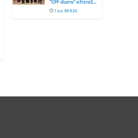
“CPF-นันยาง” คว้ารางวัล
ใหญ่ พร้อม 4 นักการตลาด
7 ส.ค. 69 8:20
ไทยกวาดรางวัลบุคคลเวที
AMF AMEA & YWN
2026