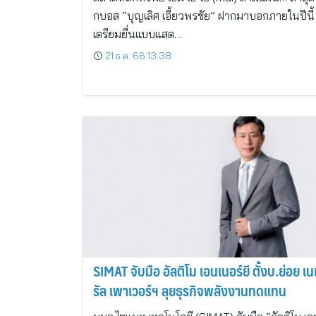
กบอส “บุญเลิศ เอี้ยวพรชัย” ฝากมาบอกภายในปีนี้
เตรียมยื่นแบบแสด…
21 ธ.ค. 66 13:38
SIMAT จับมือ อัลติโม เอนเนอร์ยี ตั้งบ.ย่อย เ
รัล เพาเวอร์ฯ ลุยธุรกิจพลังงานทดแทน