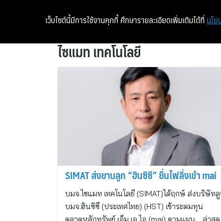
เว็บไซต์นี้มีการใช้งานคุกกี้ ศึกษารายละเอียดเพิ่มเติมได้ที่
นโยบ
ไซแมท เทคโนโลยี
SIMAT ส่งยานลูก “ฮินซิซึ” ยื่นไฟลิ่งเข้า mai
บมจ.ไซแมท เทคโนโลยี (SIMAT)ได้ฤกษ์ ส่งบริษัทล
บมจ.ฮินซิซึ (ประเทศไทย) (HST) เข้าระดมทุน
ตลาดหลักทรัพย์ เอ็ม เอ ไอ (mai) ตามแผน… ล่าสุด บ