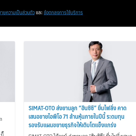
หน้าแรก
ท่องเที่ยว
ไอที
เศรษฐกิจ/การเงิน
ายความเป็นส่วนตัว
และ
ข้อตกลงการใช้บริการ
SIMAT-OTO ส่งยานลูก “ฮินซิซึ” ยื่นไฟลิ่ง คาด
เสนอขายไอพีโอ 71 ล้านหุ้นภายในปีนี้ ระดมทุน
ูก
รองรับแผนขยายธุรกิจให้เติบโตแข็งแกร่ง
ิ๊