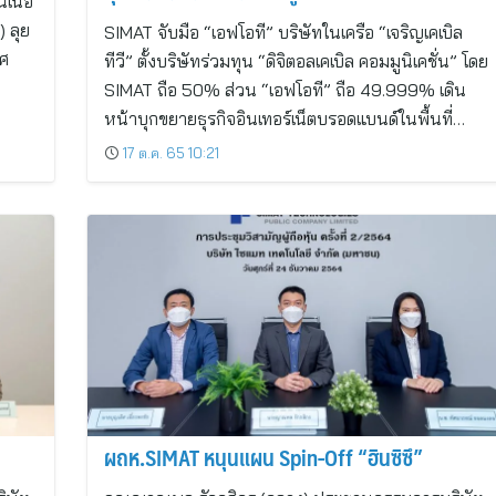
อนเนอ
) ลุย
SIMAT จับมือ “เอฟโอที” บริษัทในเครือ “เจริญเคเบิล
ิศ
ทีวี” ตั้งบริษัทร่วมทุน “ดิจิตอลเคเบิล คอมมูนิเคชั่น” โดย
SIMAT ถือ 50% ส่วน “เอฟโอที” ถือ 49.999% เดิน
หน้าบุกขยายธุรกิจอินเทอร์เน็ตบรอดแบนด์ในพื้นที่…
17 ต.ค. 65 10:21
ผถห.SIMAT หนุนแผน Spin-Off “ฮินซิซึ”