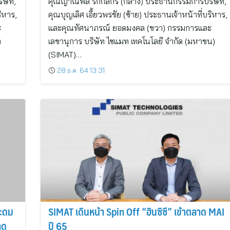
ิษัท,
คุณญาณพล รักกสิกร (กลาง) ประธานกรรมการบริษัท,
ริหาร,
คุณบุญเลิศ เอี้ยวพรชัย (ซ้าย) ประธานเจ้าหน้าที่บริหาร,
ะ
และคุณทัศนาภรณ์ ยอดมงคล (ขวา) กรรมการและ
ท
เลขานุการ บริษัท ไซแมท เทคโนโลยี จำกัด (มหาชน)
(SIMAT)…
28 ธ.ค. 64 13:31
ระดม
SIMAT เดินหน้า Spin Off “ฮินซิซึ” เข้าตลาด MAI
าด
ปี 65