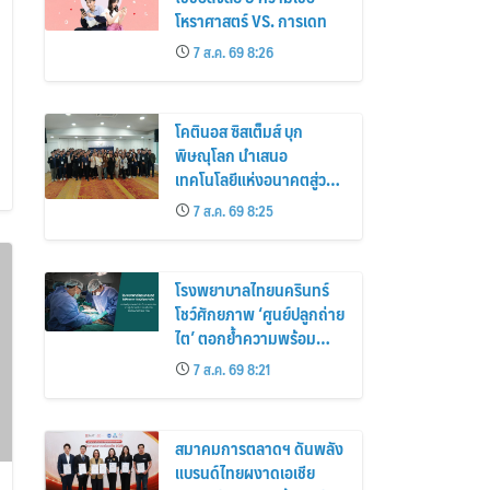
โหราศาสตร์ VS. การเดท
7 ส.ค. 69 8:26
โคตินอส ซิสเต็มส์ บุก
พิษณุโลก นำเสนอ
เทคโนโลยีแห่งอนาคตสู่วง
การเฮลท์แคร์
7 ส.ค. 69 8:25
โรงพยาบาลไทยนครินทร์
โชว์ศักยภาพ ‘ศูนย์ปลูกถ่าย
ไต’ ตอกย้ำความพร้อม
ระดับมาตรฐาน เดินหน้า
7 ส.ค. 69 8:21
ผ่าตัดปลูกถ่ายไตสำเร็จ 2
รายพร้อมกัน จากผู้บริจาค
อวัยวะรายเดียวกัน
สมาคมการตลาดฯ ดันพลัง
แบรนด์ไทยผงาดเอเชีย