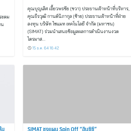
คุณบุญเลิศ เอี้ยวพรชัย (ขวา) ประธานเจ้าหน้าที่บริหาร,
คุณธีรวุฒิ กานต์นิภากุล (ซ้าย) ประธานเจ้าหน้าที่ฝ่าย
้าระดม
ลงทุน บริษัท ไซแมท เทคโนโลยี จำกัด (มหาชน)
ผน
(SIMAT) ร่วมนำเสนอข้อมูลผลการดำเนินงานงวด
ไตรมาส…
15 ธ.ค. 64 16:42
SIMAT ชงแผน Spin Off “ฮินซิซึ”