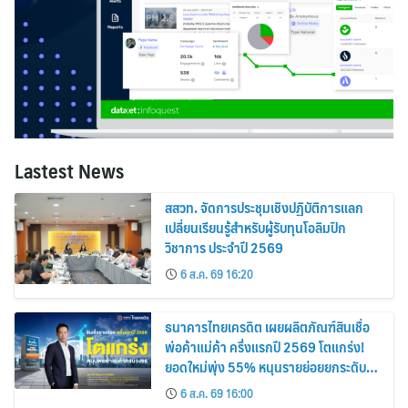
Lastest News
สสวท. จัดการประชุมเชิงปฏิบัติการแลก
เปลี่ยนเรียนรู้สำหรับผู้รับทุนโอลิมปิก
วิชาการ ประจำปี 2569
6 ส.ค. 69 16:20
ธนาคารไทยเครดิต เผยผลิตภัณฑ์สินเชื่อ
พ่อค้าแม่ค้า ครึ่งแรกปี 2569 โตแกร่ง!
ยอดใหม่พุ่ง 55% หนุนรายย่อยยกระดับสู่
ดิจิทัลเต็มรูปแบบ
6 ส.ค. 69 16:00