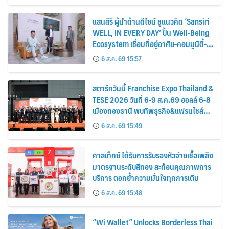
แสนสิริ ผู้นำด้านดีไซน์ ชูแนวคิด ‘Sansiri
WELL, IN EVERY DAY’ ปั้น Well-Being
Ecosystem เชื่อมที่อยู่อาศัย-คอมมูนิตี้-
บริการ-ไลฟ์สไตล์ เซ็ตมาตรฐานใหม่อสัง
6 ส.ค. 69 15:57
หาฯ ไทย
สตาร์ทวันนี้ Franchise Expo Thailand &
TESE 2026 วันที่ 6-9 ส.ค.69 ฮอลล์ 6-8
เมืองทองธานี พบทัพธุรกิจ&แฟรนไชส์
ซัพพลายเออร์สินค้า เติมรายได้ช่วย
6 ส.ค. 69 15:49
เศรษฐกิจไทย
คาลเท็กซ์ ได้รับการรับรองหัวจ่ายเชื้อเพลิง
มาตรฐานระดับสีทอง สะท้อนคุณภาพการ
บริการ ตอกย้ำความมั่นใจทุกการเติม
6 ส.ค. 69 15:48
“Wi Wallet” Unlocks Borderless Thai