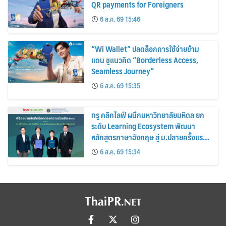
QR payments for Foreigners
6 ส.ค. 69 15:46
“Wi Wallet” ปลดล็อกการใช้จ่ายข้าม
แดน ชูแนวคิด “Borderless Access,
Seamless Journey”
6 ส.ค. 69 15:35
ทรู คลิกไลฟ์ ผนึกมหาวิทยาลัยมหิดล ยก
ระดับ Learning Ecosystem พัฒนา
หลักสูตรภาษาอังกฤษ สู่ ม.ปลายครั้งแรก!
พร้อมใช้ปีการศึกษา 2570
6 ส.ค. 69 15:34