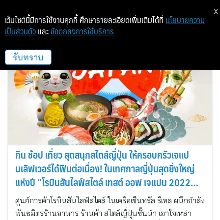
X
เว็บไซต์นี้มีการใช้งานคุกกี้ ศึกษารายละเอียดเพิ่มเติมได้ที่
นโยบายความ
เป็นส่วนตัว
และ
ข้อตกลงการใช้บริการ
โรบินสัน
รับทราบ
กิน ช้อป เที่ยว สุดสนุกสไตล์ญี่ปุ่น ให้ครอบครัวเจแป
นเลิฟเวอร์ได้ฟินต่อเนื่อง! ในเทศกาลญี่ปุ่นสุดยิ่งใหญ่
แห่งปี “โรบินสันไลฟ์สไตล์ เทสต์ ออฟ เจแปน 2022
(Taste of Japan 2022)”
ศูนย์การค้าโรบินสันไลฟ์สไตล์ ในเครือเซ็นทรัล รีเทล ผนึกกำลัง
พันธมิตรร้านอาหาร ร้านค้า สไตล์ญี่ปุ่นชั้นนำ เอาใจเหล่า