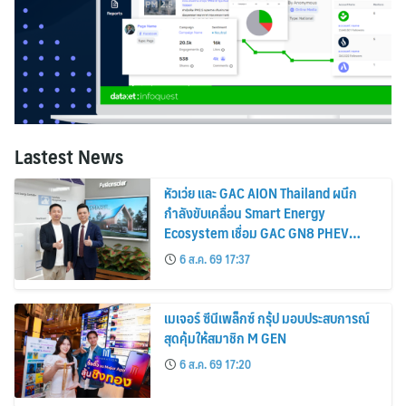
Lastest News
หัวเว่ย และ GAC AION Thailand ผนึก
กำลังขับเคลื่อน Smart Energy
Ecosystem เชื่อม GAC GN8 PHEV
รถยนต์ MPV ระดับพรีเมียม เข้ากับ
6 ส.ค. 69 17:37
พลังงานแสงอาทิตย์ภายในบ้าน
เมเจอร์ ซีนีเพล็กซ์ กรุ้ป มอบประสบการณ์
สุดคุ้มให้สมาชิก M GEN
6 ส.ค. 69 17:20