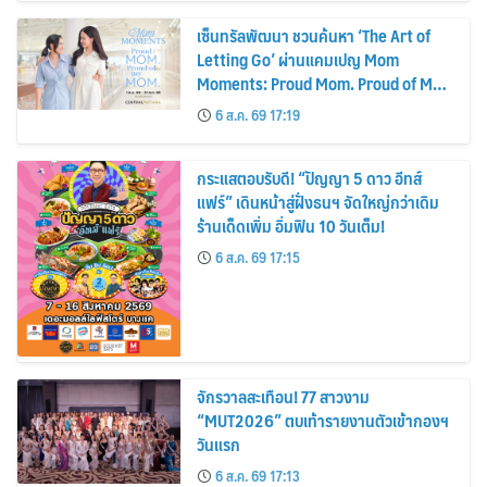
เซ็นทรัลพัฒนา ชวนค้นหา ‘The Art of
Letting Go’ ผ่านแคมเปญ Mom
Moments: Proud Mom. Proud of My
Mom.
6 ส.ค. 69 17:19
กระแสตอบรับดี! “ปัญญา 5 ดาว อีทส์
แฟร์” เดินหน้าสู่ฝั่งธนฯ จัดใหญ่กว่าเดิม
ร้านเด็ดเพิ่ม อิ่มฟิน 10 วันเต็ม!
6 ส.ค. 69 17:15
จักรวาลสะเทือน! 77 สาวงาม
“MUT2026” ตบเท้ารายงานตัวเข้ากองฯ
วันแรก
6 ส.ค. 69 17:13