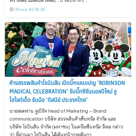
ฟรายเดย์ แมดเนส เซลล์)… o ช้อปห้างฯ…
30 พ.ย. 63 16:35
ห้างสรรพสินค้าโรบินสัน เปิดบิ๊กแคมเปญ ‘ROBINSON
MAGICAL CELEBRATION’ รับบิ๊กซีซันนอลปีใหม่ ชู
ไฮไลท์เด็ด จับมือ ‘ดิสนีย์ ประเทศไทย’
นายสเตฟาน จูเบิร์ท Head of Marketing – Brand
communication บริษัท สรรพสินค้าเซ็นทรัล จำกัด และ
บริษัท โรบินสัน จำกัด (มหาชน) ในเครือเซ็นทรัล รีเทล กล่าว
ว่า ที่ผ่านมา โรบินสัน ได้เดินหน้ากระตุ้นกา…