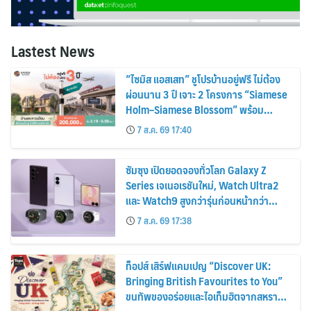
Lastest News
“ไซมิส แอสเสท” ชูโปรบ้านอยู่ฟรี ไม่ต้อง
ผ่อนนาน 3 ปี เจาะ 2 โครงการ “Siamese
Holm–Siamese Blossom” พร้อม
ส่วนลดและสิทธิพิเศษถึง 31 สิงหาคม
7 ส.ค. 69 17:40
2569
ซัมซุง เปิดยอดจองทั่วโลก Galaxy Z
Series เจเนอเรชันใหม่, Watch Ultra2
และ Watch9 สูงกว่ารุ่นก่อนหน้ากว่า
30%
7 ส.ค. 69 17:38
ท็อปส์ เสิร์ฟแคมเปญ “Discover UK:
Bringing British Favourites to You”
ขนทัพของอร่อยและไอเท็มฮิตจากสหราช