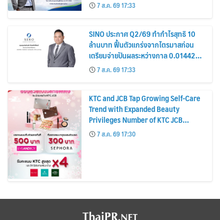
รมาภิบาล โปร่งใส สร้างความเชื่อมั่นผู้ถือ
7 ส.ค. 69 17:33
หุ้น
SINO ประกาศ Q2/69 ทำกำไรสุทธิ 10
ล้านบาท ฟื้นตัวแกร่งจากไตรมาสก่อน
เตรียมจ่ายปันผลระหว่างกาล 0.014423
บาทต่อหุ้น ครึ่งปีหลังมุ่งเติบโตต่อเนื่อง
7 ส.ค. 69 17:33
KTC and JCB Tap Growing Self-Care
Trend with Expanded Beauty
Privileges Number of KTC JCB
Cardmembers Spending on
7 ส.ค. 69 17:30
Cosmetics Rises 26%