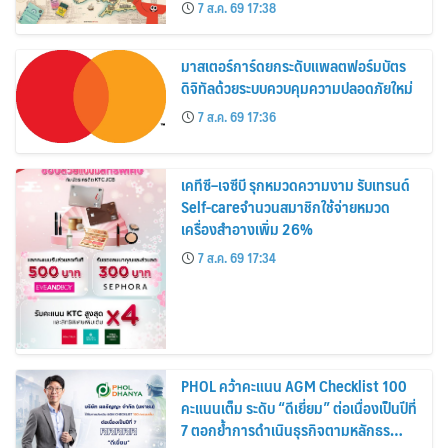
อาณาจักร ส่งตรงถึงมือตั้งแต่วันนี้ – 18
7 ส.ค. 69 17:38
สิงหาคมนี้
มาสเตอร์การ์ดยกระดับแพลตฟอร์มบัตร
ดิจิทัลด้วยระบบควบคุมความปลอดภัยใหม่
7 ส.ค. 69 17:36
เคทีซี–เจซีบี รุกหมวดความงาม รับเทรนด์
Self-careจำนวนสมาชิกใช้จ่ายหมวด
เครื่องสำอางเพิ่ม 26%
7 ส.ค. 69 17:34
PHOL คว้าคะแนน AGM Checklist 100
คะแนนเต็ม ระดับ “ดีเยี่ยม” ต่อเนื่องเป็นปีที่
7 ตอกย้ำการดำเนินธุรกิจตามหลักธร