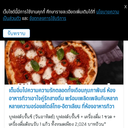
X
เว็บไซต์นี้มีการใช้งานคุกกี้ ศึกษารายละเอียดเพิ่มเติมได้ที่
นโยบายความ
เป็นส่วนตัว
และ
ข้อตกลงการใช้บริการ
โรงแรม พูลแมน จี
รับทราบ
เต็มอิ่มไปความความรักตลอดทั้งเดือนกุมภาพันธ์ ห้อง
อาหารทิวาเอาใจคู่รักสายดื่ม พร้อมเพลิดเพลินกับหลาก
หลายความอร่อยสไตล์ไทย-อิตาเลียน ที่ห้องอาหารทิวา
บุฟเฟต์บรั้นช์ (วันอาทิตย์) บุฟเฟต์บรั้นช์ + เครื่องดื่ม 1 ขวด +
เครื่องดื่มต้อนรับ 1 แก้ว ทั้งหมดเพียง 2,024 บาทถ้วน*