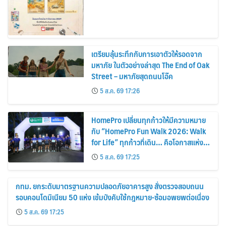
เตรียมลุ้นระทึกกับการเอาตัวให้รอดจาก
มหาภัย ในตัวอย่างล่าสุด The End of Oak
Street – มหาภัยสุดถนนโอ๊ค
5 ส.ค. 69 17:26
HomePro เปลี่ยนทุกก้าวให้มีความหมาย
กับ “HomePro Fun Walk 2026: Walk
for Life” ทุกก้าวที่เดิน… คือโอกาสแห่ง
การมีชีวิต
5 ส.ค. 69 17:25
กทม. ยกระดับมาตรฐานความปลอดภัยอาคารสูง สั่งตรวจสอบถนน
รอบคอนโดมิเนียม 50 แห่ง เข้มบังคับใช้กฎหมาย-ซ้อมอพยพต่อเนื่อง
5 ส.ค. 69 17:25