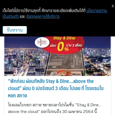
X
เว็บไซต์นี้มีการใช้งานคุกกี้ ศึกษารายละเอียดเพิ่มเติมได้ที่
นโยบายความ
เป็นส่วนตัว
และ
ข้อตกลงการใช้บริการ
โรงแรมใบหยกสกาย
รับทราบ
“พักก่อน ผ่อนทีหลัง Stay & Dine…above the
cloud” ผ่อน 0 เปอร์เซนต์ 3 เดือน ไปเลย ที่ โรงแรมใบ
หยก สกาย
โรงแรมใบหยก สกาย ขยายเวลาโปรโมชั่น “Stay & Dine…
above the cloud” ออกไปจนถึง 30 เมษายน 2564 นี้