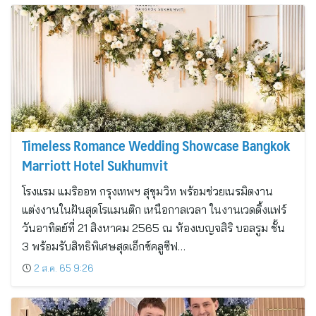
Timeless Romance Wedding Showcase Bangkok
Marriott Hotel Sukhumvit
โรงแรม แมริออท กรุงเทพฯ สุขุมวิท พร้อมช่วยเนรมิตงาน
แต่งงานในฝันสุดโรแมนติก เหนือกาลเวลา ในงานเวดดิ้งแฟร์
วันอาทิตย์ที่ 21 สิงหาคม 2565 ณ ห้องเบญจสิริ บอลรูม ชั้น
3 พร้อมรับสิทธิพิเศษสุดเอ็กซ์คลูซีฟ…
2 ส.ค. 65 9:26