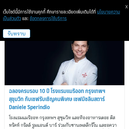
X
เว็บไซต์นี้มีการใช้งานคุกกี้ ศึกษารายละเอียดเพิ่มเติมได้ที่
นโยบายความ
เป็นส่วนตัว
และ
ข้อตกลงการใช้บริการ
โรงแรมแมริออท กรุงเทพฯ สุขุมวิท
รับทราบ
ฉลองครบรอบ 10 ปี โรงแรมแมริออท กรุงเทพฯ
สุขุมวิท กับเชฟรับเชิญคนพิเศษ เชฟมิชลินสตาร์
Daniele Sperindio
โรงแรมแมริออท กรุงเทพฯ สุขุมวิท และห้องอาหารเดอะ ดิส
ทริคท์ กริลล์ รูมแอนด์ บาร์ ร่วมกับซานเพลลีกรีโน และอควา