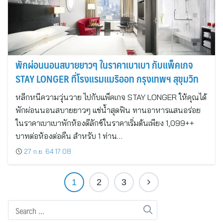
พักผ่อนนอนสบายยาวๆ ในราคาเบาเบา กับแพ็คเกจ
STAY LONGER ที่โรงแรมแมริออท กรุงเทพฯ สุขุมวิท
หลีกหนีความวุ่นวาย ไปกับแพ็คเกจ STAY LONGER ให้คุณได้
พักผ่อนนอนสบายยาวๆ แช่น้ำสุดฟิน ทานอาหารแสนอร่อย
ในราคาเบาเบาพักห้องดีลักซ์ในราคาเริ่มต้นเพียง 1,099++
บาทต่อห้องต่อคืน สำหรับ 1 ท่าน…
27 ก.ย. 64 17:08
1
2
3