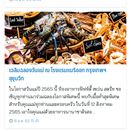
เฉลิมฉลองวันแม่ ณ โรงแรมแมริออท กรุงเทพฯ
สุขุมวิท
ในโอกาสวันแม่ปี 2565 นี้ ห้องอาหารฟิฟท์ตี้ เซเว่น สตรีท ขอ
เชิญทุกท่านมาร่วมฉลองโอกาสพิเศษนี้ พบกับมื้อค่ำสุดพิเศษ
สำหรับคุณแม่ทุกท่านและครอบครัว ในวันที่ 12 สิงหาคม
2565 เอาใจคุณแม่ด้วยอาหารนานาชาติรสอ…
8 ส.ค. 65 15:41