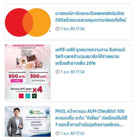
มาสเตอร์การ์ดยกระดับแพลตฟอร์มบัตร
ดิจิทัลด้วยระบบควบคุมความปลอดภัยใหม่
7 ส.ค. 69 17:36
เคทีซี–เจซีบี รุกหมวดความงาม รับเทรนด์
Self-careจำนวนสมาชิกใช้จ่ายหมวด
เครื่องสำอางเพิ่ม 26%
7 ส.ค. 69 17:34
PHOL คว้าคะแนน AGM Checklist 100
คะแนนเต็ม ระดับ “ดีเยี่ยม” ต่อเนื่องเป็นปีที่
7 ตอกย้ำการดำเนินธุรกิจตามหลักธร
รมาภิบาล โปร่งใส สร้างความเชื่อมั่นผู้ถือ
7 ส.ค. 69 17:33