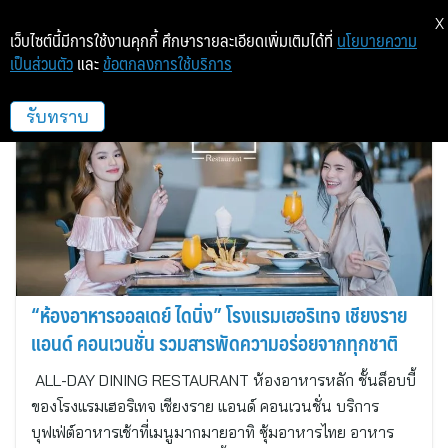
X
เว็บไซต์นี้มีการใช้งานคุกกี้ ศึกษารายละเอียดเพิ่มเติมได้ที่
นโยบายความ
เป็นส่วนตัว
และ
ข้อตกลงการใช้บริการ
โรงแรมเฮอริเทจ เชียงราย
รับทราบ
“ห้องอาหารออลเดย์ ไดนิ่ง” โรงแรมเฮอริเทจ เชียงราย
แอนด์ คอนเวนชั่น รวมสารพัดความอร่อยจากทุกชาติ
ALL-DAY DINING RESTAURANT ห้องอาหารหลัก ชั้นล็อบบี้
ของโรงแรมเฮอริเทจ เชียงราย แอนด์ คอนเวนชั่น บริการ
บุฟเฟ่ต์อาหารเช้าที่เมนูมากมายอาทิ ซุ้มอาหารไทย อาหาร