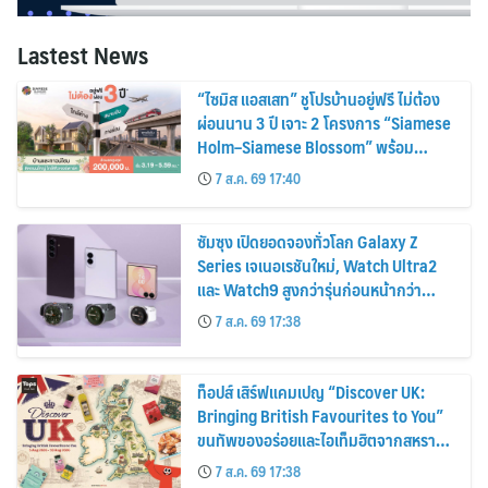
Lastest News
“ไซมิส แอสเสท” ชูโปรบ้านอยู่ฟรี ไม่ต้อง
ผ่อนนาน 3 ปี เจาะ 2 โครงการ “Siamese
Holm–Siamese Blossom” พร้อม
ส่วนลดและสิทธิพิเศษถึง 31 สิงหาคม
7 ส.ค. 69 17:40
2569
ซัมซุง เปิดยอดจองทั่วโลก Galaxy Z
Series เจเนอเรชันใหม่, Watch Ultra2
และ Watch9 สูงกว่ารุ่นก่อนหน้ากว่า
30%
7 ส.ค. 69 17:38
ท็อปส์ เสิร์ฟแคมเปญ “Discover UK:
Bringing British Favourites to You”
ขนทัพของอร่อยและไอเท็มฮิตจากสหราช
อาณาจักร ส่งตรงถึงมือตั้งแต่วันนี้ – 18
7 ส.ค. 69 17:38
สิงหาคมนี้