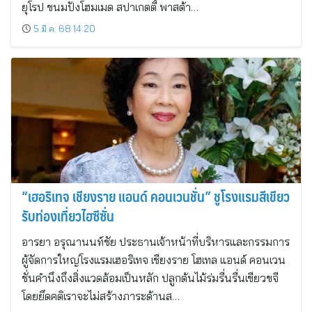
ยุโรป ขนมปังโฮมเมด สปาเกตตี้ พาสต้า…
5 มี.ค. 68 14:20
“เฮอริเทจ เชียงราย แอนด์ คอนเวนชั่น” ชูโรงแรมสีเขียว
รับท่องเที่ยวไฮซีซั่น
อารยา อรุณานนท์ชัย ประธานเจ้าหน้าที่บริหารและกรรมการ
ผู้จัดการใหญ่โรงแรมเฮอริเทจ เชียงราย โฮเทล แอนด์ คอนเวน
ชั่นคำนึงถึงสิ่งแวดล้อมเป็นหลัก ปลูกต้นไม้ร่มรื่นรื่นเขียวขจี
โดยยึดคติเราจะไม่สร้างภาระด้านส…