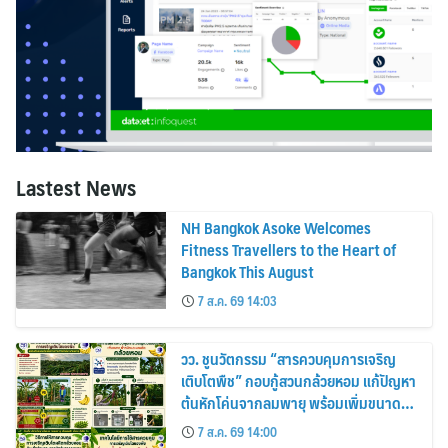
Lastest News
NH Bangkok Asoke Welcomes
Fitness Travellers to the Heart of
Bangkok This August
7 ส.ค. 69 14:03
วว. ชูนวัตกรรม “สารควบคุมการเจริญ
เติบโตพืช” กอบกู้สวนกล้วยหอม แก้ปัญหา
ต้นหักโค่นจากลมพายุ พร้อมเพิ่มขนาด
ผลผลิต-เพิ่มรายได้เกษตรกรไทย 20–
7 ส.ค. 69 14:00
25%