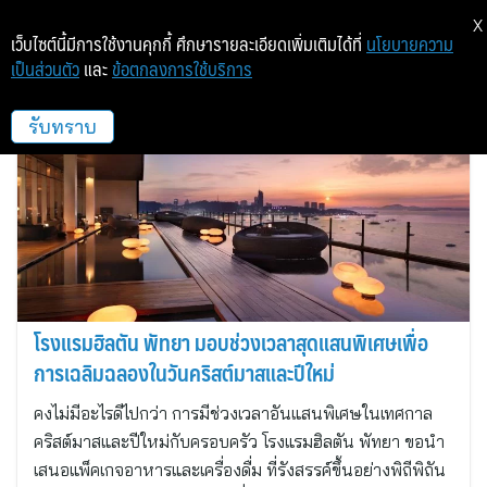
X
เว็บไซต์นี้มีการใช้งานคุกกี้ ศึกษารายละเอียดเพิ่มเติมได้ที่
นโยบายความ
เป็นส่วนตัว
และ
ข้อตกลงการใช้บริการ
โรงแรมฮิลตัน พัทยา
รับทราบ
โรงแรมฮิลตัน พัทยา มอบช่วงเวลาสุดแสนพิเศษเพื่อ
การเฉลิมฉลองในวันคริสต์มาสและปีใหม่
คงไม่มีอะไรดีไปกว่า การมีช่วงเวลาอันแสนพิเศษในเทศกาล
คริสต์มาสและปีใหม่กับครอบครัว โรงแรมฮิลตัน พัทยา ขอนำ
เสนอแพ็คเกจอาหารและเครื่องดื่ม ที่รังสรรค์ขึ้นอย่างพิถีพิถัน