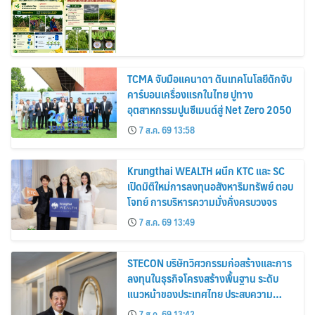
TCMA จับมือแคนาดา ดันเทคโนโลยีดักจับ
คาร์บอนเครื่องแรกในไทย ปูทาง
อุตสาหกรรมปูนซีเมนต์สู่ Net Zero 2050
7 ส.ค. 69 13:58
Krungthai WEALTH ผนึก KTC และ SC
เปิดมิติใหม่การลงทุนอสังหาริมทรัพย์ ตอบ
โจทย์ การบริหารความมั่งคั่งครบวงจร
7 ส.ค. 69 13:49
STECON บริษัทวิศวกรรมก่อสร้างและการ
ลงทุนในธุรกิจโครงสร้างพื้นฐาน ระดับ
แนวหน้าของประเทศไทย ประสบความ
สำเร็จออกหุ้นกู้
7 ส.ค. 69 13:42