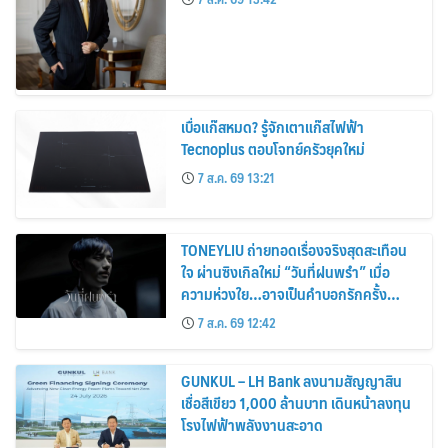
เบื่อแก๊สหมด? รู้จักเตาแก๊สไฟฟ้า
Tecnoplus ตอบโจทย์ครัวยุคใหม่
7 ส.ค. 69 13:21
TONEYLIU ถ่ายทอดเรื่องจริงสุดสะเทือน
ใจ ผ่านซิงเกิลใหม่ “วันที่ฝนพรำ” เมื่อ
ความห่วงใย…อาจเป็นคำบอกรักครั้ง
สุดท้าย
7 ส.ค. 69 12:42
GUNKUL – LH Bank ลงนามสัญญาสิน
เชื่อสีเขียว 1,000 ล้านบาท เดินหน้าลงทุน
โรงไฟฟ้าพลังงานสะอาด