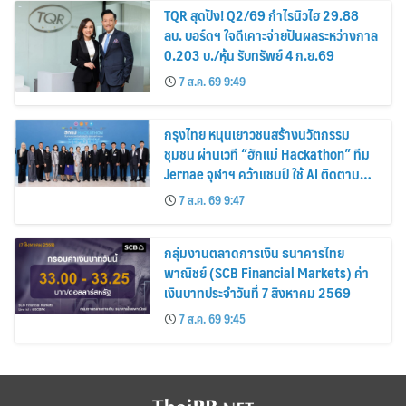
TQR สุดปัง! Q2/69 กำไรนิวไฮ 29.88
ลบ. บอร์ดฯ ใจดีเคาะจ่ายปันผลระหว่างกาล
0.203 บ./หุ้น รับทรัพย์ 4 ก.ย.69
7 ส.ค. 69 9:49
กรุงไทย หนุนเยาวชนสร้างนวัตกรรม
ชุมชน ผ่านเวที “ฮักแม่ Hackathon” ทีม
Jernae จุฬาฯ คว้าแชมป์ ใช้ AI ติดตาม
ทรัพย์สินสูญหาย
7 ส.ค. 69 9:47
กลุ่มงานตลาดการเงิน ธนาคารไทย
พาณิชย์ (SCB Financial Markets) ค่า
เงินบาทประจำวันที่ 7 สิงหาคม 2569
7 ส.ค. 69 9:45