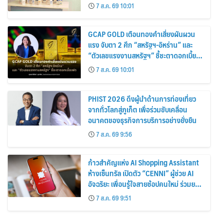
7 ส.ค. 69 10:01
GCAP GOLD เตือนทองคำเสี่ยงผันผวน
แรง จับตา 2 ศึก “สหรัฐฯ-อิหร่าน” และ
“ตัวเลขแรงงานสหรัฐฯ” ชี้ชะตาดอกเบี้ย
เฟด
7 ส.ค. 69 10:01
PHIST 2026 ดึงผู้นำด้านการท่องเที่ยว
จากทั่วโลกสู่ภูเก็ต เพื่อร่วมขับเคลื่อน
อนาคตของธุรกิจการบริการอย่างยั่งยืน
7 ส.ค. 69 9:56
ก้าวสำคัญแห่ง AI Shopping Assistant
ห้างเซ็นทรัล เปิดตัว “CENNI” ผู้ช่วย AI
อัจฉริยะ เพื่อนรู้ใจสายช้อปคนใหม่ ร่วมยก
ระดับประสบการณ์ช้อปปิ้งให้ง่ายขึ้นได้ ใน
7 ส.ค. 69 9:51
แชตเดียว