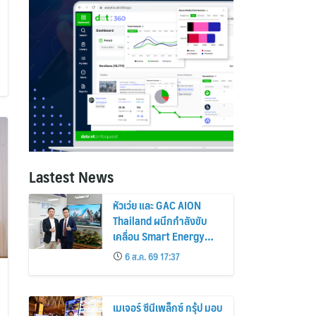
Lastest News
หัวเว่ย และ GAC AION
Thailand ผนึกกำลังขับ
เคลื่อน Smart Energy
Ecosystem เชื่อม GAC
6 ส.ค. 69 17:37
GN8 PHEV รถยนต์ MPV
ระดับพรีเมียม เข้ากับ
พลังงานแสงอาทิตย์ภายใน
เมเจอร์ ซีนีเพล็กซ์ กรุ้ป มอบ
บ้าน