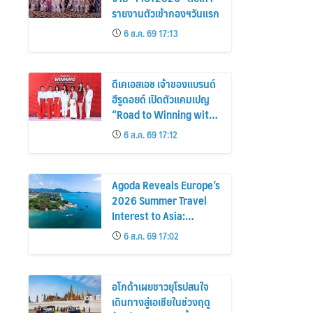
รายงานตัวเข้ากองฯวันแรก
6 ส.ค. 69 17:13
ดีเคเอสเอช เจ้าของแบรนด์
ฮีรูดอยด์ เปิดตัวแคมเปญ
“Road to Winning with
the MPS Science”
6 ส.ค. 69 17:12
Agoda Reveals Europe’s
2026 Summer Travel
Interest to Asia:
Bangkok, Koh Samui,
6 ส.ค. 69 17:02
and Pattaya Among the
Top Cities
อโกด้าเผยชาวยุโรปสนใจ
เดินทางสู่เอเชียในช่วงฤดู