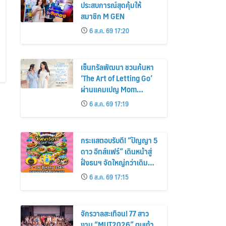
ประสบการณ์สุดคุ้มให้
สมาชิก M GEN
6 ส.ค. 69 17:20
เซ็นทรัลพัฒนา ชวนค้นหา
‘The Art of Letting Go’
ผ่านแคมเปญ Mom
Moments: Proud Mom.
6 ส.ค. 69 17:19
Proud of My Mom.
กระแสตอบรับดี! “ปัญญา 5
ดาว อีทส์แฟร์” เดินหน้าสู่
ฝั่งธนฯ จัดใหญ่กว่าเดิม
ร้านเด็ดเพิ่ม อิ่มฟิน 10 วัน
6 ส.ค. 69 17:15
เต็ม!
จักรวาลสะเทือน! 77 สาว
งาม “MUT2026” ตบเท้า