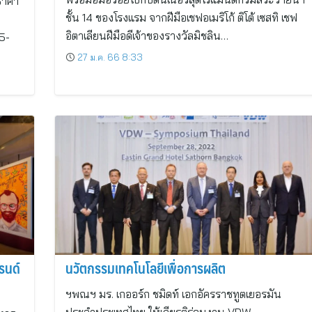
ราคา
ชั้น 14 ของโรงแรม จากฝีมือเชฟอเมริโก้ ติโต้ เซสทิ เชฟ
อิตาเลียนฝีมือดีเจ้าของรางวัลมิชลิน…
55-
27 ม.ค. 66 8:33
รนด์
นวัตกรรมเทคโนโลยีเพื่อการผลิต
ฯพณฯ มร. เกออร์ก ชมิดท์ เอกอัครราชทูตเยอรมัน