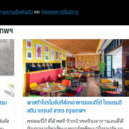
หน้าแรก
ท่องเที่ยว
ไอที
เศรษฐกิจ/การเงิน
ายความเป็นส่วนตัว
และ
ข้อตกลงการใช้บริการ
เทพฯ
แรม
พาสต้าโปรโมชั่นที่ห้องอาหารแอนติโต้ โรงแรมอี
สติน แกรนด์ สาทร กรุงเทพฯ
ัมผัส
เชฟอเมริโก้ ติโต้ เซสทิ หัวหน้าเชฟห้องอาหารแอนติโต้
าน
ห้องอาหารอิตาเลียนและบาร์สุดชิคแนวป็อปอาร์ต บน