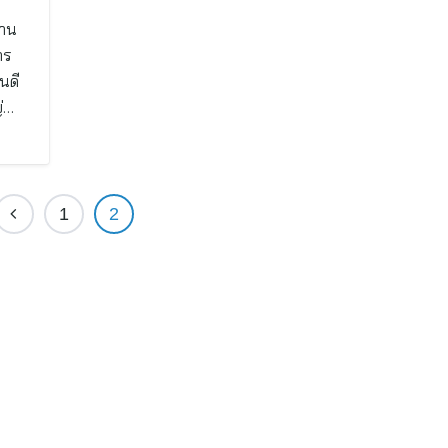
ธาน
าร
นดี
ญ่…
1
2