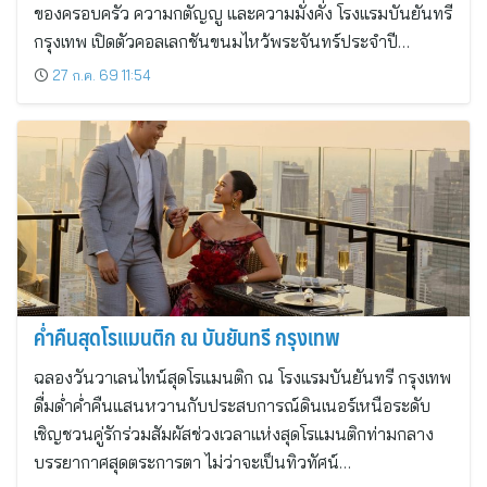
ของครอบครัว ความกตัญญู และความมั่งคั่ง โรงแรมบันยันทรี
กรุงเทพ เปิดตัวคอลเลกชันขนมไหว้พระจันทร์ประจำปี…
27 ก.ค. 69 11:54
ค่ำคืนสุดโรแมนติก ณ บันยันทรี กรุงเทพ
ฉลองวันวาเลนไทน์สุดโรแมนติก ณ โรงแรมบันยันทรี กรุงเทพ
ดื่มด่ำค่ำคืนแสนหวานกับประสบการณ์ดินเนอร์เหนือระดับ
เชิญชวนคู่รักร่วมสัมผัสช่วงเวลาแห่งสุดโรแมนติกท่ามกลาง
บรรยากาศสุดตระการตา ไม่ว่าจะเป็นทิวทัศน์…