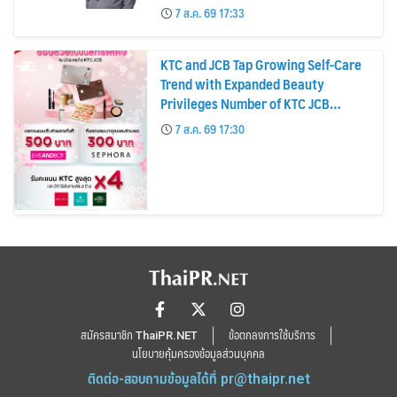
บาทต่อหุ้น ครึ่งปีหลังมุ่งเติบโตต่อเนื่อง
7 ส.ค. 69 17:33
KTC and JCB Tap Growing Self-Care
Trend with Expanded Beauty
Privileges Number of KTC JCB
Cardmembers Spending on
7 ส.ค. 69 17:30
Cosmetics Rises 26%
สมัครสมาชิก ThaiPR.NET
ข้อตกลงการใช้บริการ
นโยบายคุ้มครองข้อมูลส่วนบุคคล
ติดต่อ-สอบถามข้อมูลได้ที่
pr@thaipr.net