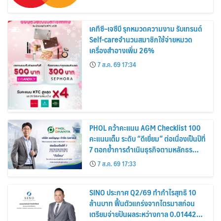
เคทีซี–เจซีบี รุกหมวดความงาม รับเทรนด์
Self-careจำนวนสมาชิกใช้จ่ายหมวด
เครื่องสำอางเพิ่ม 26%
7 ส.ค. 69 17:34
PHOL คว้าคะแนน AGM Checklist 100
คะแนนเต็ม ระดับ “ดีเยี่ยม” ต่อเนื่องเป็นปีที่
7 ตอกย้ำการดำเนินธุรกิจตามหลักธร
รมาภิบาล โปร่งใส สร้างความเชื่อมั่นผู้ถือ
7 ส.ค. 69 17:33
หุ้น
SINO ประกาศ Q2/69 ทำกำไรสุทธิ 10
ล้านบาท ฟื้นตัวแกร่งจากไตรมาสก่อน
เตรียมจ่ายปันผลระหว่างกาล 0.014423