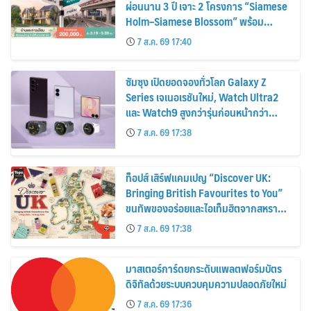
ผ่อนนาน 3 ปี เจาะ 2 โครงการ “Siamese
Holm–Siamese Blossom” พร้อม
ส่วนลดและสิทธิพิเศษถึง 31 สิงหาคม
7 ส.ค. 69 17:40
2569
ซัมซุง เปิดยอดจองทั่วโลก Galaxy Z
Series เจเนอเรชันใหม่, Watch Ultra2
และ Watch9 สูงกว่ารุ่นก่อนหน้ากว่า
30%
7 ส.ค. 69 17:38
ท็อปส์ เสิร์ฟแคมเปญ “Discover UK:
Bringing British Favourites to You”
ขนทัพของอร่อยและไอเท็มฮิตจากสหราช
อาณาจักร ส่งตรงถึงมือตั้งแต่วันนี้ – 18
7 ส.ค. 69 17:38
สิงหาคมนี้
มาสเตอร์การ์ดยกระดับแพลตฟอร์มบัตร
ดิจิทัลด้วยระบบควบคุมความปลอดภัยใหม่
7 ส.ค. 69 17:36