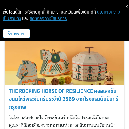
X
เว็บไซต์นี้มีการใช้งานคุกกี้ ศึกษารายละเอียดเพิ่มเติมได้ที่
นโยบายความ
เป็นส่วนตัว
และ
ข้อตกลงการใช้บริการ
โรงแรมบันยันทรี กรุงเทพ
รับทราบ
THE ROCKING HORSE OF RESILIENCE คอลเลกชัน
ขนมไหว้พระจันทร์ประจำปี 2569 จากโรงแรมบันยันทรี
กรุงเทพ
ในโอกาสเทศกาลไหว้พระจันทร์ หนึ่งในประเพณีอันทรง
คุณค่าที่เปี่ยมด้วยความหมายแห่งการกลับมาพบพร้อมหน้า