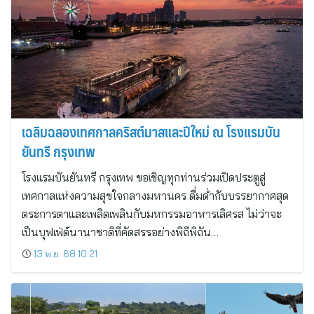
เฉลิมฉลองเทศกาลคริสต์มาสและปีใหม่ ณ โรงแรมบัน
ยันทรี กรุงเทพ
โรงแรมบันยันทรี กรุงเทพ ขอเชิญทุกท่านร่วมเปิดประตูสู่
เทศกาลแห่งความสุขใจกลางมหานคร ดื่มด่ำกับบรรยากาศสุด
ตระการตาและเพลิดเพลินกับมหกรรมอาหารเลิศรส ไม่ว่าจะ
เป็นบุฟเฟ่ต์นานาชาติที่คัดสรรอย่างพิถีพิถัน…
13 พ.ย. 68 10:21