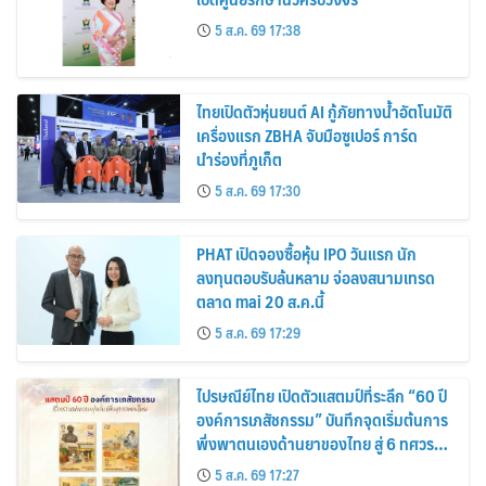
5 ส.ค. 69 17:38
ไทยเปิดตัวหุ่นยนต์ AI กู้ภัยทางน้ำอัตโนมัติ
เครื่องแรก ZBHA จับมือซูเปอร์ การ์ด
นำร่องที่ภูเก็ต
5 ส.ค. 69 17:30
PHAT เปิดจองซื้อหุ้น IPO วันแรก นัก
ลงทุนตอบรับล้นหลาม จ่อลงสนามเทรด
ตลาด mai 20 ส.ค.นี้
5 ส.ค. 69 17:29
ไปรษณีย์ไทย เปิดตัวแสตมป์ที่ระลึก “60 ปี
องค์การเภสัชกรรม” บันทึกจุดเริ่มต้นการ
พึ่งพาตนเองด้านยาของไทย สู่ 6 ทศวรรษ
แห่งการพัฒนาสุขภาพคนไทย
5 ส.ค. 69 17:27