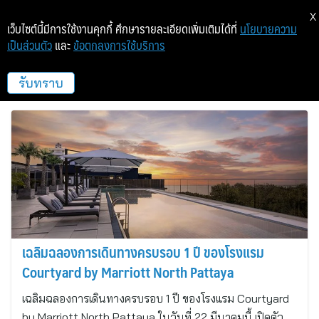
X
เว็บไซต์นี้มีการใช้งานคุกกี้ ศึกษารายละเอียดเพิ่มเติมได้ที่
นโยบายความ
เป็นส่วนตัว
และ
ข้อตกลงการใช้บริการ
โรงแรมคอรท์ยาร์ด บาย แมริออท นอร์ท
พัทยา
รับทราบ
เฉลิมฉลองการเดินทางครบรอบ 1 ปี ของโรงแรม
Courtyard by Marriott North Pattaya
เฉลิมฉลองการเดินทางครบรอบ 1 ปี ของโรงแรม Courtyard
by Marriott North Pattaya ในวันที่ 22 มีนาคมนี้ เปิดตัว