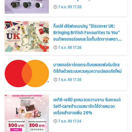
30%
7 ส.ค. 69 17:38
ท็อปส์ เสิร์ฟแคมเปญ “Discover UK:
Bringing British Favourites to You”
ขนทัพของอร่อยและไอเท็มฮิตจากสหราช
อาณาจักร ส่งตรงถึงมือตั้งแต่วันนี้ – 18
7 ส.ค. 69 17:38
สิงหาคมนี้
มาสเตอร์การ์ดยกระดับแพลตฟอร์มบัตร
ดิจิทัลด้วยระบบควบคุมความปลอดภัยใหม่
7 ส.ค. 69 17:36
เคทีซี–เจซีบี รุกหมวดความงาม รับเทรนด์
Self-careจำนวนสมาชิกใช้จ่ายหมวด
เครื่องสำอางเพิ่ม 26%
7 ส.ค. 69 17:34