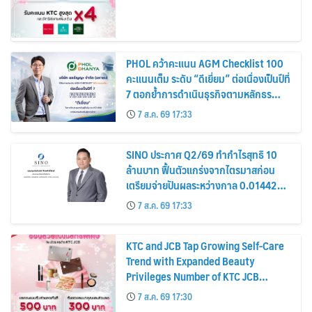
PHOL คว้าคะแนน AGM Checklist 100
คะแนนเต็ม ระดับ “ดีเยี่ยม” ต่อเนื่องเป็นปีที่
7 ตอกย้ำการดำเนินธุรกิจตามหลักธร
รมาภิบาล โปร่งใส สร้างความเชื่อมั่นผู้ถือ
7 ส.ค. 69 17:33
หุ้น
SINO ประกาศ Q2/69 ทำกำไรสุทธิ 10
ล้านบาท ฟื้นตัวแกร่งจากไตรมาสก่อน
เตรียมจ่ายปันผลระหว่างกาล 0.014423
บาทต่อหุ้น ครึ่งปีหลังมุ่งเติบโตต่อเนื่อง
7 ส.ค. 69 17:33
KTC and JCB Tap Growing Self-Care
Trend with Expanded Beauty
Privileges Number of KTC JCB
Cardmembers Spending on
7 ส.ค. 69 17:30
Cosmetics Rises 26%