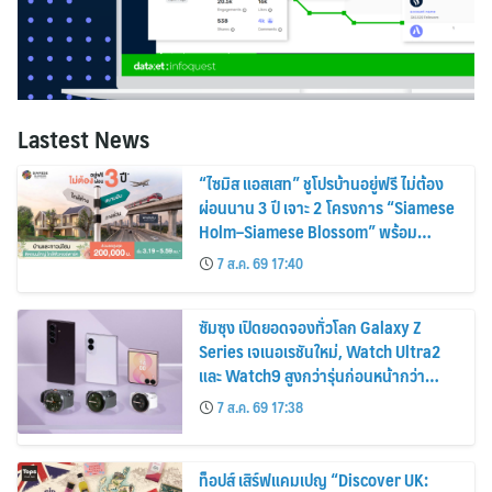
Lastest News
“ไซมิส แอสเสท” ชูโปรบ้านอยู่ฟรี ไม่ต้อง
ผ่อนนาน 3 ปี เจาะ 2 โครงการ “Siamese
Holm–Siamese Blossom” พร้อม
ส่วนลดและสิทธิพิเศษถึง 31 สิงหาคม
7 ส.ค. 69 17:40
2569
ซัมซุง เปิดยอดจองทั่วโลก Galaxy Z
Series เจเนอเรชันใหม่, Watch Ultra2
และ Watch9 สูงกว่ารุ่นก่อนหน้ากว่า
30%
7 ส.ค. 69 17:38
ท็อปส์ เสิร์ฟแคมเปญ “Discover UK: