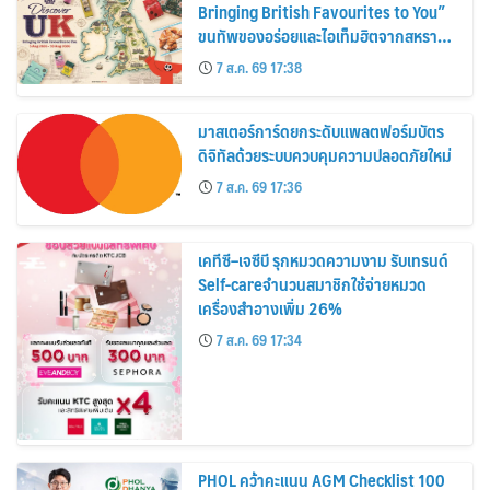
Bringing British Favourites to You”
ขนทัพของอร่อยและไอเท็มฮิตจากสหราช
อาณาจักร ส่งตรงถึงมือตั้งแต่วันนี้ – 18
7 ส.ค. 69 17:38
สิงหาคมนี้
มาสเตอร์การ์ดยกระดับแพลตฟอร์มบัตร
ดิจิทัลด้วยระบบควบคุมความปลอดภัยใหม่
7 ส.ค. 69 17:36
เคทีซี–เจซีบี รุกหมวดความงาม รับเทรนด์
Self-careจำนวนสมาชิกใช้จ่ายหมวด
เครื่องสำอางเพิ่ม 26%
7 ส.ค. 69 17:34
PHOL คว้าคะแนน AGM Checklist 100