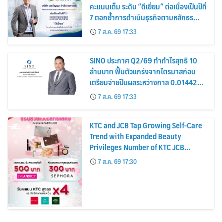
คะแนนเต็ม ระดับ “ดีเยี่ยม” ต่อเนื่องเป็นปีที่
7 ตอกย้ำการดำเนินธุรกิจตามหลักธร
รมาภิบาล โปร่งใส สร้างความเชื่อมั่นผู้ถือ
7 ส.ค. 69 17:33
หุ้น
SINO ประกาศ Q2/69 ทำกำไรสุทธิ 10
ล้านบาท ฟื้นตัวแกร่งจากไตรมาสก่อน
เตรียมจ่ายปันผลระหว่างกาล 0.014423
บาทต่อหุ้น ครึ่งปีหลังมุ่งเติบโตต่อเนื่อง
7 ส.ค. 69 17:33
KTC and JCB Tap Growing Self-Care
Trend with Expanded Beauty
Privileges Number of KTC JCB
Cardmembers Spending on
7 ส.ค. 69 17:30
Cosmetics Rises 26%