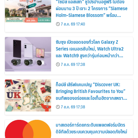
“ไซมิส แอสเสท” ชูโปรบ้านอยู่ฟรี ไม่ต้อง
ผ่อนนาน 3 ปี เจาะ 2 โครงการ “Siamese
Holm–Siamese Blossom” พร้อม
ส่วนลดและสิทธิพิเศษถึง 31 สิงหาคม
7 ส.ค. 69 17:40
2569
ซัมซุง เปิดยอดจองทั่วโลก Galaxy Z
Series เจเนอเรชันใหม่, Watch Ultra2
และ Watch9 สูงกว่ารุ่นก่อนหน้ากว่า
30%
7 ส.ค. 69 17:38
ท็อปส์ เสิร์ฟแคมเปญ “Discover UK:
Bringing British Favourites to You”
ขนทัพของอร่อยและไอเท็มฮิตจากสหราช
อาณาจักร ส่งตรงถึงมือตั้งแต่วันนี้ – 18
7 ส.ค. 69 17:38
สิงหาคมนี้
มาสเตอร์การ์ดยกระดับแพลตฟอร์มบัตร
ดิจิทัลด้วยระบบควบคุมความปลอดภัยใหม่