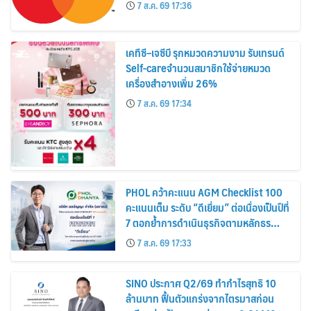
7 ส.ค. 69 17:36
เคทีซี–เจซีบี รุกหมวดความงาม รับเทรนด์
Self-careจำนวนสมาชิกใช้จ่ายหมวด
เครื่องสำอางเพิ่ม 26%
7 ส.ค. 69 17:34
PHOL คว้าคะแนน AGM Checklist 100
คะแนนเต็ม ระดับ “ดีเยี่ยม” ต่อเนื่องเป็นปีที่
7 ตอกย้ำการดำเนินธุรกิจตามหลักธร
รมาภิบาล โปร่งใส สร้างความเชื่อมั่นผู้ถือ
7 ส.ค. 69 17:33
หุ้น
SINO ประกาศ Q2/69 ทำกำไรสุทธิ 10
ล้านบาท ฟื้นตัวแกร่งจากไตรมาสก่อน