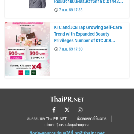
เตรียมจ่ายปันผลระหว่างกาล 0.014423
บาทต่อหุ้น ครึ่งปีหลังมุ่งเติบโตต่อเนื่อง
7 ส.ค. 69 17:33
KTC and JCB Tap Growing Self-Care
Trend with Expanded Beauty
Privileges Number of KTC JCB
Cardmembers Spending on
7 ส.ค. 69 17:30
Cosmetics Rises 26%
สมัครสมาชิก ThaiPR.NET
ข้อตกลงการใช้บริการ
นโยบายคุ้มครองข้อมูลส่วนบุคคล
ติดต่อ-สอบถามข้อมูลได้ที่
pr@thaipr.net