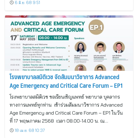
6 มิ.ย. 68 9:51
โรงพยาบาลสมิติเวช จัดสัมมนาวิชาการ Advanced
Age Emergency and Critical Care Forum – EP1
โรงพยาบาลสมิติเวช ขอเรียนเชิญแพทย์ พยาบาล บุคลากร
ทางการแพทย์ทุกท่าน เข้าร่วมสัมมนาวิชาการ Advanced
Age Emergency and Critical Care Forum – EP1 ในวัน
ที่ 17 พฤษภาคม 2568 เวลา 08.00-14.00 น. ณ…
18 เม.ย. 68 10:37