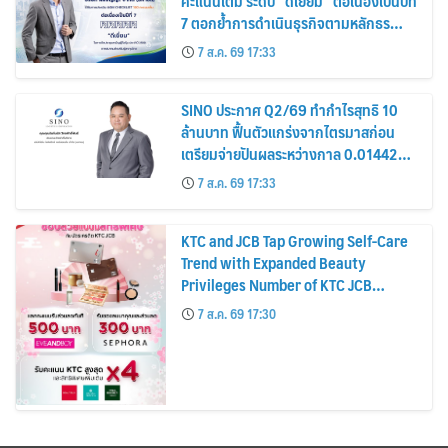
คะแนนเต็ม ระดับ “ดีเยี่ยม” ต่อเนื่องเป็นปีที่
7 ตอกย้ำการดำเนินธุรกิจตามหลักธร
รมาภิบาล โปร่งใส สร้างความเชื่อมั่นผู้ถือ
7 ส.ค. 69 17:33
หุ้น
SINO ประกาศ Q2/69 ทำกำไรสุทธิ 10
ล้านบาท ฟื้นตัวแกร่งจากไตรมาสก่อน
เตรียมจ่ายปันผลระหว่างกาล 0.014423
บาทต่อหุ้น ครึ่งปีหลังมุ่งเติบโตต่อเนื่อง
7 ส.ค. 69 17:33
KTC and JCB Tap Growing Self-Care
Trend with Expanded Beauty
Privileges Number of KTC JCB
Cardmembers Spending on
7 ส.ค. 69 17:30
Cosmetics Rises 26%