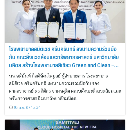
โรงพยาบาลสมิติเวช ศรีนครินทร์ ลงนามความร่วมมือ
กับ คณะสิ่งแวดล้อมและทรัพยากรศาสตร์ มหาวิทยาลัย
มหิดล สร้างโรงพยาบาลสีเขียว Green and Clean –
Samitivej Hospital
นพ.อดินันท์ กิตติรัตนไพบูลย์ ผู้อำนวยการ โรงพยาบาล
สมิติเวช ศรีนครินทร์ ลงนามความร่วมมือกับ รอง
ศาสตราจารย์ ดร.กิติกร จามรดุสิต คณบดีคณะสิ่งแวดล้อมและ
ทรัพยากรศาสตร์ มหาวิทยาลัยมหิดล…
16 ก.ย. 67 15:34