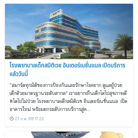
โรงพยาบาลเด็กสมิติเวช อินเตอร์เนชั่นแนล เปิดบริการ
แล้ววันนี้
“สมาร์ตทุกมิติของการป้องกันและรักษาโรคยาก ดูแลผู้ป่วย
เด็กด้วยมาตรฐานระดับสากล” เราอยากเห็นเด็กโตไปสุขภาพดี
#โตไปไม่ป่วย โรงพยาบาลเด็กสมิติเวช อินเตอร์เนชั่นแนล เปิด
อาคารใหม่ พร้อมยกระดับการบริการสู่ค…
27 ก.พ. 68 17:22