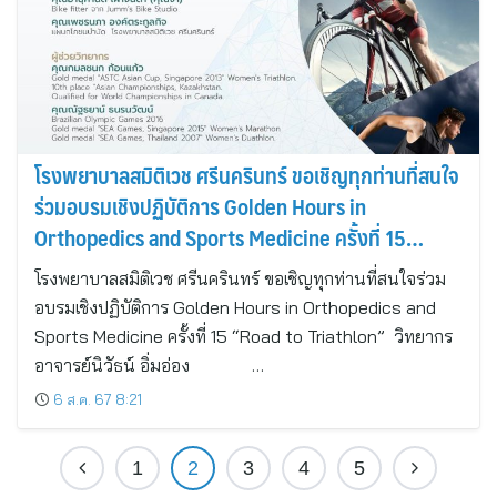
โรงพยาบาลสมิติเวช ศรีนครินทร์ ขอเชิญทุกท่านที่สนใจ
ร่วมอบรมเชิงปฏิบัติการ Golden Hours in
Orthopedics and Sports Medicine ครั้งที่ 15
“Road to Triathlon”
โรงพยาบาลสมิติเวช ศรีนครินทร์ ขอเชิญทุกท่านที่สนใจร่วม
อบรมเชิงปฏิบัติการ Golden Hours in Orthopedics and
Sports Medicine ครั้งที่ 15 “Road to Triathlon” วิทยากร
อาจารย์นิวัธน์ อิ่มอ่อง …
6 ส.ค. 67 8:21
1
2
3
4
5