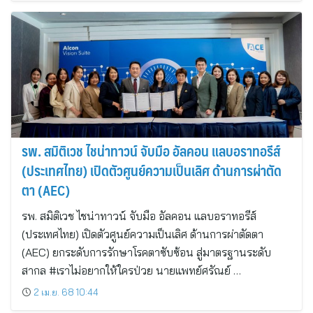
รพ. สมิติเวช ไชน่าทาวน์ จับมือ อัลคอน แลบอราทอรีส์
(ประเทศไทย) เปิดตัวศูนย์ความเป็นเลิศ ด้านการผ่าตัด
ตา (AEC)
รพ. สมิติเวช ไชน่าทาวน์ จับมือ อัลคอน แลบอราทอรีส์
(ประเทศไทย) เปิดตัวศูนย์ความเป็นเลิศ ด้านการผ่าตัดตา
(AEC) ยกระดับการรักษาโรคตาซับซ้อน สู่มาตรฐานระดับ
สากล #เราไม่อยากให้ใครป่วย นายแพทย์ศรัณย์ …
2 เม.ย. 68 10:44