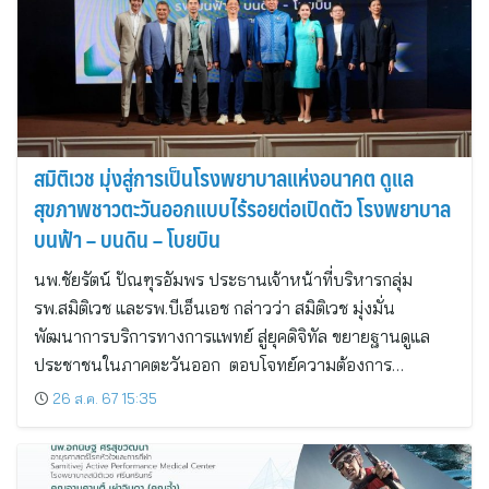
สมิติเวช มุ่งสู่การเป็นโรงพยาบาลแห่งอนาคต ดูแล
สุขภาพชาวตะวันออกแบบไร้รอยต่อเปิดตัว โรงพยาบาล
บนฟ้า – บนดิน – โบยบิน
นพ.ชัยรัตน์ ปัณฑุรอัมพร ประธานเจ้าหน้าที่บริหารกลุ่ม
รพ.สมิติเวช และรพ.บีเอ็นเอช กล่าวว่า สมิติเวช มุ่งมั่น
พัฒนาการบริการทางการแพทย์ สู่ยุคดิจิทัล ขยายฐานดูแล
ประชาชนในภาคตะวันออก ตอบโจทย์ความต้องการ…
26 ส.ค. 67 15:35