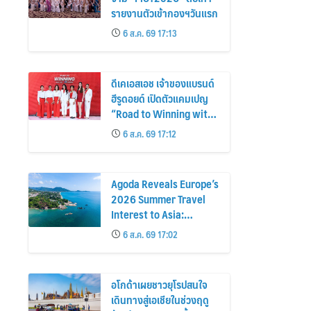
รายงานตัวเข้ากองฯวันแรก
6 ส.ค. 69 17:13
ดีเคเอสเอช เจ้าของแบรนด์
ฮีรูดอยด์ เปิดตัวแคมเปญ
“Road to Winning with
the MPS Science”
6 ส.ค. 69 17:12
Agoda Reveals Europe’s
2026 Summer Travel
Interest to Asia:
Bangkok, Koh Samui,
6 ส.ค. 69 17:02
and Pattaya Among the
Top Cities
อโกด้าเผยชาวยุโรปสนใจ
เดินทางสู่เอเชียในช่วงฤดู