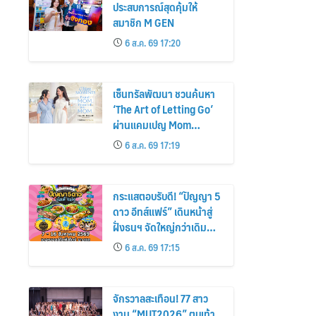
ประสบการณ์สุดคุ้มให้
สมาชิก M GEN
6 ส.ค. 69 17:20
เซ็นทรัลพัฒนา ชวนค้นหา
‘The Art of Letting Go’
ผ่านแคมเปญ Mom
Moments: Proud Mom.
6 ส.ค. 69 17:19
Proud of My Mom.
กระแสตอบรับดี! “ปัญญา 5
ดาว อีทส์แฟร์” เดินหน้าสู่
ฝั่งธนฯ จัดใหญ่กว่าเดิม
ร้านเด็ดเพิ่ม อิ่มฟิน 10 วัน
6 ส.ค. 69 17:15
เต็ม!
จักรวาลสะเทือน! 77 สาว
งาม “MUT2026” ตบเท้า