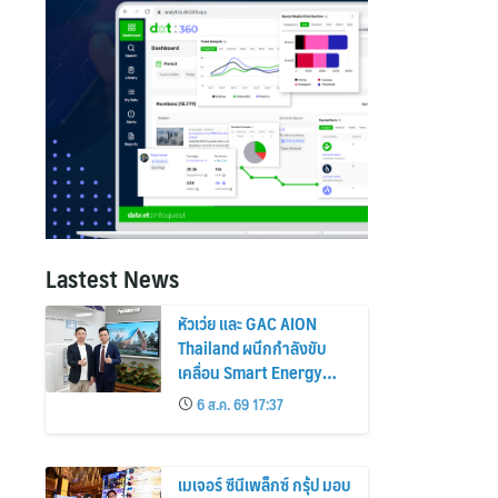
Lastest News
หัวเว่ย และ GAC AION
Thailand ผนึกกำลังขับ
เคลื่อน Smart Energy
Ecosystem เชื่อม GAC
6 ส.ค. 69 17:37
GN8 PHEV รถยนต์ MPV
ระดับพรีเมียม เข้ากับ
พลังงานแสงอาทิตย์ภายใน
เมเจอร์ ซีนีเพล็กซ์ กรุ้ป มอบ
บ้าน