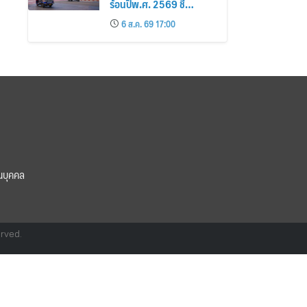
ร้อนปีพ.ศ. 2569 ชี้
กรุงเทพฯ เกาะสมุย และ
6 ส.ค. 69 17:00
พัทยา ติดอันดับเมืองยอด
นิยม
นบุคคล
erved.